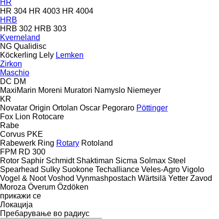
HR
HR 304
HR 4003
HR 4004
HRB
HRB 302
HRB 303
Kverneland
NG
Qualidisc
Köckerling
Lely
Lemken
Zirkon
Maschio
DC
DM
MaxiMarin
Moreni
Muratori
Namyslo
Niemeyer
KR
Novatar
Origin
Ortolan
Oscar
Pegoraro
Pöttinger
Fox
Lion
Rotocare
Rabe
Corvus
PKE
Rabewerk
Ring
Rotary
Rotoland
FPM RD 300
Rotor
Saphir
Schmidt
Shaktiman
Sicma
Solmax Steel
Spearhead
Sulky
Suokone
Techalliance
Veles-Agro
Vigolo
Vogel & Noot
Voshod
Vynmashpostach
Wärtsilä
Yetter
Zavod
Moroza
Överum
Özdöken
прикажи се
Локација
Пребарување во радиус