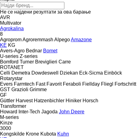
Не се најдени резултати за ова барање
AVR
Multivator
Agrokalina
8
Agroprom
Agroremmash
Alpego
Amazone
KE
KG
Avers-Agro
Bednar
Bomet
U-series
Z-series
Bomford Turner
Breviglieri
Carre
ROTANET
Celli
Demetra
Dowdeswell
Dziekan
Eck-Sicma
Einböck
Rotarystar
Evers
Farmtech
Fast
Favorit
Feraboli
Fiellday
Fliegl
Fortschritt
GST
Grazioli
Grimme
GF
Güttler
Harvest
Hatzenbichler
Hiniker
Horsch
Transformer
Howard
Inter-Tech
Jagoda
John Deere
M-series
Kinze
3000
Kongskilde
Krone
Kubota
Kuhn