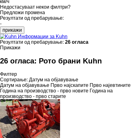
км/ч
Недостасуваат некои филтри?
Предложи промена
Резултати од пребарување:
-
прикажи
Информации за Kuhn
Резултати од пребарување:
26 огласа
Прикажи
26 огласа:
Рото брани Kuhn
Филтер
Сортирање
:
Датум на објавување
Датум на објавување
Прво најскапите
Прво најевтините
Година на производство - прво новите
Година на
производство - прво старите