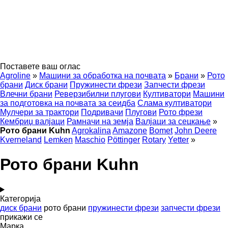
Поставете ваш оглас
Agroline
»
Машини за обработка на почвата
»
Брани
»
Рото
брани
Диск брани
Пружинести фрези
Запчести фрези
Влечни брани
Реверзибилни плугови
Култиватори
Машини
за подготовка на почвата за сеидба
Слама култиватори
Мулчери за трактори
Подривачи
Плугови
Рото фрези
Кембриџ валјаци
Рамначи на земја
Валјаци за сецкање
»
Рото брани Kuhn
Agrokalina
Amazone
Bomet
John Deere
Kverneland
Lemken
Maschio
Pöttinger
Rotary
Yetter
»
Рото брани Kuhn
Категорија
диск брани
рото брани
пружинести фрези
запчести фрези
прикажи се
Марка