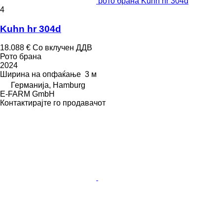
рото брана Kuhn hr 304d
4
Kuhn hr 304d
18.088 €
Со вклучен ДДВ
Рото брана
2024
Ширина на опфаќање
3 м
Германија, Hamburg
E-FARM GmbH
Контактирајте го продавачот