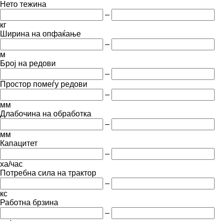
Нето тежина
–
кг
Ширина на опфаќање
–
м
Број на редови
–
Простор помеѓу редови
–
мм
Длабочина на обработка
–
мм
Капацитет
–
ха/час
Потребна сила на трактор
–
кс
Работна брзина
–