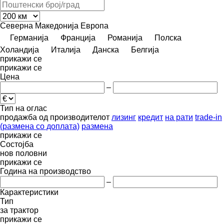
Северна Македонија
Европа
Германија
Франција
Романија
Полска
Холандија
Италија
Данска
Белгија
прикажи се
прикажи се
Цена
–
Тип на оглас
продажба
од производителот
лизинг
кредит
на рати
trade-in
(размена со доплата)
размена
прикажи се
Состојба
нов
половни
прикажи се
Година на производство
–
Карактеристики
Тип
за трактор
прикажи се