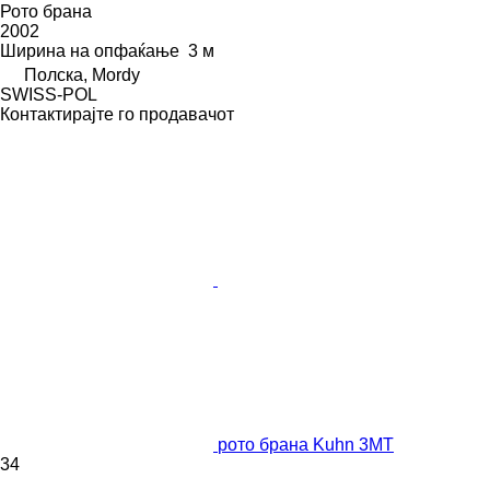
Рото брана
2002
Ширина на опфаќање
3 м
Полска, Mordy
SWISS-POL
Контактирајте го продавачот
рото брана Kuhn 3MT
34