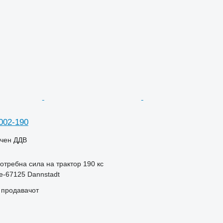
002-190
учен ДДВ
отребна сила на трактор
190 кс
e-67125 Dannstadt
о продавачот