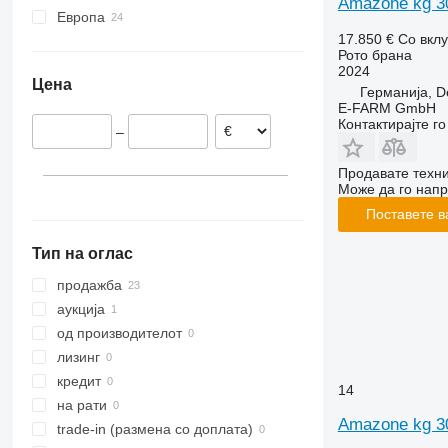
Amazone kg 3
Европа
17.850 €
Со вкл
Германија
Рото брана
Австрија
2024
Цена
Франција
Германија, D
E-FARM GmbH
Норвешка
Контактирајте г
–
Продавате техни
Може да го напр
Поставете в
Тип на оглас
продажба
аукција
од производителот
лизинг
кредит
14
на рати
Amazone kg 3
trade-in (размена со доплата)