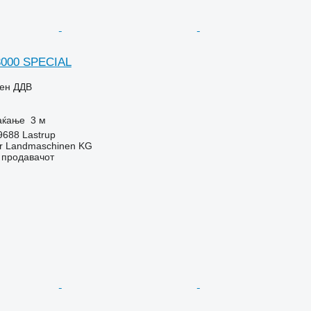
3000 SPECIAL
чен ДДВ
аќање
3 м
9688 Lastrup
er Landmaschinen KG
о продавачот