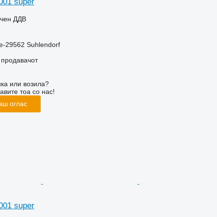
001 super
учен ДДВ
e-29562 Suhlendorf
о продавачот
ка или возила?
авите тоа со нас!
аш оглас
001 super