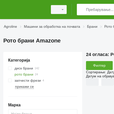
Agroline
Машини за обработка на почвата
Брани
Рото 
Рото брани Amazone
24 огласа:
Р
Категорија
Филтер
диск брани
Сортирање
:
Дат
рото брани
Датум на објаву
запчести фрези
прикажи се
Марка