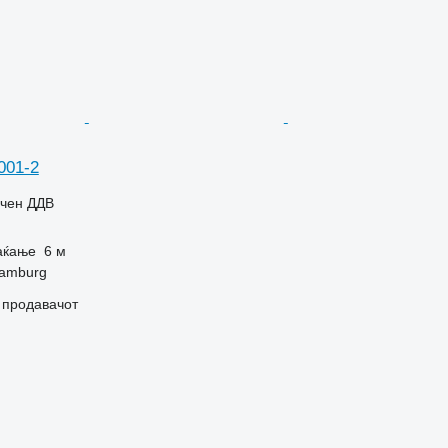
001-2
учен ДДВ
аќање
6 м
Hamburg
о продавачот