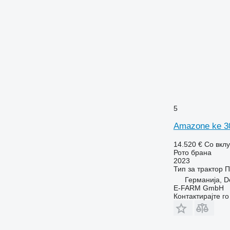
5
Amazone ke 3
14.520 €
Со вкл
Рото брана
2023
Тип
за трактор
П
Германија, D
E-FARM GmbH
Контактирајте г