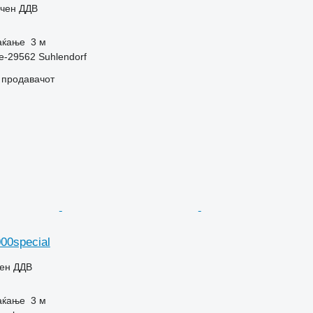
учен ДДВ
аќање
3 м
e-29562 Suhlendorf
о продавачот
00special
чен ДДВ
аќање
3 м