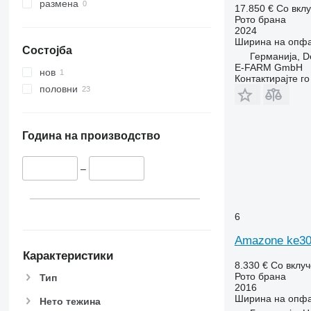
размена
17.850 €
Со вкл
Рото брана
2024
Ширина на опф
Состојба
Германија, D
E-FARM GmbH
нов
Контактирајте г
половни
Година на производство
–
6
Amazone ke30
Карактеристики
8.330 €
Со вклу
Рото брана
Тип
2016
Ширина на опф
Нето тежина