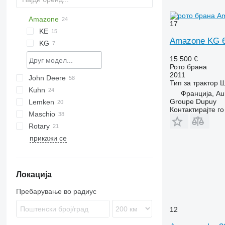
Amazone
Multivator
8
17
KE
Amazone KG 6
KG
KE 3000 Special
KE 3002-190
15.500 €
Рото брана
2011
John Deere
U-series
ROTANET
Rotarystar
GF
Transformer
Тип
за трактор
Ш
Kuhn
Z-series
M-series
3000
Франција, Au
Groupe Dupuy
Lemken
HR
NG
Контактирајте г
Maschio
HRB
Qualidisc
Zirkon
Rotary
DC
KR
Fox
Corvus
прикажи се
DM
Lion
PKE
FPM RD 300
Rotocare
Локација
Пребарување во радиус
12