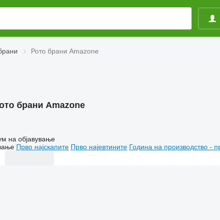
брани
Рото брани Amazone
ото брани Amazone
ум на објавување
вање
Прво најскапите
Прво најевтините
Година на производство - п