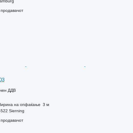
Hamburg
о продавачот
03
учен ДДВ
ирина на опфаќање
3 м
4522 Sierning
о продавачот