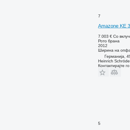
7
Amazone KE 
7.003 €
Со вклу
Рото брана
2012
Ширина на опф
Германија, 4
Heinrich Schröd
Контактирајте г
5