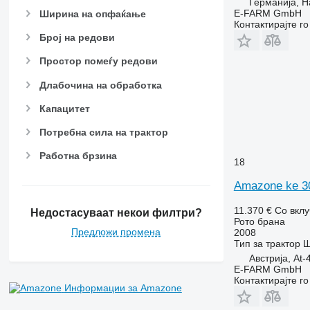
Германија, 
E-FARM GmbH
Ширина на опфаќање
Контактирајте г
Број на редови
Простор помеѓу редови
Длабочина на обработка
Капацитет
Потребна сила на трактор
Работна брзина
18
Amazone ke 3
11.370 €
Со вкл
Недостасуваат некои филтри?
Рото брана
Предложи промена
2008
Тип
за трактор
Ш
Австрија, At-
E-FARM GmbH
Контактирајте г
Информации за Amazone