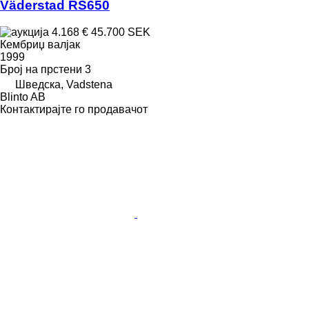
Väderstad RS650
4.168 €
45.700 SEK
Кембриџ валјак
1999
Број на прстени
3
Шведска, Vadstena
Blinto AB
Контактирајте го продавачот