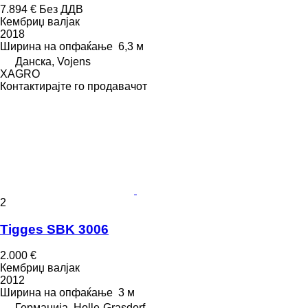
7.894 €
Без ДДВ
Кембриџ валјак
2018
Ширина на опфаќање
6,3 м
Данска, Vojens
XAGRO
Контактирајте го продавачот
2
Tigges SBK 3006
2.000 €
Кембриџ валјак
2012
Ширина на опфаќање
3 м
Германија, Holle-Grasdorf