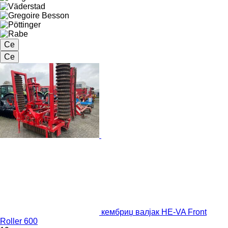
Се
Се
кембриџ валјак HE-VA Front
Roller 600