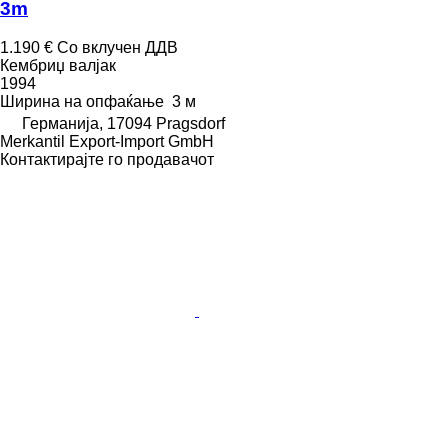
3m
1.190 €
Со вклучен ДДВ
Кембриџ валјак
1994
Ширина на опфаќање
3 м
Германија, 17094 Pragsdorf
Merkantil Export-Import GmbH
Контактирајте го продавачот