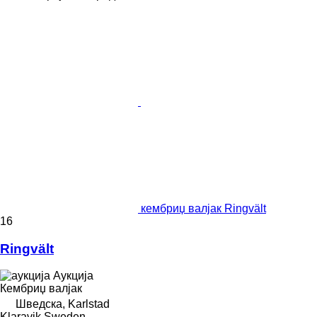
кембриџ валјак Ringvält
16
Ringvält
Аукција
Кембриџ валјак
Шведска, Karlstad
Klaravik Sweden