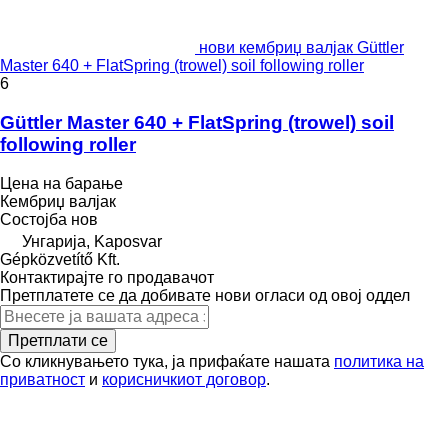
нови кембриџ валјак Güttler
Master 640 + FlatSpring (trowel) soil following roller
6
Güttler Master 640 + FlatSpring (trowel) soil
following roller
Цена на барање
Кембриџ валјак
Состојба
нов
Унгарија, Kaposvar
Gépközvetítő Kft.
Контактирајте го продавачот
Претплатете се да добивате нови огласи од овој оддел
Претплати се
Со кликнувањето тука, ја прифаќате нашата
политика на
приватност
и
корисничкиот договор
.