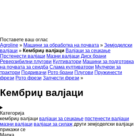
Поставете ваш оглас
Agroline
»
Машини за обработка на почвата
»
Земјоделски
валјаци
»
Кембриџ валјаци
Валјаци за сецкање
Прстенести валјаци
Мазни валјаци
Диск брани
Реверзибилни плугови
Култиватори
Машини за подготовка
на почвата за сеидба
Слама култиватори
Мулчери за
трактори
Подривачи
Рото брани
Плугови
Пружинести
фрези
Рото фрези
Запчести фрези
»
Кембриџ валјаци
Категорија
кембриџ валјаци
валјаци за сецкање
прстенести валјаци
мазни валјаци
валјаци за силаж
други земјоделски валјаци
прикажи се
Марка