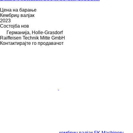
Цена на барање
Кембриџ валјак
2023
Состојба
нов
Германија, Holle-Grasdorf
Raiffeisen Technik Mitte GmbH
Контактирајте го продавачот
кембриџ валјак FK Machinery