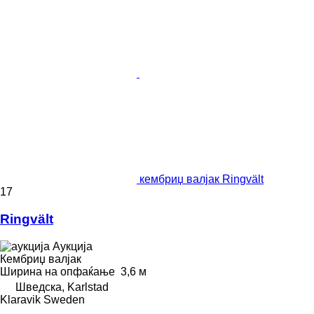
кембриџ валјак Ringvält
17
Ringvält
Аукција
Кембриџ валјак
Ширина на опфаќање
3,6 м
Шведска, Karlstad
Klaravik Sweden