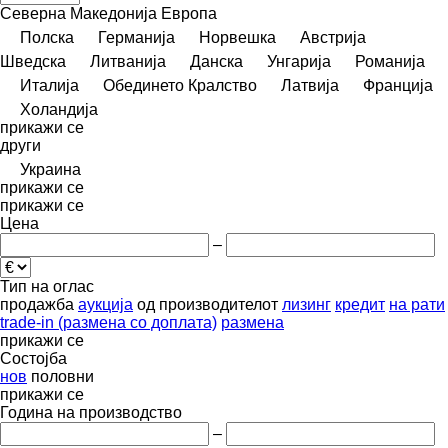
Северна Македонија
Европа
Полска
Германија
Норвешка
Австрија
Шведска
Литванија
Данска
Унгарија
Романија
Италија
Обединето Кралство
Латвија
Франција
Холандија
прикажи се
други
Украина
прикажи се
прикажи се
Цена
–
Тип на оглас
продажба
аукција
од производителот
лизинг
кредит
на рати
trade-in (размена со доплата)
размена
прикажи се
Состојба
нов
половни
прикажи се
Година на производство
–