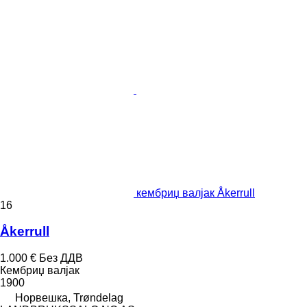
кембриџ валјак Åkerrull
16
Åkerrull
1.000 €
Без ДДВ
Кембриџ валјак
1900
Норвешка, Trøndelag