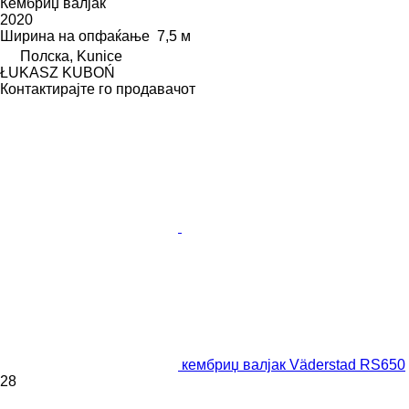
Кембриџ валјак
2020
Ширина на опфаќање
7,5 м
Полска, Kunice
ŁUKASZ KUBOŃ
Контактирајте го продавачот
кембриџ валјак Väderstad RS650
28