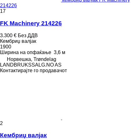
214226
17
FK Machinery 214226
3.300 €
Без ДДВ
Кембриџ валјак
1900
Ширина на опфаќање
3,6 м
Норвешка, Trøndelag
LANDBRUKSSALG.NO AS
Контактирајте го продавачот
2
Кембриџ валјак