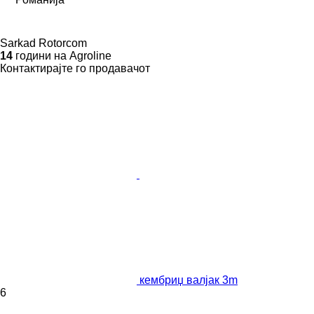
Sarkad Rotorcom
14
години на Agroline
Контактирајте го продавачот
кембриџ валјак 3m
6