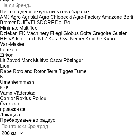
Не се најдени резултати за ова барање
AMJ Agro
Agristal
Agro Chłopecki
Agro-Factory
Amazone
Berti
Bremer
DUEVELSDORF
Dal-Bo
Minimax
Multiflex
Dziekan
FK Machinery
Fliegl
Globus
Golta
Gregoire
Güttler
HE-VA
Inter-Tech
KTZ
Kara Ova
Kerner
Knoche
Kuhn
Vari-Master
Lemken
Zirkon
Lit-Zavod
Mark
Multiva
Oscar
Pöttinger
Lion
Rabe
Rotoland
Rotor
Terra
Tigges
Tume
KL
Umanfermmash
КЗК
Vamo
Väderstad
Carrier
Rexius
Rollex
Özdöken
прикажи се
Локација
Пребарување во радиус