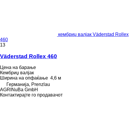
кембриџ валјак Väderstad Rollex
460
13
Väderstad Rollex 460
Цена на барање
Кембриџ валјак
Ширина на опфаќање
4,6 м
Германија, Prenzlau
AGRINuBa GmbH
Контактирајте го продавачот