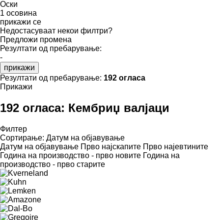
Оски
1 осовина
прикажи се
Недостасуваат некои филтри?
Предложи промена
Резултати од пребарување:
-
прикажи
Резултати од пребарување:
192 огласа
Прикажи
192 огласа:
Кембриџ валјаци
Филтер
Сортирање
:
Датум на објавување
Датум на објавување
Прво најскапите
Прво најевтините
Година на производство - прво новите
Година на
производство - прво старите