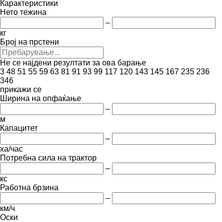
Карактеристики
Нето тежина
–
кг
Број на прстени
Не се најдени резултати за ова барање
3
48
51
55
59
63
81
91
93
99
117
120
143
145
167
235
236
346
прикажи се
Ширина на опфаќање
–
м
Капацитет
–
ха/час
Потребна сила на трактор
–
кс
Работна брзина
–
км/ч
Оски