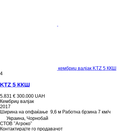
кембриџ валјак KTZ 5 ККШ
4
KTZ 5 ККШ
5.831 €
300.000 UAH
Кембриџ валјак
2017
Ширина на опфаќање
9,6 м
Работна брзина
7 км/ч
Украина, Чорнобай
СТОВ "Агроко"
Контактирајте го продавачот