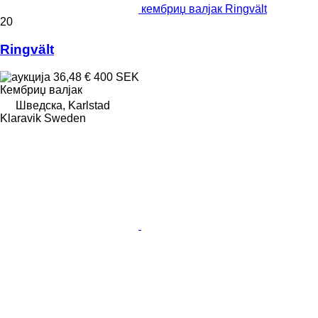
кембриџ валјак Ringvält
20
Ringvält
36,48 €
400 SEK
Кембриџ валјак
Шведска, Karlstad
Klaravik Sweden