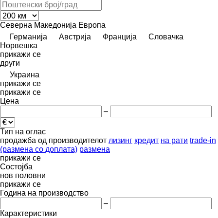
Северна Македонија
Европа
Германија
Австрија
Франција
Словачка
Норвешка
прикажи се
други
Украина
прикажи се
прикажи се
Цена
–
Тип на оглас
продажба
од производителот
лизинг
кредит
на рати
trade-in
(размена со доплата)
размена
прикажи се
Состојба
нов
половни
прикажи се
Година на производство
–
Карактеристики