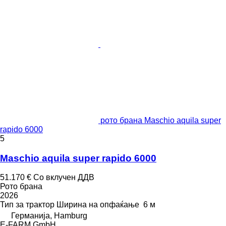
рото брана Maschio aquila super
rapido 6000
5
Maschio aquila super rapido 6000
51.170 €
Со вклучен ДДВ
Рото брана
2026
Тип
за трактор
Ширина на опфаќање
6 м
Германија, Hamburg
E-FARM GmbH