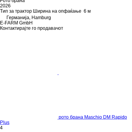
Рото брана
2026
Тип
за трактор
Ширина на опфаќање
6 м
Германија, Hamburg
E-FARM GmbH
Контактирајте го продавачот
рото брана Maschio DM Rapido
Plus
4