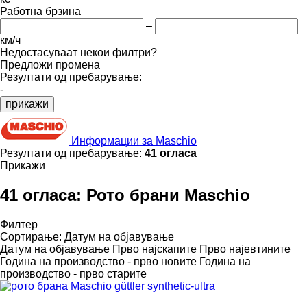
Работна брзина
–
км/ч
Недостасуваат некои филтри?
Предложи промена
Резултати од пребарување:
-
прикажи
Информации за Maschio
Резултати од пребарување:
41 огласа
Прикажи
41 огласа:
Рото брани Maschio
Филтер
Сортирање
:
Датум на објавување
Датум на објавување
Прво најскапите
Прво најевтините
Година на производство - прво новите
Година на
производство - прво старите