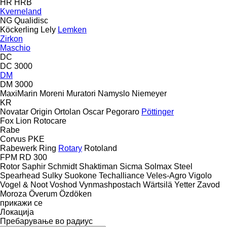
HR
HRB
Kverneland
NG
Qualidisc
Köckerling
Lely
Lemken
Zirkon
Maschio
DC
DC 3000
DM
DM 3000
MaxiMarin
Moreni
Muratori
Namyslo
Niemeyer
KR
Novatar
Origin
Ortolan
Oscar
Pegoraro
Pöttinger
Fox
Lion
Rotocare
Rabe
Corvus
PKE
Rabewerk
Ring
Rotary
Rotoland
FPM RD 300
Rotor
Saphir
Schmidt
Shaktiman
Sicma
Solmax Steel
Spearhead
Sulky
Suokone
Techalliance
Veles-Agro
Vigolo
Vogel & Noot
Voshod
Vynmashpostach
Wärtsilä
Yetter
Zavod
Moroza
Överum
Özdöken
прикажи се
Локација
Пребарување во радиус