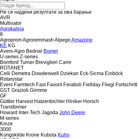
Не се најдени резултати за ова барање
AVR
Multivator
Agrokalina
8
Agroprom
Agroremmash
Alpego
Amazone
KE
KG
Avers-Agro
Bednar
Bomet
U-series
Z-series
Bomford Turner
Breviglieri
Carre
ROTANET
Celli
Demetra
Dowdeswell
Dziekan
Eck-Sicma
Einböck
Rotarystar
Evers
Farmtech
Fast
Favorit
Feraboli
Fiellday
Fliegl
Fortschritt
GST
Grazioli
Grimme
GF
Güttler
Harvest
Hatzenbichler
Hiniker
Horsch
Transformer
Howard
Inter-Tech
Jagoda
John Deere
M-series
Kinze
3000
Kongskilde
Krone
Kubota
Kuhn