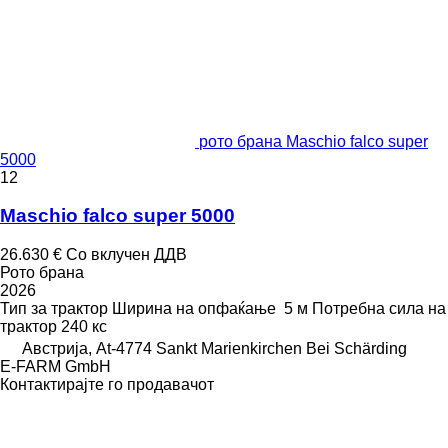
рото брана Maschio falco super
5000
12
Maschio falco super 5000
26.630 €
Со вклучен ДДВ
Рото брана
2026
Тип
за трактор
Ширина на опфаќање
5 м
Потребна сила на
трактор
240 кс
Австрија, At-4774 Sankt Marienkirchen Bei Schärding
E-FARM GmbH
Контактирајте го продавачот