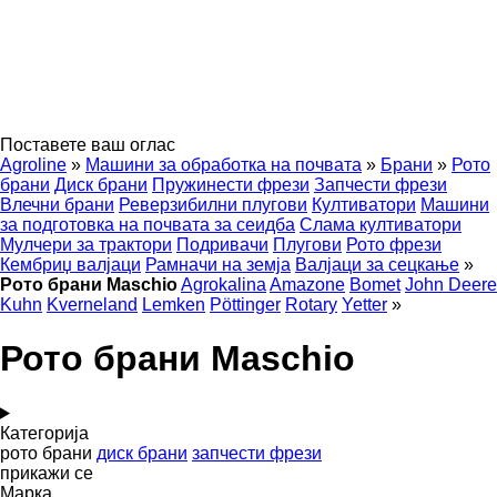
Поставете ваш оглас
Agroline
»
Машини за обработка на почвата
»
Брани
»
Рото
брани
Диск брани
Пружинести фрези
Запчести фрези
Влечни брани
Реверзибилни плугови
Култиватори
Машини
за подготовка на почвата за сеидба
Слама култиватори
Мулчери за трактори
Подривачи
Плугови
Рото фрези
Кембриџ валјаци
Рамначи на земја
Валјаци за сецкање
»
Рото брани Maschio
Agrokalina
Amazone
Bomet
John Deere
Kuhn
Kverneland
Lemken
Pöttinger
Rotary
Yetter
»
Рото брани Maschio
Категорија
рото брани
диск брани
запчести фрези
прикажи се
Марка