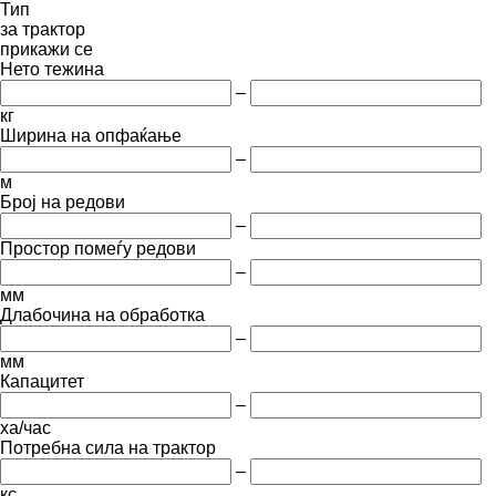
Тип
за трактор
прикажи се
Нето тежина
–
кг
Ширина на опфаќање
–
м
Број на редови
–
Простор помеѓу редови
–
мм
Длабочина на обработка
–
мм
Капацитет
–
ха/час
Потребна сила на трактор
–
кс