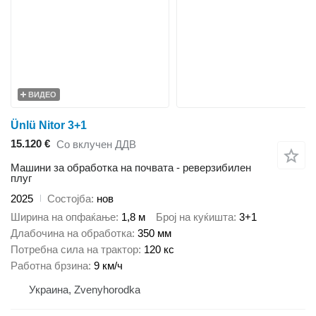
ВИДЕО
Ünlü Nitor 3+1
15.120 €
Со вклучен ДДВ
Машини за обработка на почвата - реверзибилен
плуг
2025
Состојба
нов
Ширина на опфаќање
1,8 м
Број на куќишта
3+1
Длабочина на обработка
350 мм
Потребна сила на трактор
120 кс
Работна брзина
9 км/ч
Украина, Zvenyhorodka