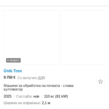
ВИДЕО
Ünlü Tron
9.750 €
Со вклучен ДДВ
Машини за обработка на почвата - слама
култиватор
2025
Состојба
нов
110 кс (81 kW)
Ширина на опфаќање
2,1 м