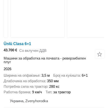
Ünlü Clasa 6+1
43.700 €
Со вклучен ДДВ
Машини за обработка на почвата - реверзибилен
плуг
2026
Ширина на опфаќање
3,5 м
Број на куќишта
6+1
Длабочина на обработка
350 мм
Потребна сила на трактор
280 кс
Работна брзина
9 км/ч
Тип
за трактор
Украина, Zvenyhorodka