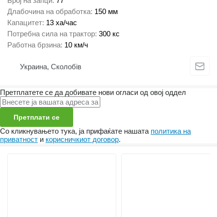
Број на запци
77
Длабочина на обработка
150 мм
Капацитет
13 ха/час
Потребна сила на трактор
300 кс
Работна брзина
10 км/ч
Украина, Сколобів
Претплатете се да добивате нови огласи од овој оддел
Претплати се
Со кликнувањето тука, ја прифаќате нашата
политика на
приватност
и
корисничкиот договор
.