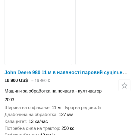
John Deere 980 11 м в наявності паровий суцільного обробітку передпосівний
18.900 US$
≈ 16.460 €
Машини за обработка на почвата - култиватор
2003
Ширина на опфаќање
11 м
Број на редови
5
Длабочина на обработка
127 мм
Капацитет
13 ха/час
Потребна сила на трактор
250 кс