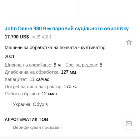
John Deere 980 9 м паровий суцільного обробітку передпосівний культиватор
17.700 US$
≈ 15.410 €
Машини за обработка на почвата - култиватор
2001
Ширина на опфаќање
9 м
Број на редови
5
Длабочина на обработка
127 мм
Капацитет
11 ха/час
Потребна сила на трактор
170 кс
Работна брзина
12 км/ч
Украина, Обухів
АГРОТЕМАТИК ТОВ