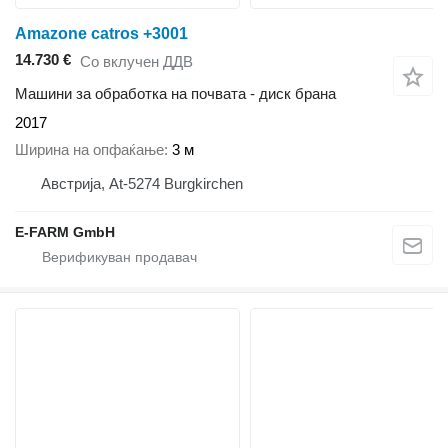
Amazone catros +3001
14.730 €
Со вклучен ДДВ
Машини за обработка на почвата - диск брана
2017
Ширина на опфаќање
3 м
Австрија, At-5274 Burgkirchen
E-FARM GmbH