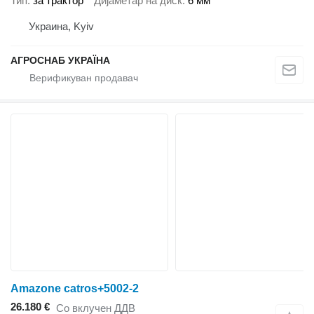
Тип
за трактор
Дијаметар на диск
6 мм
Украина, Kyiv
АГРОСНАБ УКРАЇНА
Amazone catros+5002-2
26.180 €
Со вклучен ДДВ