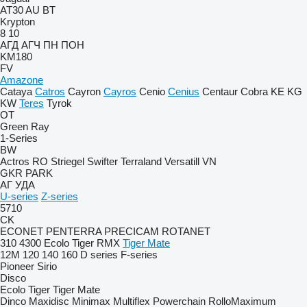
AT30
AU
BT
Krypton
8
10
АГД
АГЧ
ПН
ПОН
KM180
FV
Amazone
Cataya
Catros
Cayron
Cayros
Cenio
Cenius
Centaur
Cobra
KE
KG
KW
Teres
Tyrok
OT
Green Ray
1-Series
BW
Actros RO
Striegel
Swifter
Terraland
Versatill VN
GKR
PARK
АГ
УДА
U-series
Z-series
5710
CK
ECONET
PENTERRA
PRECICAM
ROTANET
310
4300
Ecolo Tiger
RMX
Tiger Mate
12M
120
140
160
D series
F-series
Pioneer
Sirio
Disco
Ecolo Tiger
Tiger Mate
Dinco
Maxidisc
Minimax
Multiflex
Powerchain
RolloMaximum