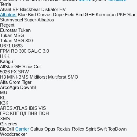
Terria
Atlant
BP
Blackbear
Diskator
HV
Albatros
Blue Bird
Corvus
Dupe
Field Bird
GHF
Kormoran
PKE
Star
Sturmvogel
Super-Albatros
Regent
Eurostar
Tukan
Tukan MSG
Tukan MSG 300
U671
U693
FPM RD 300
GAL-C 3.0
HKK
Kangu
AllStar
GE
SinusCut
5026
FX
SRW
H3
MINI-BMS
Midiforst
Multiforst
SMO
Alfa
Grom
Tiger
ArcoAgro
Downhil
MU
KL
КЗК
ARES
ATLAS
IBIS
VIS
ГРС
КПГ
ПД
ПНВ
ПОН
XMS
G-series
BioDrill
Carrier
Cultus
Opus
Rexius
Rollex
Spirit
Swift
TopDown
Woodcracker