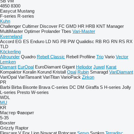
SB
VM
4850
8300
Easycut
Mustang
F-series
R-series
Kuhn
Challenger
Cultimer
Discover
FC
GMD
HR
HRB
KNT
Manager
MultiMaster
Optimer
Prolander
Tbes
Vari-Master
Kverneland
Accord
EG
ES
Enduro
LD
NG
PB
PW
Qualidisc
RB
RG
RN
RS
RX
TLD
Köckerling
Allrounder
Quadro
Rebell Classic
Rebell Profiline
Trio
Vario
Vector
Lemken
Diamant
EurOpal
EuroDiamant
Gigant
Heliodor
Juwel
Karat
Kompaktor
Koralin
Korund
Kristall
Opal
Rubin
Smaragd
VariDiamant
VariOpal
VariTansanit
VariTitan
VarioPack
Zirkon
PR
Barbi
Birba
Bisonte
Brava
C-series
DC
DM
Giraffa S
H-series
Jolly
L-series
Presto
W-series
WDL
MU
KR
Мастер
Фаворит
5-35
Boxster
Grizzly
Raptor
Flexcare V
Fox
Lion
Novacat
Rotocare
Servo
Synkro
Terradisc