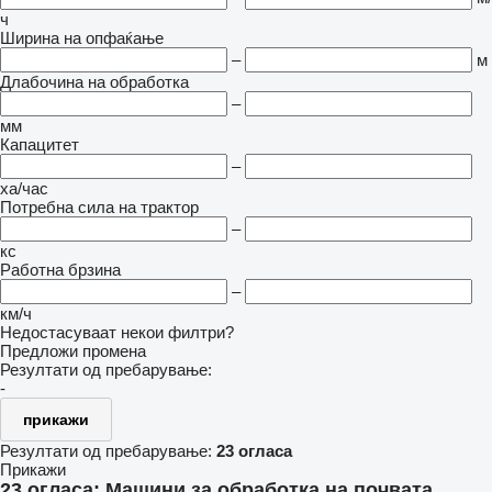
ч
Ширина на опфаќање
–
м
Длабочина на обработка
–
мм
Капацитет
–
ха/час
Потребна сила на трактор
–
кс
Работна брзина
–
км/ч
Недостасуваат некои филтри?
Предложи промена
Резултати од пребарување:
-
прикажи
Резултати од пребарување:
23 огласа
Прикажи
23 огласа:
Машини за обработка на почвата