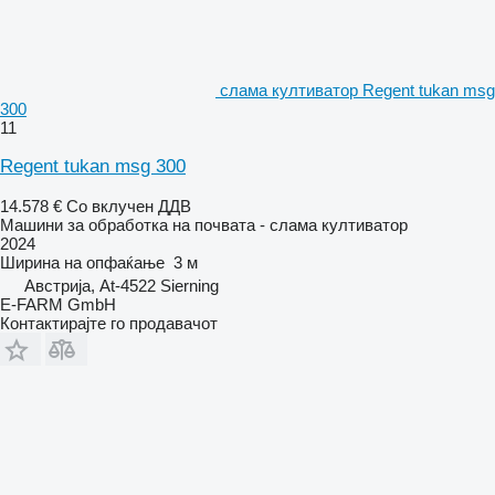
слама култиватор Regent tukan msg
300
11
Regent tukan msg 300
14.578 €
Со вклучен ДДВ
Машини за обработка на почвата - слама култиватор
2024
Ширина на опфаќање
3 м
Австрија, At-4522 Sierning
E-FARM GmbH
Контактирајте го продавачот