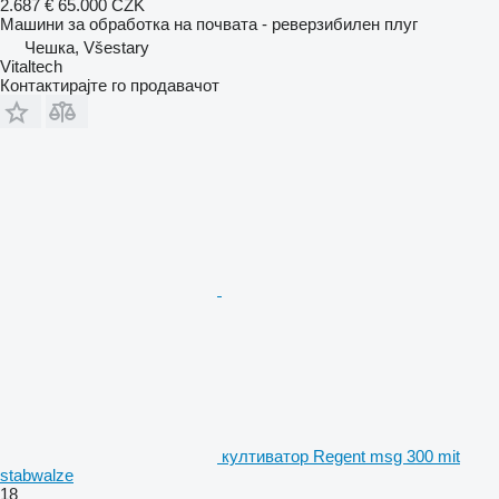
2.687 €
65.000 CZK
Машини за обработка на почвата - реверзибилен плуг
Чешка, Všestary
Vitaltech
Контактирајте го продавачот
култиватор Regent msg 300 mit
stabwalze
18