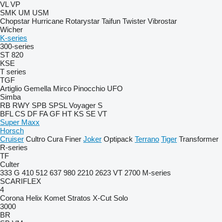
VL
VP
SMK
UM
USM
Chopstar
Hurricane
Rotarystar
Taifun
Twister
Vibrostar
Wicher
K-series
300-series
ST 820
KSE
T series
TGF
Artiglio
Gemella
Mirco
Pinocchio
UFO
Simba
RB
RWY
SPB
SPSL
Voyager S
BFL
CS
DF
FA
GF
HT
KS
SE
VT
Super Maxx
Horsch
Cruiser
Cultro
Cura
Finer
Joker
Optipack
Terrano
Tiger
Transformer
R-series
TF
Culter
333 G
410
512
637
980
2210
2623 VT
2700
M-series
SCARIFLEX
4
Corona
Helix
Komet
Stratos
X-Cut Solo
3000
BR