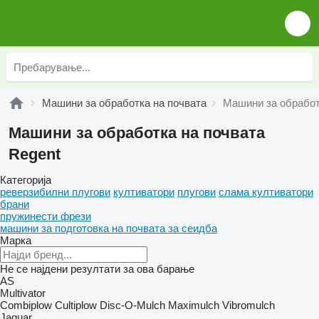
Машини за обработка на почвата
Машини за обработ
Машини за обработка на почвата
Regent
Категорија
реверзибилни плугови
култиватори
плугови
слама култиватори
брани
пружинести фрези
машини за подготовка на почвата за сеидба
Марка
Не се најдени резултати за ова барање
AS
Multivator
Combiplow
Cultiplow
Disc-O-Mulch
Maximulch
Vibromulch
Jaguar