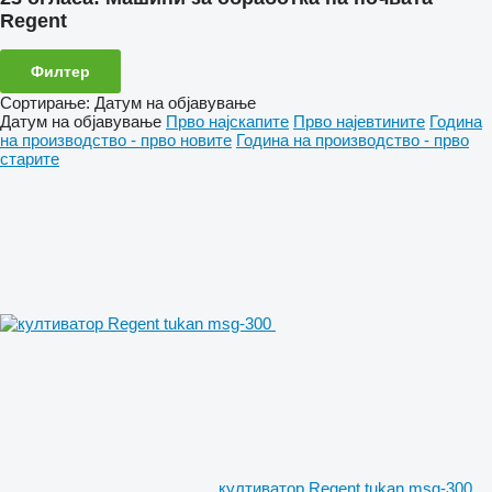
Regent
Филтер
Сортирање
:
Датум на објавување
Датум на објавување
Прво најскапите
Прво најевтините
Година
на производство - прво новите
Година на производство - прво
старите
култиватор Regent tukan msg-300