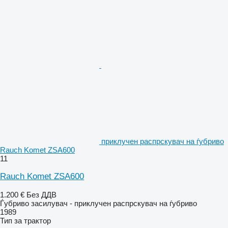
приклучен распрскувач на ѓубриво
Rauch Komet ZSA600
11
Rauch Komet ZSA600
1.200 €
Без ДДВ
Ѓубриво засилувач - приклучен распрскувач на ѓубриво
1989
Тип
за трактор