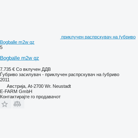
приклучен распрскувач на ѓубриво
Bogballe m2w qz
5
Bogballe m2w qz
7.735 €
Со вклучен ДДВ
Ѓубриво засилувач - приклучен распрскувач на ѓубриво
2011
Австрија, At-2700 Wr. Neustadt
E-FARM GmbH
Контактирајте го продавачот