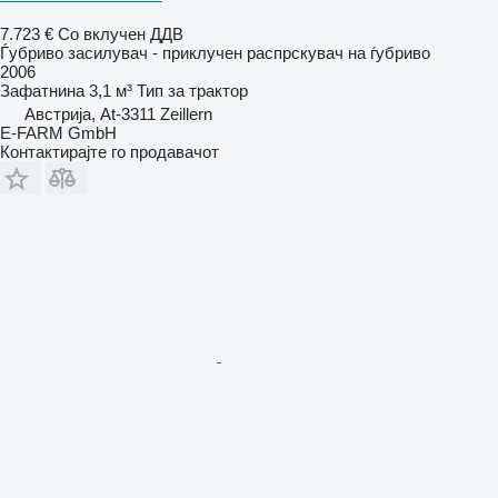
7.723 €
Со вклучен ДДВ
Ѓубриво засилувач - приклучен распрскувач на ѓубриво
2006
Зафатнина
3,1 м³
Тип
за трактор
Австрија, At-3311 Zeillern
E-FARM GmbH
Контактирајте го продавачот