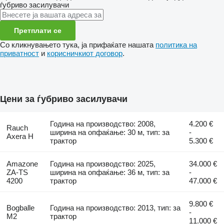
ѓубриво засилувачи
Претплати се
Со кликнувањето тука, ја прифаќате нашата
политика на
приватност
и
корисничкиот договор
.
Цени за ѓубриво засилувачи
Година на производство: 2008,
4.200 €
Rauch
ширина на опфаќање: 30 м, тип: за
-
Axera H
трактор
5.300 €
Amazone
Година на производство: 2025,
34.000 €
ZA-TS
ширина на опфаќање: 36 м, тип: за
-
4200
трактор
47.000 €
9.800 €
Bogballe
Година на производство: 2013, тип: за
-
M2
трактор
11.000 €