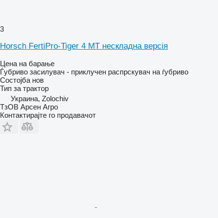
3
Horsch FertiPro-Tiger 4 MT нескладна версія
Цена на барање
Ѓубриво засилувач - приклучен распрскувач на ѓубриво
Состојба
нов
Тип
за трактор
Украина, Zolochiv
ТзОВ Арсен Агро
Контактирајте го продавачот