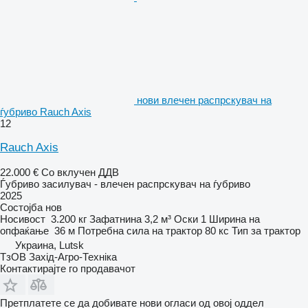
нови влечен распрскувач на
ѓубриво Rauch Axis
12
Rauch Axis
22.000 €
Со вклучен ДДВ
Ѓубриво засилувач - влечен распрскувач на ѓубриво
2025
Состојба
нов
Носивост
3.200 кг
Зафатнина
3,2 м³
Оски
1
Ширина на
опфаќање
36 м
Потребна сила на трактор
80 кс
Тип
за трактор
Украина, Lutsk
ТзОВ Захід-Агро-Техніка
Контактирајте го продавачот
Претплатете се да добивате нови огласи од овој оддел