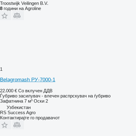
Troostwijk Veilingen B.V.
8
години на Agroline
1
Belagromash РУ-7000-1
22.000 €
Со вклучен ДДВ
Ѓубриво засилувач - влечен распрскувач на ѓубриво
Зафатнина
7 м³
Оски
2
Узбекистан
RS Success Agro
Контактирајте го продавачот