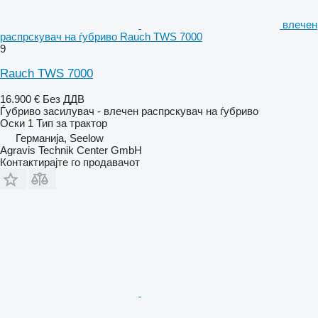
влечен
распрскувач на ѓубриво Rauch TWS 7000
9
Rauch TWS 7000
16.900 €
Без ДДВ
Ѓубриво засилувач - влечен распрскувач на ѓубриво
Оски
1
Тип
за трактор
Германија, Seelow
Agravis Technik Center GmbH
Контактирајте го продавачот