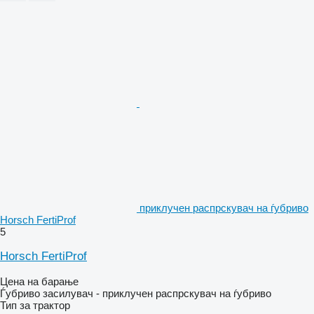
приклучен распрскувач на ѓубриво
Horsch FertiProf
5
Horsch FertiProf
Цена на барање
Ѓубриво засилувач - приклучен распрскувач на ѓубриво
Тип
за трактор