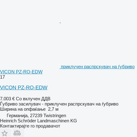
приклучен распрскувач на ѓубриво
VICON PZ-RO-EDW
17
VICON PZ-RO-EDW
7.003 €
Со вклучен ДДВ
Ѓубриво засилувач - приклучен распрскувач на ѓубриво
Ширина на опфаќање
2,7 м
Германија, 27239 Twistringen
Heinrich Schröder Landmaschinen KG
Контактирајте го продавачот