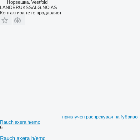
Норвешка, Vestfold
LANDBRUKSSALG.NO AS
Контактирајте го продавачот
приклучен распрскувач на ѓубриво
Rauch axera h/emc
6
Rauch axera h/emc