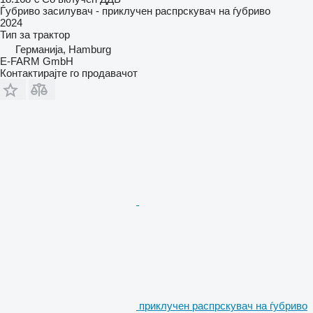
Ѓубриво засилувач - приклучен распрскувач на ѓубриво
2024
Тип
за трактор
Германија, Hamburg
E-FARM GmbH
Контактирајте го продавачот
приклучен распрскувач на ѓубриво