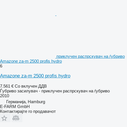
приклучен распрскувач на ѓубриво
Amazone za-m 2500 profis hydro
6
Amazone za-m 2500 profis hydro
7.561 €
Со вклучен ДДВ
Ѓубриво засилувач - приклучен распрскувач на ѓубриво
2010
Германија, Hamburg
E-FARM GmbH
Контактирајте го продавачот