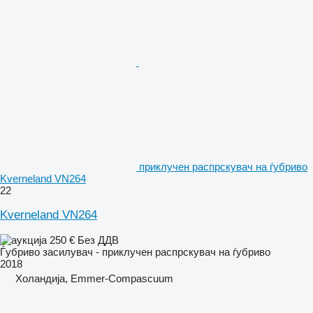
приклучен распрскувач на ѓубриво
Kverneland VN264
22
Kverneland VN264
250 €
Без ДДВ
Ѓубриво засилувач - приклучен распрскувач на ѓубриво
2018
Холандија, Emmer-Compascuum