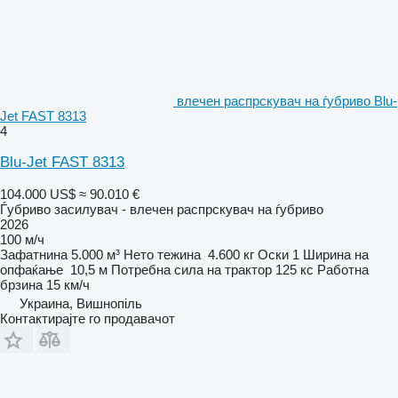
влечен распрскувач на ѓубриво Blu-
Jet FAST 8313
4
Blu-Jet FAST 8313
104.000 US$
≈ 90.010 €
Ѓубриво засилувач - влечен распрскувач на ѓубриво
2026
100 м/ч
Зафатнина
5.000 м³
Нето тежина
4.600 кг
Оски
1
Ширина на
опфаќање
10,5 м
Потребна сила на трактор
125 кс
Работна
брзина
15 км/ч
Украина, Вишнопіль
Контактирајте го продавачот