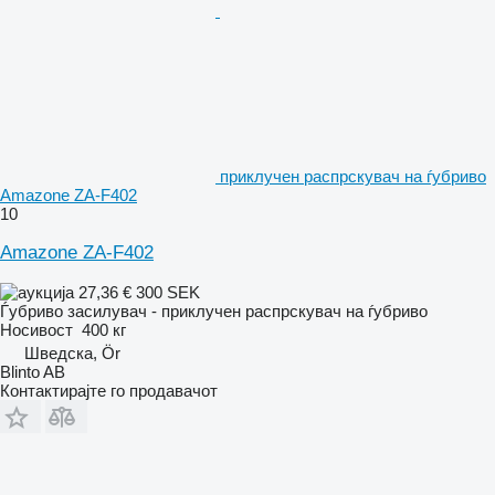
приклучен распрскувач на ѓубриво
Amazone ZA-F402
10
Amazone ZA-F402
27,36 €
300 SEK
Ѓубриво засилувач - приклучен распрскувач на ѓубриво
Носивост
400 кг
Шведска, Ör
Blinto AB
Контактирајте го продавачот