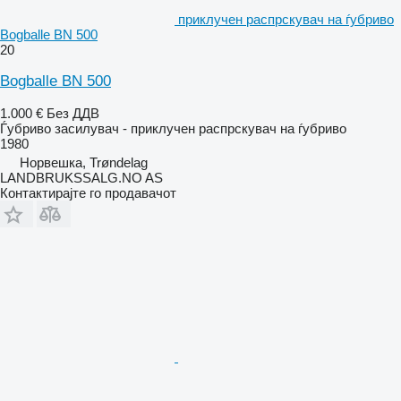
приклучен распрскувач на ѓубриво
Bogballe BN 500
20
Bogballe BN 500
1.000 €
Без ДДВ
Ѓубриво засилувач - приклучен распрскувач на ѓубриво
1980
Норвешка, Trøndelag
LANDBRUKSSALG.NO AS
Контактирајте го продавачот