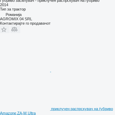
Ѓубриво засилувач - приклучен распрскувач на ѓубриво
2014
Тип
за трактор
Романија
AGROMIX 04 SRL
Контактирајте го продавачот
приклучен распрскувач на ѓубриво
Amazone ZA-M Ultra