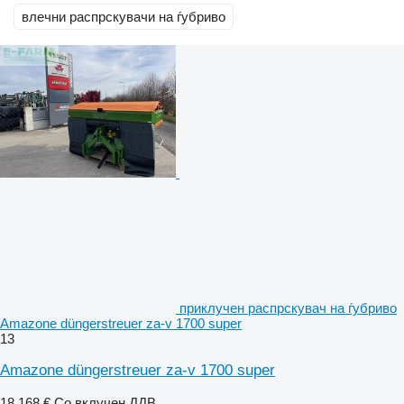
влечни распрскувачи на ѓубриво
приклучен распрскувач на ѓубриво
Amazone düngerstreuer za-v 1700 super
13
Amazone düngerstreuer za-v 1700 super
18.168 €
Со вклучен ДДВ