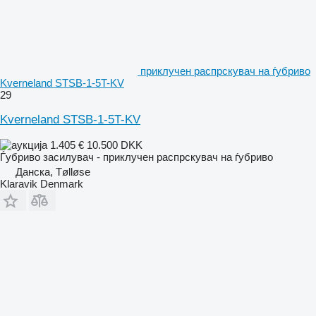
приклучен распрскувач на ѓубриво
Kverneland STSB-1-5T-KV
29
Kverneland STSB-1-5T-KV
1.405 €
10.500 DKK
Ѓубриво засилувач - приклучен распрскувач на ѓубриво
Данска, Tølløse
Klaravik Denmark