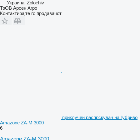
Украина, Zolochiv
ТзОВ Арсен Агро
Контактирајте го продавачот
приклучен распрскувач на ѓубриво
Amazone ZA-M 3000
6
Amazone ZA-M 3000