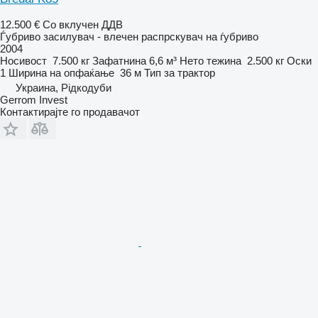
12.500 €
Со вклучен ДДВ
Ѓубриво засилувач - влечен распрскувач на ѓубриво
2004
Носивост
7.500 кг
Зафатнина
6,6 м³
Нето тежина
2.500 кг
Оски
1
Ширина на опфаќање
36 м
Тип
за трактор
Украина, Рідкодуби
Gerrom Invest
Контактирајте го продавачот