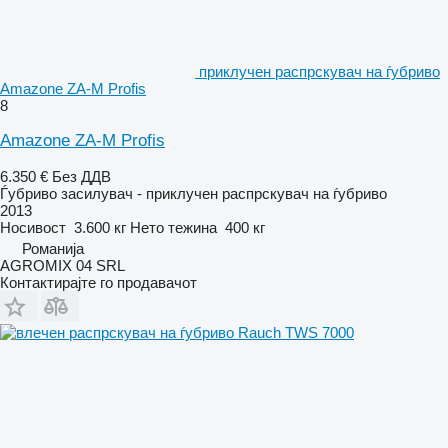
приклучен распрскувач на ѓубриво
Amazone ZA-M Profis
8
Amazone ZA-M Profis
6.350 €
Без ДДВ
Ѓубриво засилувач - приклучен распрскувач на ѓубриво
2013
Носивост
3.600 кг
Нето тежина
400 кг
Романија
AGROMIX 04 SRL
Контактирајте го продавачот