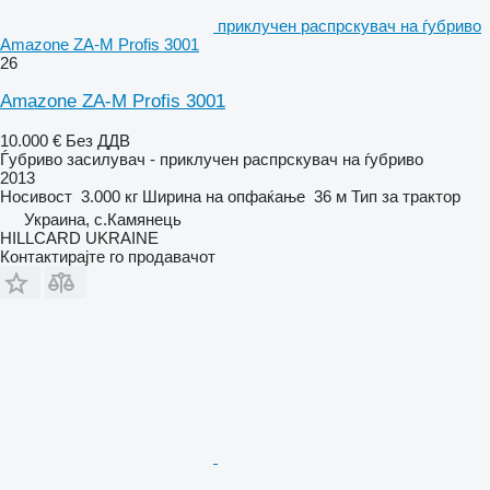
приклучен распрскувач на ѓубриво
Amazone ZA-M Profis 3001
26
Amazone ZA-M Profis 3001
10.000 €
Без ДДВ
Ѓубриво засилувач - приклучен распрскувач на ѓубриво
2013
Носивост
3.000 кг
Ширина на опфаќање
36 м
Тип
за трактор
Украина, с.Камянець
HILLCARD UKRAINE
Контактирајте го продавачот