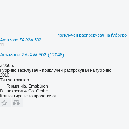
приклучен распрскувач на ѓубриво
Amazone ZA-XW 502
11
Amazone ZA-XW 502
(12048)
2.950 €
Ѓубриво засилувач - приклучен распрскувач на ѓубриво
2016
Тип
за трактор
Германија, Emsbüren
D.Lankhorst & Co. GmbH
Контактирајте го продавачот