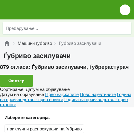
Машини ѓубриво
Ѓубриво засилувачи
Ѓубриво засилувачи
879 огласа:
Ѓубриво засилувачи, ѓубрерастурач
Филтер
Сортирање
:
Датум на објавување
Датум на објавување
Прво најскапите
Прво најевтините
Година
на производство - прво новите
Година на производство - прво
старите
Изберете категорија:
приклучни распрскувачи на ѓубриво