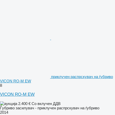
приклучен распрскувач на ѓубриво
VICON RO-M EW
8
VICON RO-M EW
2.400 €
Со вклучен ДДВ
Ѓубриво засилувач - приклучен распрскувач на ѓубриво
2014