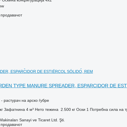
ow
о продавачот
ER, ESPARCIDOR DE ESTIÉRCOL SÓLIDO, REM
ARDEN TYPE MANURE SPREADER, ESPARCIDOR DE EST
- растурач на арско ѓубре
кг
Зафатнина
4 м³
Нето тежина
2.500 кг
Оски
1
Потребна сила на т
kinaları Sanayi ve Ticaret Ltd. Şti.
о продавачот