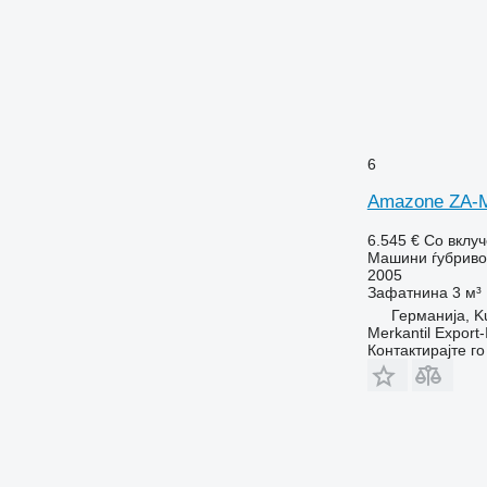
6
Amazone ZA-
6.545 €
Со вклу
Машини ѓубриво 
2005
Зафатнина
3 м³
Германија, K
Merkantil Expor
Контактирајте г