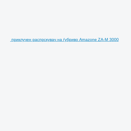
приклучен распрскувач на ѓубриво Amazone ZA-M 3000