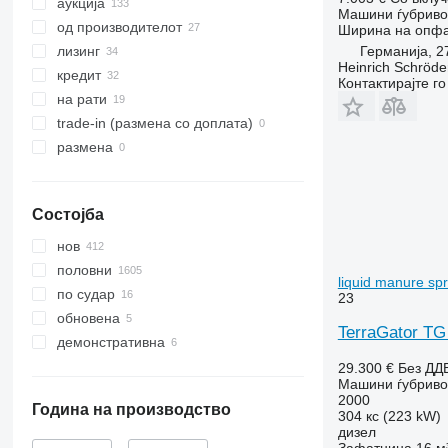
аукција
Машини ѓубриво 
од производителот
Ширина на опф
Германија, 2
лизинг
Heinrich Schröd
кредит
Контактирајте г
на рати
trade-in (размена со доплата)
размена
Состојба
нов
половни
liquid manure sp
по судар
23
обновена
TerraGator TG 
демонстративна
29.300 €
Без ДД
Машини ѓубриво 
2000
Година на производство
304 кс (223 kW)
дизел
Зафатнина
16 м