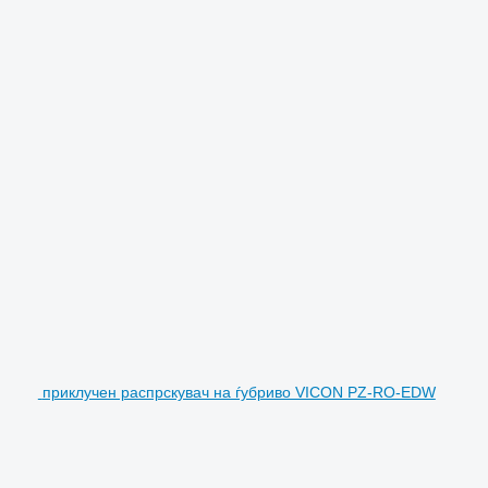
приклучен распрскувач на ѓубриво VICON PZ-RO-EDW