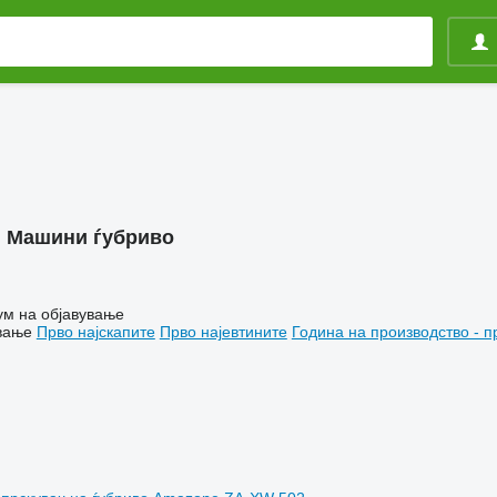
:
Машини ѓубриво
ум на објавување
вање
Прво најскапите
Прво најевтините
Година на производство - п