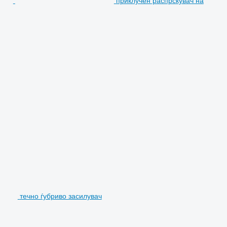
приклучен распрскувач на
течно ѓубриво засилувач