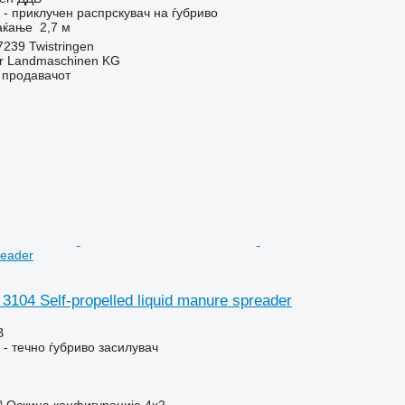
- приклучен распрскувач на ѓубриво
аќање
2,7 м
7239 Twistringen
er Landmaschinen KG
о продавачот
reader
3104 Self-propelled liquid manure spreader
В
- течно ѓубриво засилувач
³
Оскина конфигурација
4x2