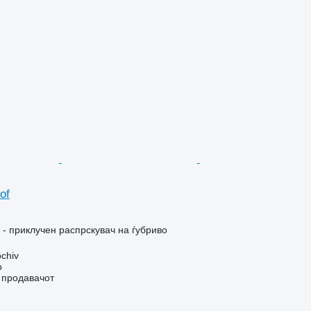
of
- приклучен распрскувач на ѓубриво
chiv
о
о продавачот