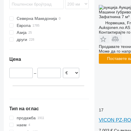
MDS
TE
Аукциј
Машини ѓубриво 
TWS
TG
Зафатнина
7 м³
Северна Македонија
ZS
Норвешка, F
Европа
Auksjonen.no AS
Контактирајте г
Азија
Германија
други
Полска
Турција
Продавате техни
Холандија
Узбекистан
Украина
Може да го напр
Норвешка
Аргентина
Поставете в
Цена
Австрија
Чиле
Франција
Перу
–
Данска
Колумбија
Романија
Молдавија
прикажи се
Тип на оглас
17
продажба
VICON PZ-R
наем
7.003 €
Со вклу