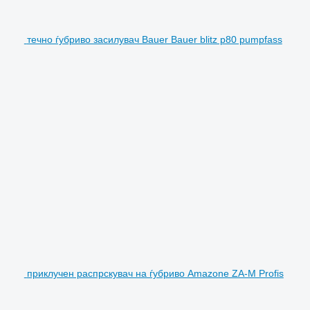
течно ѓубриво засилувач Bauer Bauer blitz p80 pumpfass
приклучен распрскувач на ѓубриво Amazone ZA-M Profis