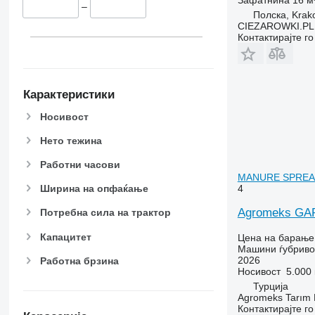
–
Полска, Krak
CIEZAROWKI.PL
Контактирајте г
Карактеристики
Носивост
Нето тежина
Работни часови
MANURE SPREAD
4
Ширина на опфаќање
Agromeks G
Потребна сила на трактор
Капацитет
Цена на барање
Машини ѓубриво 
2026
Работна брзина
Носивост
5.000 
Турција
Agromeks Tarım Ma
Контактирајте г