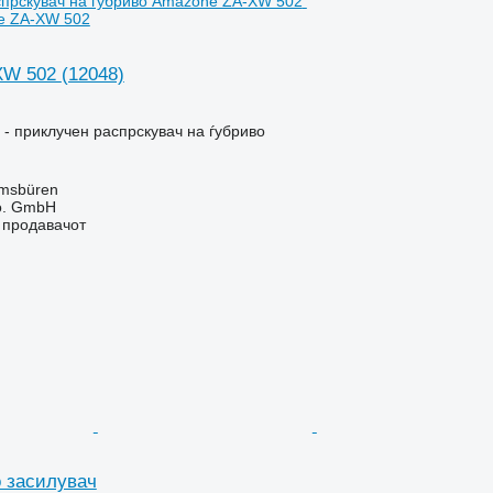
e ZA-XW 502
XW 502
(12048)
- приклучен распрскувач на ѓубриво
Emsbüren
o. GmbH
о продавачот
о засилувач