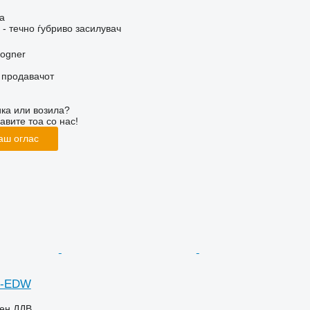
а
- течно ѓубриво засилувач
rogner
о продавачот
ка или возила?
авите тоа со нас!
аш оглас
O-EDW
чен ДДВ