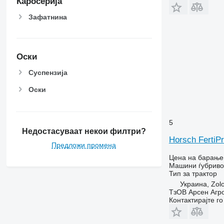
Каросерија
Зафатнина
Оски
Суспензија
Оски
5
Недостасуваат некои филтри?
Horsch FertiPr
Предложи промена
Цена на барање
Машини ѓубриво 
Тип
за трактор
Украина, Zolo
ТзОВ Арсен Агр
Контактирајте г