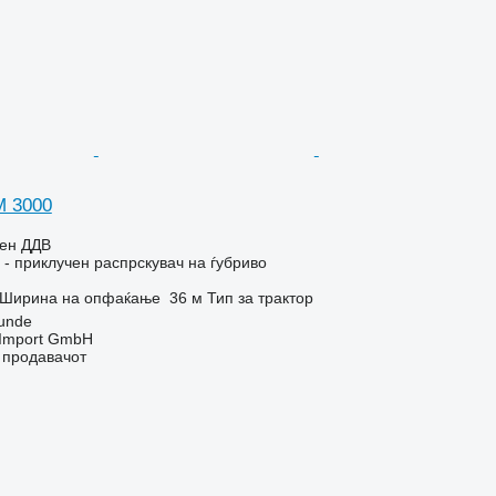
M 3000
чен ДДВ
- приклучен распрскувач на ѓубриво
Ширина на опфаќање
36 м
Тип
за трактор
unde
t-Import GmbH
о продавачот