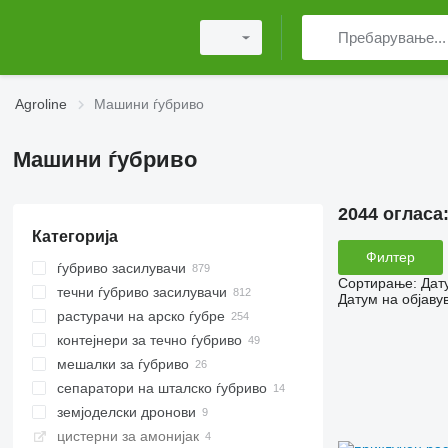
Agroline
Машини ѓубриво
Машини ѓубриво
2044 огласа
Категорија
Филтер
ѓубриво засилувачи
Сортирање
:
Дат
течни ѓубриво засилувачи
приклучни распрскувачи на
Датум на објаву
ѓубриво
растурачи на арско ѓубре
влечни распрскувачи на ѓубриво
контејнери за течно ѓубриво
мешалки за ѓубриво
колички за распрскувачи на
ѓубрива
сепаратори на шталско ѓубриво
земјоделски дронови
цистерни за амонијак