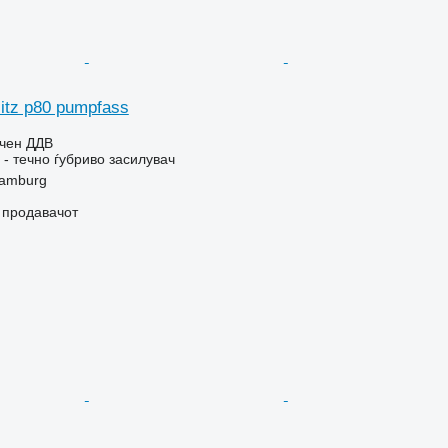
litz p80 pumpfass
учен ДДВ
- течно ѓубриво засилувач
Hamburg
о продавачот