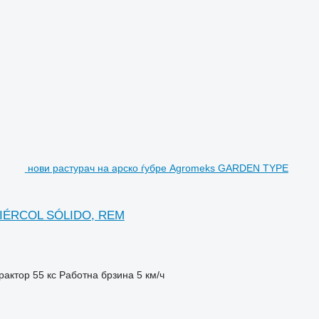
нови растурач на арско ѓубре Agromeks GARDEN TYPE
IÉRCOL SÓLIDO, REM
рактор
55 кс
Работна брзина
5 км/ч