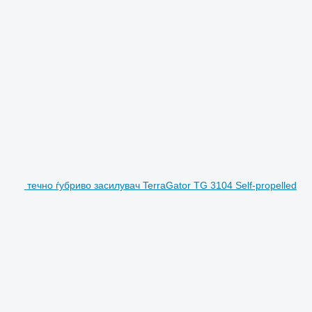
течно ѓубриво засилувач TerraGator TG 3104 Self-propelled