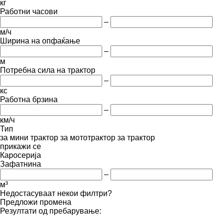
кг
Работни часови
–
м/ч
Ширина на опфаќање
–
м
Потребна сила на трактор
–
кс
Работна брзина
–
км/ч
Тип
за мини трактор
за мототрактор
за трактор
прикажи се
Каросерија
Зафатнина
–
м³
Недостасуваат некои филтри?
Предложи промена
Резултати од пребарување: