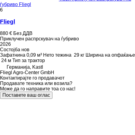
ѓубриво Fliegl
6
Fliegl
880 €
Без ДДВ
Приклучен распрскувач на ѓубриво
2026
Состојба
нов
Зафатнина
0,09 м³
Нето тежина
29 кг
Ширина на опфаќање
24 м
Тип
за трактор
Германија, Kastl
Fliegl Agro-Center GmbH
Контактирајте го продавачот
Продавате техника или возила?
Може да го направите тоа со нас!
Поставете ваш оглас