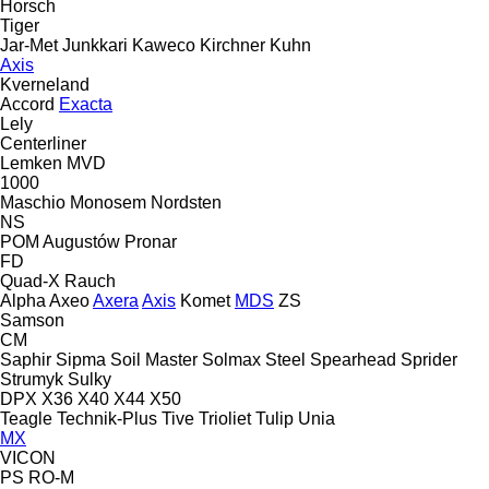
Horsch
Tiger
Jar-Met
Junkkari
Kaweco
Kirchner
Kuhn
Axis
Kverneland
Accord
Exacta
Lely
Centerliner
Lemken
MVD
1000
Maschio
Monosem
Nordsten
NS
POM Augustów
Pronar
FD
Quad-X
Rauch
Alpha
Axeo
Axera
Axis
Komet
MDS
ZS
Samson
CM
Saphir
Sipma
Soil Master
Solmax Steel
Spearhead
Sprider
Strumyk
Sulky
DPX
X36
X40
X44
X50
Teagle
Technik-Plus
Tive
Trioliet
Tulip
Unia
MX
VICON
PS
RO-M