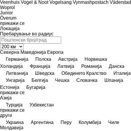
Veenhuis
Vogel & Noot
Vogelsang
Vynmashpostach
Väderstad
Woprol
Junior
Överum
прикажи се
Локација
Пребарување во радиус
Северна Македонија
Европа
Германија
Полска
Австрија
Норвешка
Холандија
Франција
Латвија
Романија
Данска
Литванија
Шведска
Обединето Кралство
Италија
Унгарија
Белгија
Чешка
Словачка
Шпанија
Естонија
Бугарија
прикажи се
Азија
Турција
Узбекистан
прикажи се
други
Украина
Аргентина
Перу
Колумбија
Чиле
Молдавија