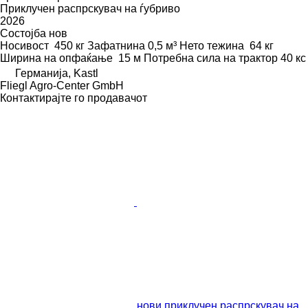
Приклучен распрскувач на ѓубриво
2026
Состојба
нов
Носивост
450 кг
Зафатнина
0,5 м³
Нето тежина
64 кг
Ширина на опфаќање
15 м
Потребна сила на трактор
40 кс
Германија, Kastl
Fliegl Agro-Center GmbH
Контактирајте го продавачот
нови приклучен распрскувач на