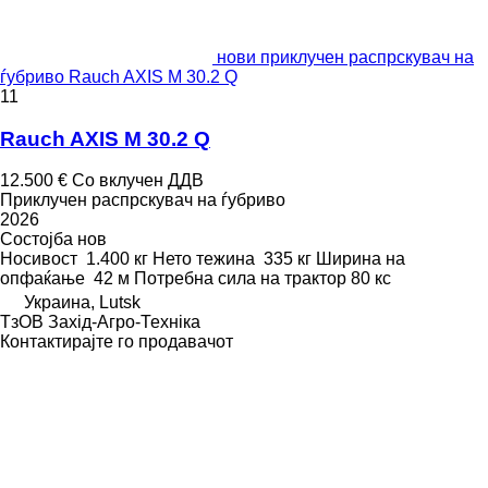
нови приклучен распрскувач на
ѓубриво Rauch AXIS M 30.2 Q
11
Rauch AXIS M 30.2 Q
12.500 €
Со вклучен ДДВ
Приклучен распрскувач на ѓубриво
2026
Состојба
нов
Носивост
1.400 кг
Нето тежина
335 кг
Ширина на
опфаќање
42 м
Потребна сила на трактор
80 кс
Украина, Lutsk
ТзОВ Захід-Агро-Техніка
Контактирајте го продавачот