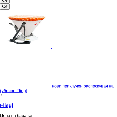
Се
Се
нови приклучен распрскувач на
ѓубриво Fliegl
7
Fliegl
Цена на барање