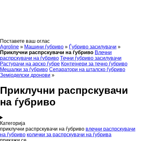
Поставете ваш оглас
Agroline
»
Машини ѓубриво
»
Ѓубриво засилувачи
»
Приклучни распрскувачи на ѓубриво
Влечни
распрскувачи на ѓубриво
Течни ѓубриво засилувачи
Растурачи на арско ѓубре
Контејнери за течно ѓубриво
Мешалки за ѓубриво
Сепаратори на шталско ѓубриво
Земјоделски дронови
»
Приклучни распрскувачи
на ѓубриво
Категорија
приклучни распрскувачи на ѓубриво
влечни распрскувачи
на ѓубриво
колички за распрскувачи на ѓубрива
прикажи се