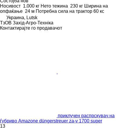
Состојба
нов
Носивост
1.000 кг
Нето тежина
230 кг
Ширина на
опфаќање
24 м
Потребна сила на трактор
60 кс
Украина, Lutsk
ТзОВ Захід-Агро-Техніка
Контактирајте го продавачот
приклучен распрскувач на
ѓубриво Amazone düngerstreuer za-v 1700 super
13