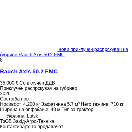
нови приклучен распрскувач на
ѓубриво Rauch Axis 50.2 EMC
8
Rauch Axis 50.2 EMC
35.000 €
Со вклучен ДДВ
Приклучен распрскувач на ѓубриво
2026
Состојба
нов
Носивост
4.200 кг
Зафатнина
5,7 м³
Нето тежина
710 кг
Ширина на опфаќање
48 м
Тип
за трактор
Украина, Lutsk
ТзОВ Захід-Агро-Техніка
Контактирајте го продавачот