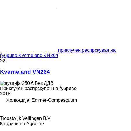
приклучен распрскувач на
ѓубриво Kverneland VN264
22
Kverneland VN264
250 €
Без ДДВ
Приклучен распрскувач на ѓубриво
2018
Холандија, Emmer-Compascuum
Troostwijk Veilingen B.V.
8
години на Agroline