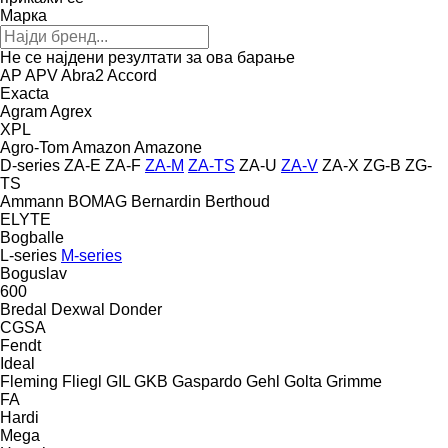
Марка
Не се најдени резултати за ова барање
AP
APV
Abra2
Accord
Exacta
Agram
Agrex
XPL
Agro-Tom
Amazon
Amazone
D-series
ZA-E
ZA-F
ZA-M
ZA-TS
ZA-U
ZA-V
ZA-X
ZG-B
ZG-
TS
Ammann
BOMAG
Bernardin
Berthoud
ELYTE
Bogballe
L-series
M-series
Boguslav
600
Bredal
Dexwal
Donder
CGSA
Fendt
Ideal
Fleming
Fliegl
GIL
GKB
Gaspardo
Gehl
Golta
Grimme
FA
Hardi
Mega