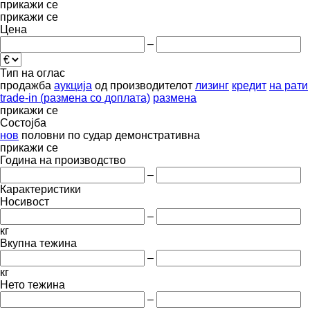
прикажи се
прикажи се
Цена
–
Тип на оглас
продажба
аукција
од производителот
лизинг
кредит
на рати
trade-in (размена со доплата)
размена
прикажи се
Состојба
нов
половни
по судар
демонстративна
прикажи се
Година на производство
–
Карактеристики
Носивост
–
кг
Вкупна тежина
–
кг
Нето тежина
–