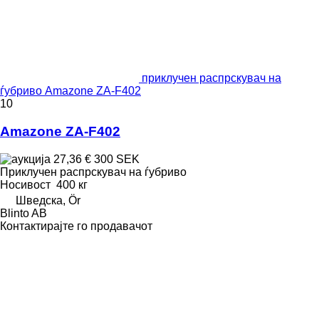
приклучен распрскувач на
ѓубриво Amazone ZA-F402
10
Amazone ZA-F402
27,36 €
300 SEK
Приклучен распрскувач на ѓубриво
Носивост
400 кг
Шведска, Ör
Blinto AB
Контактирајте го продавачот