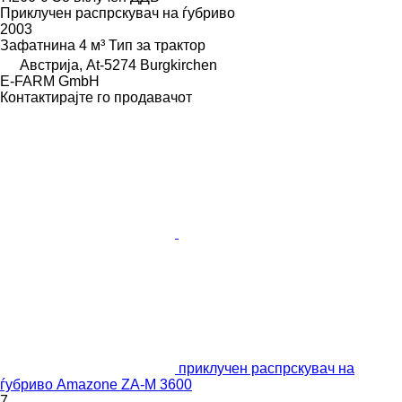
Приклучен распрскувач на ѓубриво
2003
Зафатнина
4 м³
Тип
за трактор
Австрија, At-5274 Burgkirchen
E-FARM GmbH
Контактирајте го продавачот
приклучен распрскувач на
ѓубриво Amazone ZA-M 3600
7