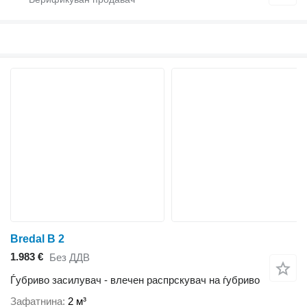
Bredal B 2
1.983 €
Без ДДВ
Ѓубриво засилувач - влечен распрскувач на ѓубриво
Зафатнина
2 м³