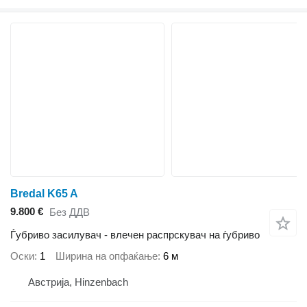
Bredal K65 A
9.800 €
Без ДДВ
Ѓубриво засилувач - влечен распрскувач на ѓубриво
Оски
1
Ширина на опфаќање
6 м
Австрија, Hinzenbach