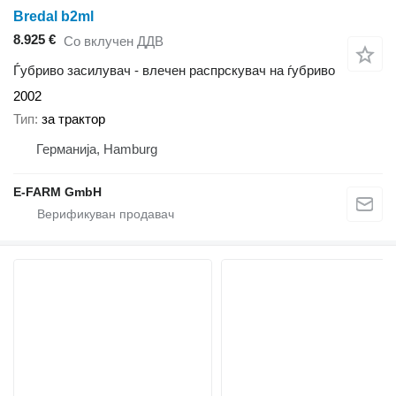
Bredal b2ml
8.925 €
Со вклучен ДДВ
Ѓубриво засилувач - влечен распрскувач на ѓубриво
2002
Тип
за трактор
Германија, Hamburg
E-FARM GmbH