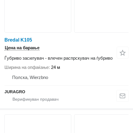
Bredal K105
Цена на барање
Ѓубриво засилувач - влечен распрскувач на ѓубриво
Ширина на опфаќање
24 м
Полска, Wierzbno
JURAGRO