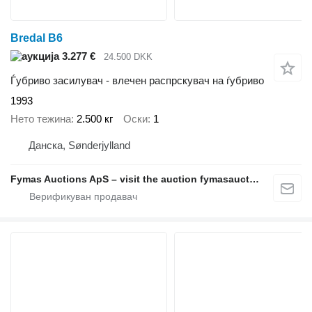
Bredal B6
3.277 €
24.500 DKK
Ѓубриво засилувач - влечен распрскувач на ѓубриво
1993
Нето тежина
2.500 кг
Оски
1
Данска, Sønderjylland
Fymas Auctions ApS – visit the auction fymasauctions.dk