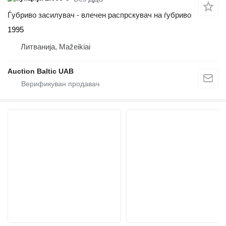
Ѓубриво засилувач - влечен распрскувач на ѓубриво
1995
Литванија, Mažeikiai
Auction Baltic UAB