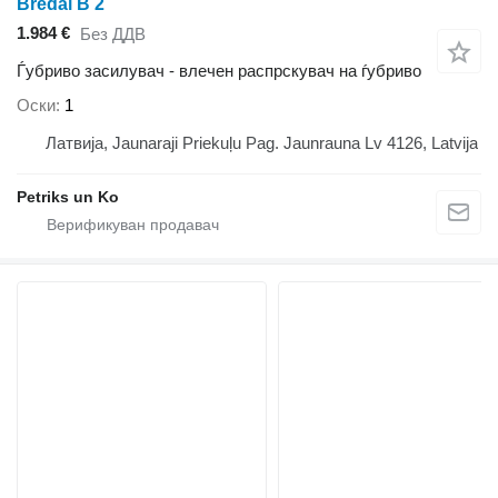
Bredal B 2
1.984 €
Без ДДВ
Ѓубриво засилувач - влечен распрскувач на ѓубриво
Оски
1
Латвија, Jaunaraji Priekuļu Pag. Jaunrauna Lv 4126, Latvija
Petriks un Ko