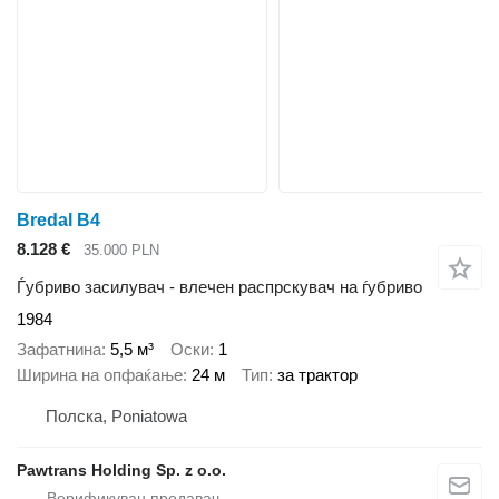
Bredal B4
8.128 €
35.000 PLN
Ѓубриво засилувач - влечен распрскувач на ѓубриво
1984
Зафатнина
5,5 м³
Оски
1
Ширина на опфаќање
24 м
Тип
за трактор
Полска, Poniatowa
Pawtrans Holding Sp. z o.o.