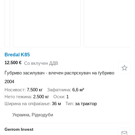
Bredal K85
12.500 €
Со вклучен ДДВ
Ѓубриво засилувач - влечен распрскувач на ѓубриво
2004
Носивост
7.500 кг
Зафатнина
6,6 м³
Нето тежина
2.500 кг
Оски
1
Ширина на опфаќање
36 м
Тип
за трактор
Украина, Рідкодуби
Gerrom Invest