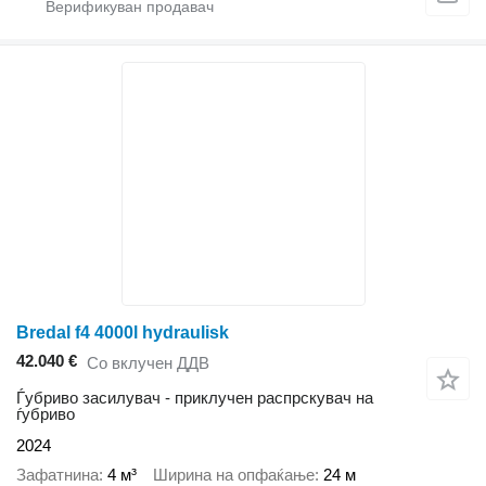
Bredal f4 4000l hydraulisk
42.040 €
Со вклучен ДДВ
Ѓубриво засилувач - приклучен распрскувач на
ѓубриво
2024
Зафатнина
4 м³
Ширина на опфаќање
24 м