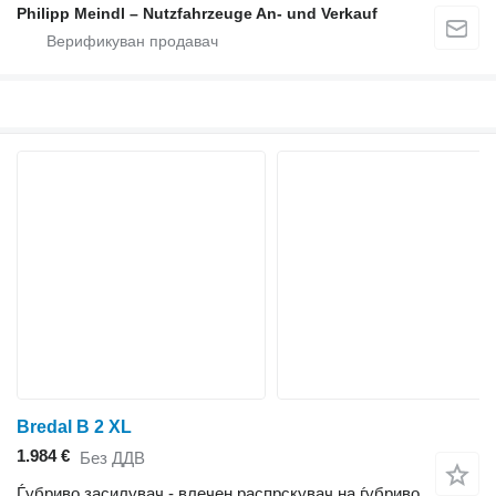
Philipp Meindl – Nutzfahrzeuge An- und Verkauf
Bredal B 2 XL
1.984 €
Без ДДВ
Ѓубриво засилувач - влечен распрскувач на ѓубриво