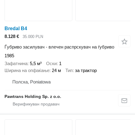
Bredal B4
8.128 €
35.000 PLN
Ѓубриво засилувач - влечен распрскувач на ѓубриво
1985
Зафатнина
5,5 м³
Оски
1
Ширина на опфаќање
24 м
Тип
за трактор
Полска, Poniatowa
Pawtrans Holding Sp. z o.o.