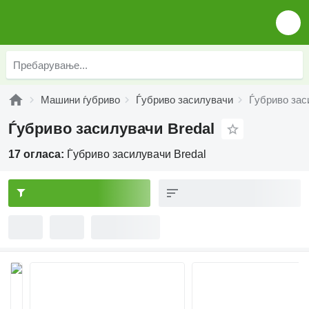
Машини ѓубриво
Ѓубриво засилувачи
Ѓубриво зас
Ѓубриво засилувачи Bredal
17 огласа:
Ѓубриво засилувачи Bredal