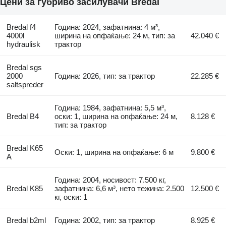
Цени за ѓубриво засилувачи Bredal
Bredal f4
Година: 2024, зафатнина: 4 м³,
4000l
ширина на опфаќање: 24 м, тип: за
42.040 €
hydraulisk
трактор
Bredal sgs
2000
Година: 2026, тип: за трактор
22.285 €
saltspreder
Година: 1984, зафатнина: 5,5 м³,
Bredal B4
оски: 1, ширина на опфаќање: 24 м,
8.128 €
тип: за трактор
Bredal K65
Оски: 1, ширина на опфаќање: 6 м
9.800 €
A
Година: 2004, носивост: 7.500 кг,
Bredal K85
зафатнина: 6,6 м³, нето тежина: 2.500
12.500 €
кг, оски: 1
Bredal b2ml
Година: 2002, тип: за трактор
8.925 €