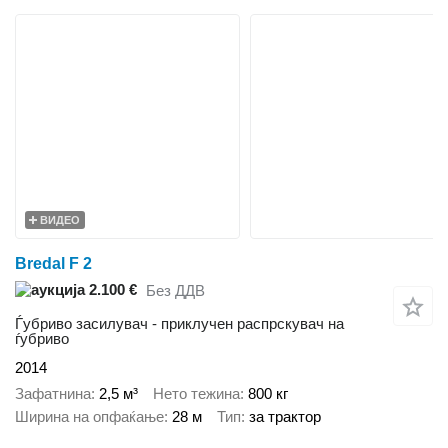
ВИДЕО
Bredal F 2
2.100 €
Без ДДВ
Ѓубриво засилувач - приклучен распрскувач на
ѓубриво
2014
Зафатнина
2,5 м³
Нето тежина
800 кг
Ширина на опфаќање
28 м
Тип
за трактор