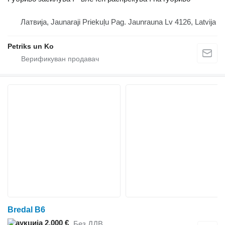
Латвија, Jaunaraji Priekuļu Pag. Jaunrauna Lv 4126, Latvija
Petriks un Ko
Bredal B6
2.000 €
Без ДДВ