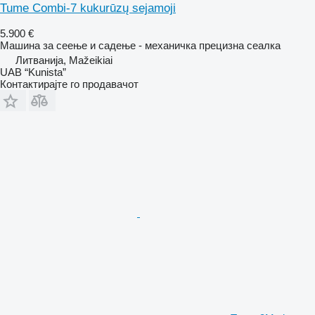
Tume Combi-7 kukurūzų sejamoji
5.900 €
Машина за сеење и садење - механичка прецизна сеалка
Литванија, Mažeikiai
UAB “Kunista”
Контактирајте го продавачот