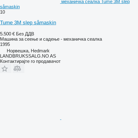
механичка сеалка Tume 3M slep
såmaskin
10
Tume 3M slep såmaskin
5.500 €
Без ДДВ
Машина за сеење и садење - механичка сеалка
1995
Норвешка, Hedmark
LANDBRUKSSALG.NO AS
Контактирајте го продавачот