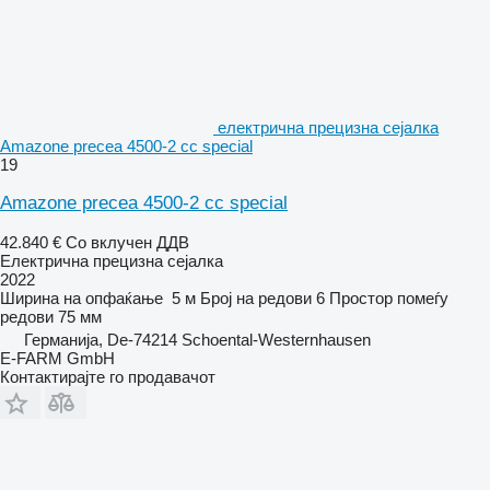
електрична прецизна сејалка
Amazone precea 4500-2 cc special
19
Amazone precea 4500-2 cc special
42.840 €
Со вклучен ДДВ
Електрична прецизна сејалка
2022
Ширина на опфаќање
5 м
Број на редови
6
Простор помеѓу
редови
75 мм
Германија, De-74214 Schoental-Westernhausen
E-FARM GmbH
Контактирајте го продавачот