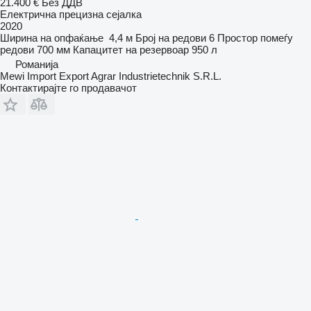
21.400 €
Без ДДВ
Електрична прецизна сејалка
2020
Ширина на опфаќање
4,4 м
Број на редови
6
Простор помеѓу
редови
700 мм
Капацитет на резервоар
950 л
Романија
Mewi Import Export Agrar Industrietechnik S.R.L.
Контактирајте го продавачот