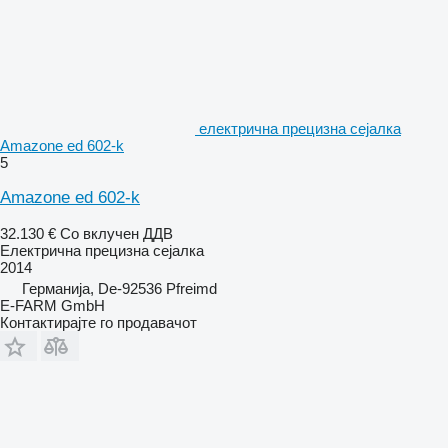
електрична прецизна сејалка
Amazone ed 602-k
5
Amazone ed 602-k
32.130 €
Со вклучен ДДВ
Електрична прецизна сејалка
2014
Германија, De-92536 Pfreimd
E-FARM GmbH
Контактирајте го продавачот