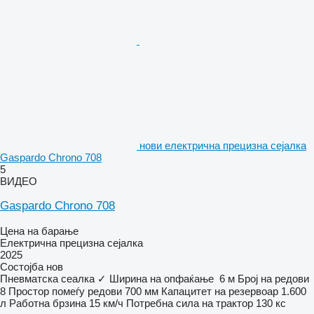
нови електрична прецизна сејалка
Gaspardo Chrono 708
5
ВИДЕО
Gaspardo Chrono 708
Цена на барање
Електрична прецизна сејалка
2025
Состојба
нов
Пневматска сеалка
✓
Ширина на опфаќање
6 м
Број на редови
8
Простор помеѓу редови
700 мм
Капацитет на резервоар
1.600
л
Работна брзина
15 км/ч
Потребна сила на трактор
130 кс