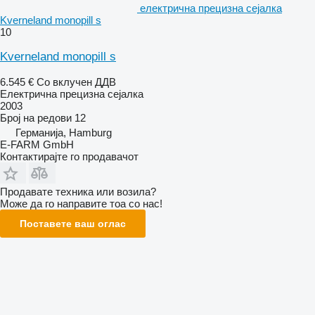
електрична прецизна сејалка
Kverneland monopill s
10
Kverneland monopill s
6.545 €
Со вклучен ДДВ
Електрична прецизна сејалка
2003
Број на редови
12
Германија, Hamburg
E-FARM GmbH
Контактирајте го продавачот
Продавате техника или возила?
Може да го направите тоа со нас!
Поставете ваш оглас