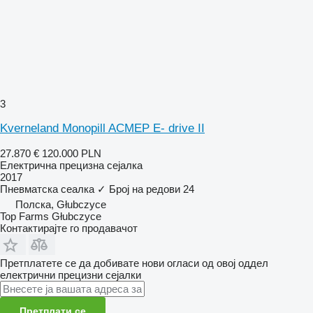
3
Kverneland Monopill ACMEP E- drive II
27.870 €
120.000 PLN
Електрична прецизна сејалка
2017
Пневматска сеалка
✓
Број на редови
24
Полска, Głubczyce
Top Farms Głubczyce
Контактирајте го продавачот
Претплатете се да добивате нови огласи од овој оддел
електрични прецизни сејалки
Претплати се