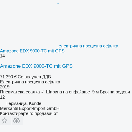
електрична прецизна сејалка
Amazone EDX 9000-TC mit GPS
14
Amazone EDX 9000-TC mit GPS
71.390 €
Со вклучен ДДВ
Електрична прецизна сејалка
2019
Пневматска сеалка
✓
Ширина на опфаќање
9 м
Број на редови
12
Германија, Kunde
Merkantil Export-Import GmbH
Контактирајте го продавачот