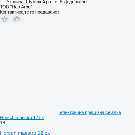
Украина, Шумской р-н, с. В.Дедеркалы
ТОВ "Нео Агро"
Контактирајте го продавачот
електрична прецизна сејалка
Horsch maestro 12 cx
19
Horsch maestro 12 cx