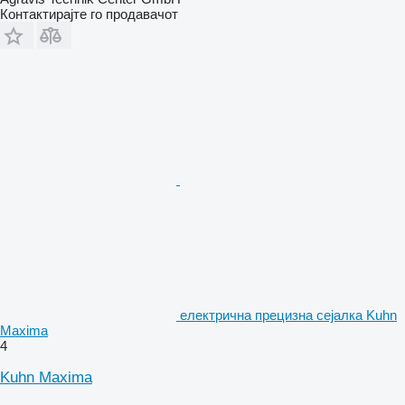
Контактирајте го продавачот
електрична прецизна сејалка Kuhn
Maxima
4
Kuhn Maxima