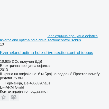
електрична прецизна сејалка
Kverneland optima hd e-drive sectioncontrol isobus
19
Kverneland optima hd e-drive sectioncontrol isobus
19.635 €
Со вклучен ДДВ
Електрична прецизна сејалка
2013
Ширина на опфаќање
6 м
Број на редови
8
Простор помеѓу
редови
75 мм
Германија, De-48683 Ahaus
E-FARM GmbH
Контактирајте го продавачот