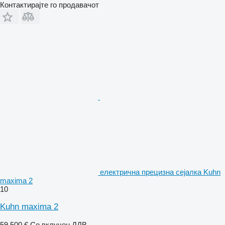
Контактирајте го продавачот
електрична прецизна сејалка Kuhn
maxima 2
10
Kuhn maxima 2
59.500 €
Со вклучен ДДВ