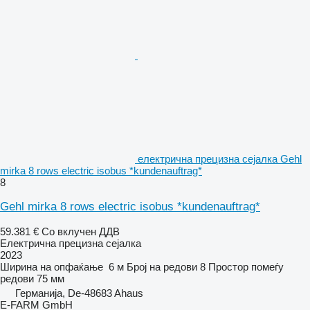
електрична прецизна сејалка Gehl
mirka 8 rows electric isobus *kundenauftrag*
8
Gehl mirka 8 rows electric isobus *kundenauftrag*
59.381 €
Со вклучен ДДВ
Електрична прецизна сејалка
2023
Ширина на опфаќање
6 м
Број на редови
8
Простор помеѓу
редови
75 мм
Германија, De-48683 Ahaus
E-FARM GmbH