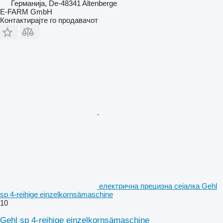
Германија, De-48341 Altenberge
E-FARM GmbH
Контактирајте го продавачот
електрична прецизна сејалка Gehl
sp 4-reihige einzelkornsämaschine
10
Gehl sp 4-reihige einzelkornsämaschine