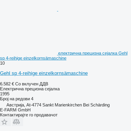
електрична прецизна сејалка Gehl
sp 4-reihige einzelkornsämaschine
10
Gehl sp 4-reihige einzelkornsämaschine
6.582 €
Со вклучен ДДВ
Електрична прецизна сејалка
1995
Број на редови
4
Австрија, At-4774 Sankt Marienkirchen Bei Schärding
E-FARM GmbH
Контактирајте го продавачот