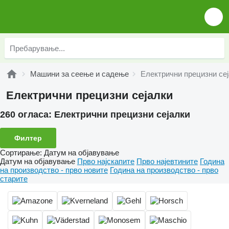
Машини за сеење и садење
Електрични прецизни се
Електрични прецизни сејалки
260 огласа:
Електрични прецизни сејалки
Филтер
Сортирање
:
Датум на објавување
Датум на објавување
Прво најскапите
Прво најевтините
Година
на производство - прво новите
Година на производство - прво
старите