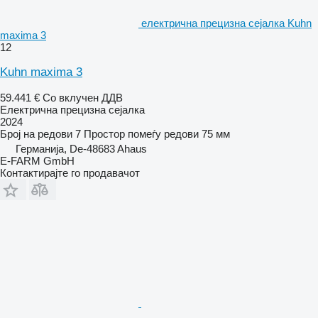
електрична прецизна сејалка Kuhn
maxima 3
12
Kuhn maxima 3
59.441 €
Со вклучен ДДВ
Електрична прецизна сејалка
2024
Број на редови
7
Простор помеѓу редови
75 мм
Германија, De-48683 Ahaus
E-FARM GmbH
Контактирајте го продавачот