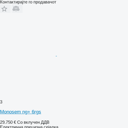
Контактирајте го продавачот
3
Monosem ng+ 6rgs
29.750 €
Со вклучен ДДВ
Електрична прецизна сејалка