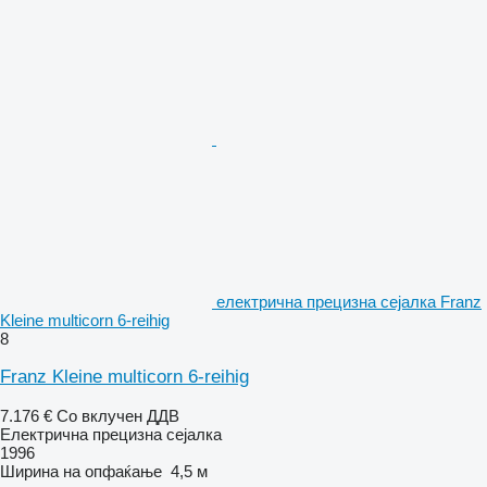
електрична прецизна сејалка Franz
Kleine multicorn 6-reihig
8
Franz Kleine multicorn 6-reihig
7.176 €
Со вклучен ДДВ
Електрична прецизна сејалка
1996
Ширина на опфаќање
4,5 м