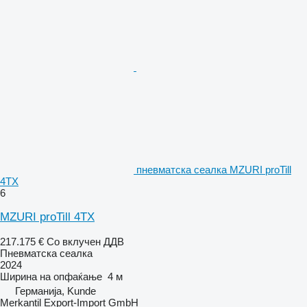
пневматска сеалка MZURI proTill
4TX
6
MZURI proTill 4TX
217.175 €
Со вклучен ДДВ
Пневматска сеалка
2024
Ширина на опфаќање
4 м
Германија, Kunde
Merkantil Export-Import GmbH