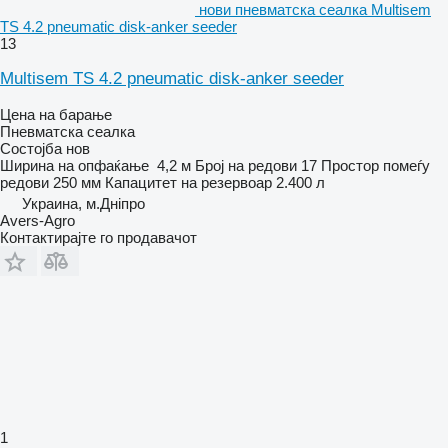
нови пневматска сеалка Multisem
TS 4.2 pneumatic disk-anker seeder
13
Multisem TS 4.2 pneumatic disk-anker seeder
Цена на барање
Пневматска сеалка
Состојба
нов
Ширина на опфаќање
4,2 м
Број на редови
17
Простор помеѓу
редови
250 мм
Капацитет на резервоар
2.400 л
Украина, м.Дніпро
Avers-Agro
Контактирајте го продавачот
1