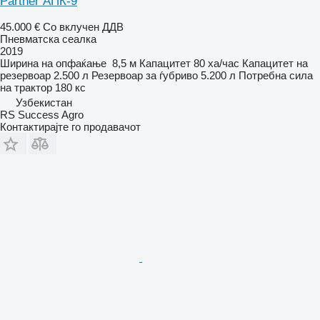
Partner АПК-9
45.000 €
Со вклучен ДДВ
Пневматска сеалка
2019
Ширина на опфаќање
8,5 м
Капацитет
80 ха/час
Капацитет на
резервоар
2.500 л
Резервоар за ѓубриво
5.200 л
Потребна сила
на трактор
180 кс
Узбекистан
RS Success Agro
Контактирајте го продавачот