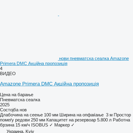
нови пневматска сеалка Amazone
Primera DMC Акційна пропозиція
4
ВИДЕО
Amazone Primera DMC Акційна пропозиція
Цена на барање
Пневматска сеалка
2025
Состојба
нов
Длабочина на сеење
100 мм
Ширина на опфаќање
3 м
Простор
помеѓу редови
250 мм
Капацитет на резервоар
5.800 л
Работна
брзина
15 км/ч
ISOBUS
✓
Маркер
✓
Украина, Kyiv