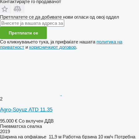
Контактирајте го продавачот
Претплатете се да добивате нови огласи од овој оддел
Претплати се
Со кликнувањето тука, ја прифаќате нашата
политика на
приватност
и
корисничкиот договор
.
2
Agro-Soyuz ATD 11.35
95.000 €
Со вклучен ДДВ
Пневматска сеалка
2019
Ширина на опфаќање
11,9 м
Работна брзина
10 км/ч
Потребна