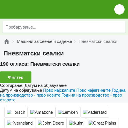
Машини за сеење и садење
Пневматски сеалки
Пневматски сеалки
190 огласа:
Пневматски сеалки
Филтер
Сортирање
:
Датум на објавување
Датум на објавување
Прво најскапите
Прво најевтините
Година
на производство - прво новите
Година на производство - прво
старите