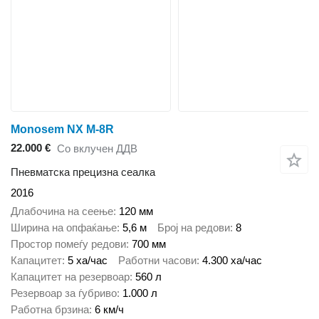
Monosem NX M-8R
22.000 €
Со вклучен ДДВ
Пневматска прецизна сеалка
2016
Длабочина на сеење
120 мм
Ширина на опфаќање
5,6 м
Број на редови
8
Простор помеѓу редови
700 мм
Капацитет
5 ха/час
Работни часови
4.300 ха/час
Капацитет на резервоар
560 л
Резервоар за ѓубриво
1.000 л
Работна брзина
6 км/ч