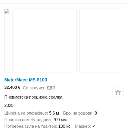
MaterMacc MS 8100
32.400 €
Со вклучен ДДВ
Пневматска прецизна сеалка
2025
Ширина на опфаќање
5,6 м
Број на редови
8
Простор помеѓу редови
700 мм
Потребна сила на трактор
100 кс
Маркер
✓