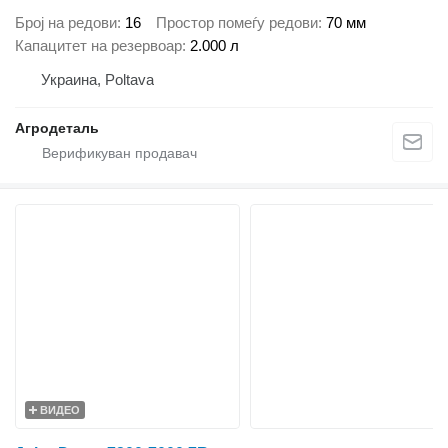
Број на редови
16
Простор помеѓу редови
70 мм
Капацитет на резервоар
2.000 л
Украина, Poltava
Агродеталь
ВИДЕО