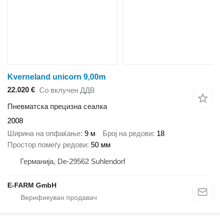
Kverneland unicorn 9,00m
22.020 €
Со вклучен ДДВ
Пневматска прецизна сеалка
2008
Ширина на опфаќање
9 м
Број на редови
18
Простор помеѓу редови
50 мм
Германија, De-29562 Suhlendorf
E-FARM GmbH