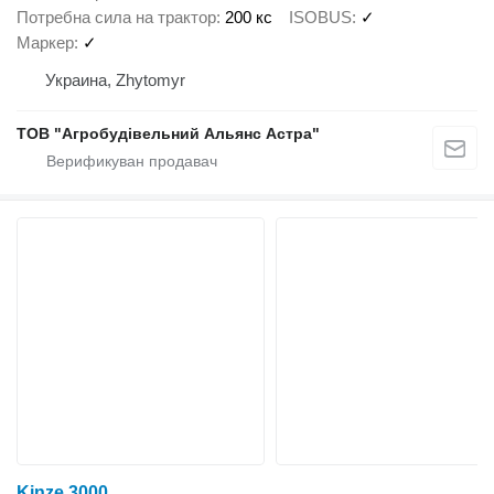
Потребна сила на трактор
200 кс
ISOBUS
✓
Маркер
✓
Украина, Zhytomyr
ТОВ "Агробудівельний Альянс Астра"
Kinze 3000