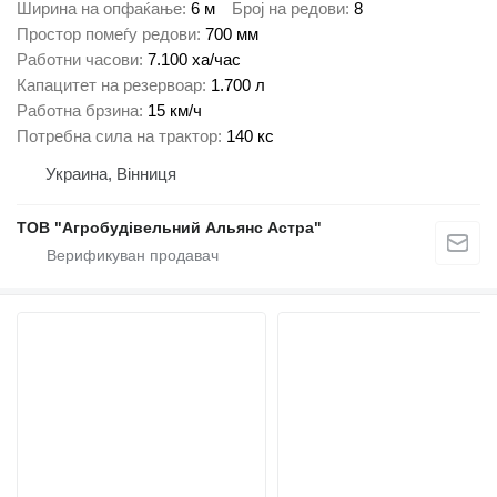
Ширина на опфаќање
6 м
Број на редови
8
Простор помеѓу редови
700 мм
Работни часови
7.100 ха/час
Капацитет на резервоар
1.700 л
Работна брзина
15 км/ч
Потребна сила на трактор
140 кс
Украина, Вінниця
ТОВ "Агробудівельний Альянс Астра"