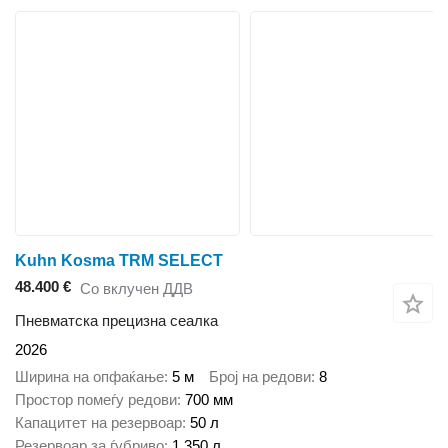
Kuhn Kosma TRM SELECT
48.400 €
Со вклучен ДДВ
Пневматска прецизна сеалка
2026
Ширина на опфаќање
5 м
Број на редови
8
Простор помеѓу редови
700 мм
Капацитет на резервоар
50 л
Резервоар за ѓубриво
1.350 л