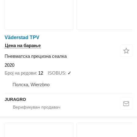
Väderstad TPV
Цена на барање
Пневматска прецизна сеалка
2020
Број на редови
12
ISOBUS
✓
Полска, Wierzbno
JURAGRO