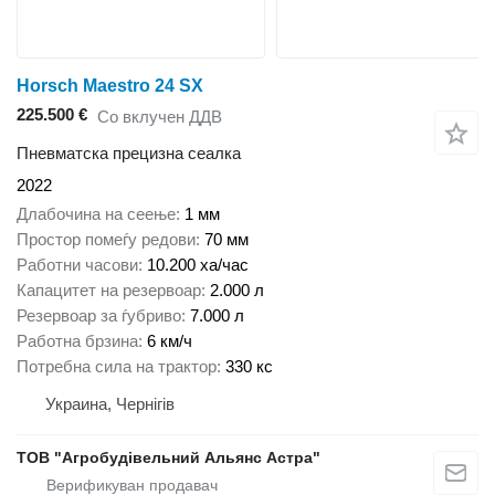
Horsch Maestro 24 SX
225.500 €
Со вклучен ДДВ
Пневматска прецизна сеалка
2022
Длабочина на сеење
1 мм
Простор помеѓу редови
70 мм
Работни часови
10.200 ха/час
Капацитет на резервоар
2.000 л
Резервоар за ѓубриво
7.000 л
Работна брзина
6 км/ч
Потребна сила на трактор
330 кс
Украина, Чернігів
ТОВ "Агробудівельний Альянс Астра"