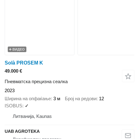
ВИДЕО
Solà PROSEM K
49.000 €
Пневматска прецизна сеалка
2023
Ширина на опфаќање
3 м
Број на редови
12
ISOBUS
✓
Литванија, Kaunas
UAB AGROTEKA