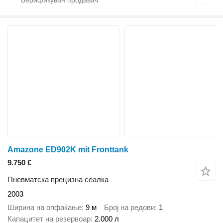
Amazone ED902K mit Fronttank
9.750 €
Пневматска прецизна сеалка
2003
Ширина на опфаќање
9 м
Број на редови
1
Капацитет на резервоар
2.000 л