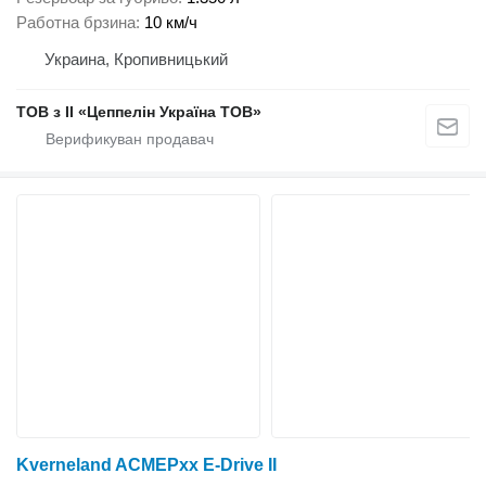
Работна брзина
10 км/ч
Украина, Кропивницький
ТОВ з ІІ «Цеппелін Україна ТОВ»
Kverneland ACMEPxx E-Drive II