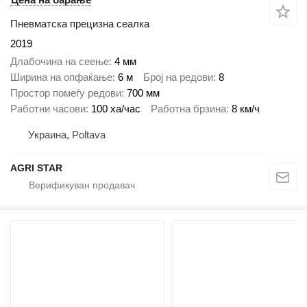
Пневматска прецизна сеалка
2019
Длабочина на сеење
4 мм
Ширина на опфаќање
6 м
Број на редови
8
Простор помеѓу редови
700 мм
Работни часови
100 ха/час
Работна брзина
8 км/ч
Украина, Poltava
AGRI STAR