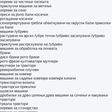
опреми за чистење патишта
приклучни машини за метење
опреми за сено
преси за роло бали
косачки
ротациони косачки
сенопревртувачи
гребли
обвиткувачи на округли бали
приколки
за бали
машини ѓубриво
растурачи на арско ѓубре
течни ѓубриво засилувачи
ѓубриво
засилувачи
приклучни распрскувачи на ѓубриво
машини за обработка на почвата
брани
диск брани
рото брани
рото фрези
култиватори
мулчери
мулчери за трактори
реверзибилни плугови
машини за компир
машини за садење компири
компири копачи
транспортни возила
тракторски приколки
шумски машини
дробилки за дрво
цепењи дрва
машини за сечење и пакување
трактори
тркала трактори
опрема за сточарство