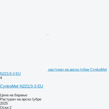
растурач на арско ѓубре CynkoMet
N221/3-3 EU
4
CynkoMet N221/3-3 EU
Цена на барање
Растурач на арско ѓубре
2025
Оски
2