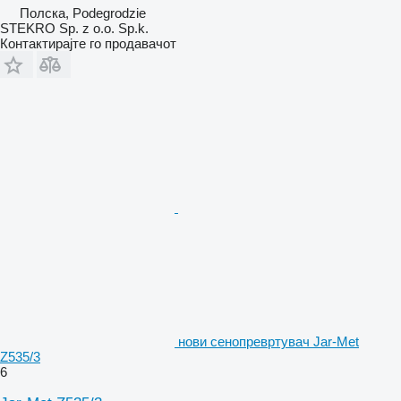
Полска, Podegrodzie
STEKRO Sp. z o.o. Sp.k.
Контактирајте го продавачот
нови сенопревртувач Jar-Met
Z535/3
6