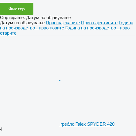
Филтер
Сортирање
:
Датум на објавување
Датум на објавување
Прво најскапите
Прво најевтините
Година
на производство - прво новите
Година на производство - прво
старите
гребло Talex SPYDER 420
4