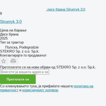
диск брана Strumyk 3,0
8
Strumyk 3,0
Цена на барање
Диск брана
2025
Тип
за трактор
Полска, Podegrodzie
STEKRO Sp. z o.o. Sp.k.
Контактирајте го продавачот
Претплатете се на нови објави од STEKRO Sp. z o.o. Sp.k.
Претплати се
Со кликнувањето тука, ја прифаќате нашата
политика на
приватност
и
корисничкиот договор
.