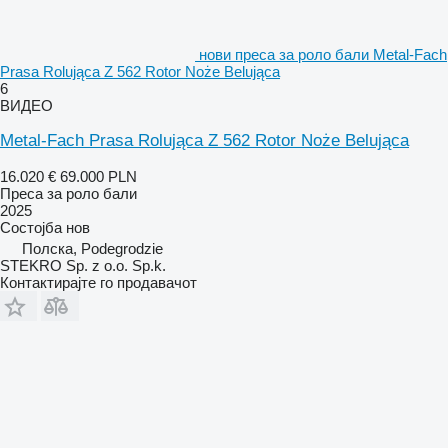
нови преса за роло бали Metal-Fach
Prasa Rolująca Z 562 Rotor Noże Belująca
6
ВИДЕО
Metal-Fach Prasa Rolująca Z 562 Rotor Noże Belująca
16.020 €
69.000 PLN
Преса за роло бали
2025
Состојба
нов
Полска, Podegrodzie
STEKRO Sp. z o.o. Sp.k.
Контактирајте го продавачот