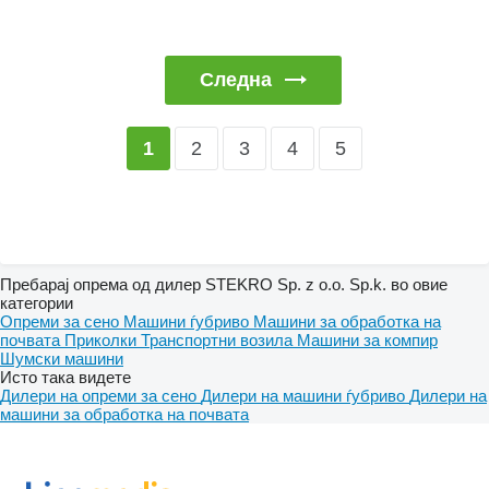
Следна
2
3
4
5
1
Пребарај опрема од дилер STEKRO Sp. z o.o. Sp.k. во овие
категории
Опреми за сено
Машини ѓубриво
Машини за обработка на
почвата
Приколки
Транспортни возила
Машини за компир
Шумски машини
Исто така видете
Дилери на опреми за сено
Дилери на машини ѓубриво
Дилери на
машини за обработка на почвата