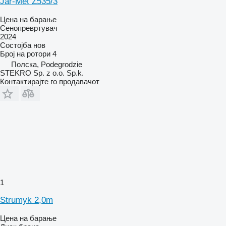
Jar-Met Z535/3
Цена на барање
Сенопревртувач
2024
Состојба
нов
Број на ротори
4
Полска, Podegrodzie
STEKRO Sp. z o.o. Sp.k.
Контактирајте го продавачот
1
Strumyk 2,0m
Цена на барање