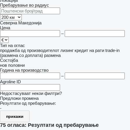
Локација
Пребарување во радиус
Северна Македонија
Цена
–
Тип на оглас
продажба
од производителот
лизинг
кредит
на рати
trade-in
(размена со доплата)
размена
Состојба
нов
половни
Година на производство
–
Agroline ID
Недостасуваат некои филтри?
Предложи промена
Резултати од пребарување:
-
прикажи
75 огласа:
Резултати од пребарување