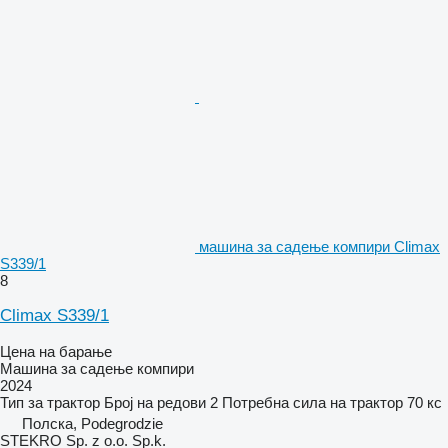
машина за садење компири Climax
S339/1
8
Climax S339/1
Цена на барање
Машина за садење компири
2024
Тип
за трактор
Број на редови
2
Потребна сила на трактор
70 кс
Полска, Podegrodzie
STEKRO Sp. z o.o. Sp.k.