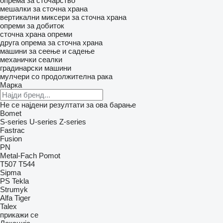
опрема за сточарство
мешалки за сточна храна
вертикални миксери за сточна храна
опреми за добиток
сточна храна опреми
друга опрема за сточна храна
машини за сеење и садење
механички сеалки
градинарски машини
мулчери со продолжителна рака
Марка
Не се најдени резултати за ова барање
Bomet
S-series
U-series
Z-series
Fastrac
Fusion
PN
Metal-Fach
Pomot
T507
T544
Sipma
PS
Tekla
Strumyk
Alfa
Tiger
Talex
прикажи се