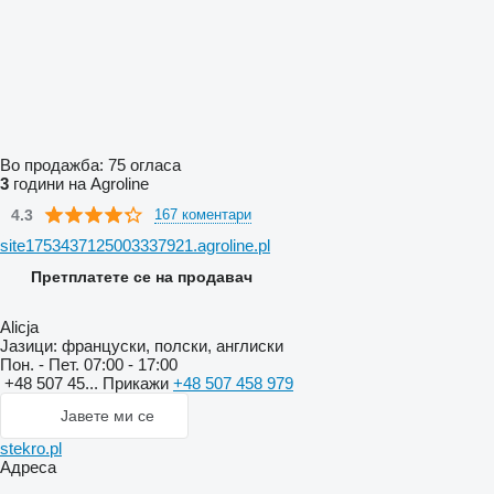
Во продажба:
75 огласа
3
години на Agroline
4.3
167 коментари
site1753437125003337921.agroline.pl
Претплатете се на продавач
Alicja
Јазици:
француски, полски, англиски
Пон. - Пет.
07:00 - 17:00
+48 507 45...
Прикажи
+48 507 458 979
Јавете ми се
stekro.pl
Адреса