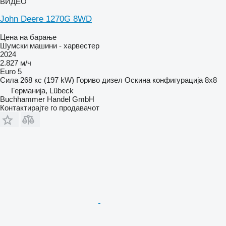
ВИДЕО
John Deere 1270G 8WD
Цена на барање
Шумски машини - харвестер
2024
2.827 м/ч
Euro 5
Сила
268 кс (197 kW)
Гориво
дизел
Оскина конфигурација
8x8
Германија, Lübeck
Buchhammer Handel GmbH
Контактирајте го продавачот