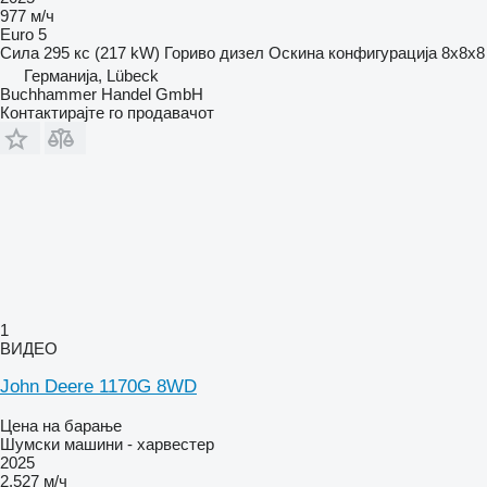
977 м/ч
Euro 5
Сила
295 кс (217 kW)
Гориво
дизел
Оскина конфигурација
8x8x8
Германија, Lübeck
Buchhammer Handel GmbH
Контактирајте го продавачот
1
ВИДЕО
John Deere 1170G 8WD
Цена на барање
Шумски машини - харвестер
2025
2.527 м/ч