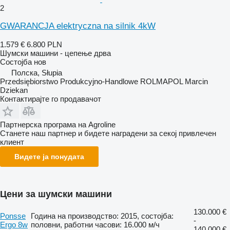
2
GWARANCJA elektryczna na silnik 4kW
1.579 €
6.800 PLN
Шумски машини - цепење дрва
Состојба
нов
Полска, Słupia
Przedsiębiorstwo Produkcyjno-Handlowe ROLMAPOL Marcin
Dziekan
Контактирајте го продавачот
Партнерска програма на Agroline
Станете наш партнер и бидете наградени за секој привлечен
клиент
Видете ја понудата
Цени за шумски машини
130.000 €
Ponsse
Година на производство: 2015, состојба:
-
Ergo 8w
половни, работни часови: 16.000 м/ч
140.000 €