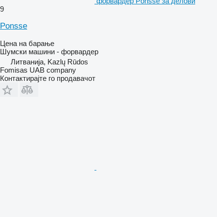
форвардер Ponsse за делови
9
Ponsse
Цена на барање
Шумски машини - форвардер
Литванија, Kazlų Rūdos
Fomisas UAB company
Контактирајте го продавачот