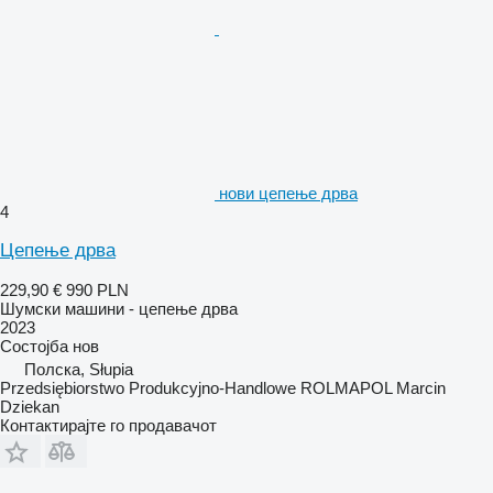
нови цепење дрва
4
Цепење дрва
229,90 €
990 PLN
Шумски машини - цепење дрва
2023
Состојба
нов
Полска, Słupia
Przedsiębiorstwo Produkcyjno-Handlowe ROLMAPOL Marcin
Dziekan
Контактирајте го продавачот