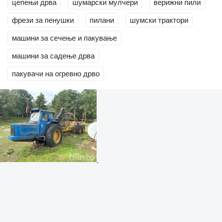
цепењи дрва
шумарски мулчери
верижни пили
фрези за пенушки
пилани
шумски трактори
машини за сечење и пакување
машини за садење дрва
пакувачи на огревно дрво