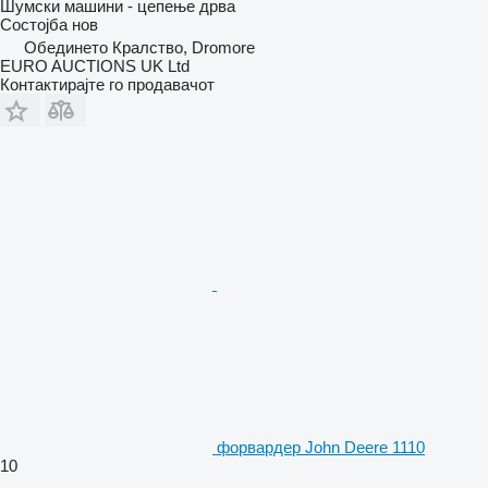
Шумски машини - цепење дрва
Состојба
нов
Обединето Кралство, Dromore
EURO AUCTIONS UK Ltd
Контактирајте го продавачот
форвардер John Deere 1110
10