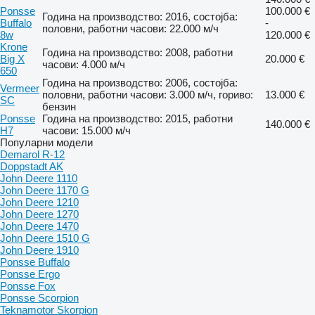
Ponsse
100.000 €
Година на производство: 2016, состојба:
Buffalo
-
половни, работни часови: 22.000 м/ч
8w
120.000 €
Krone
Година на производство: 2008, работни
Big X
20.000 €
часови: 4.000 м/ч
650
Година на производство: 2006, состојба:
Vermeer
половни, работни часови: 3.000 м/ч, гориво:
13.000 €
SC
бензин
Ponsse
Година на производство: 2015, работни
140.000 €
H7
часови: 15.000 м/ч
Популарни модели
Demarol R-12
Doppstadt AK
John Deere 1110
John Deere 1170 G
John Deere 1210
John Deere 1270
John Deere 1470
John Deere 1510 G
John Deere 1910
Ponsse Buffalo
Ponsse Ergo
Ponsse Fox
Ponsse Scorpion
Teknamotor Skorpion