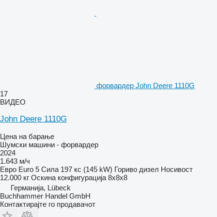
форвардер John Deere 1110G
17
ВИДЕО
John Deere 1110G
Цена на барање
Шумски машини - форвардер
2024
1.643 м/ч
Евро
Euro 5
Сила
197 кс (145 kW)
Гориво
дизел
Носивост
12.000 кг
Оскина конфигурација
8x8x8
Германија, Lübeck
Buchhammer Handel GmbH
Контактирајте го продавачот