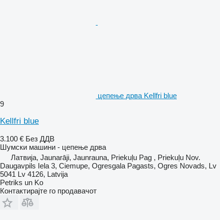
цепење дрва Kellfri blue
9
Kellfri blue
3.100 €
Без ДДВ
Шумски машини - цепење дрва
Латвија, Jaunarāji, Jaunrauna, Priekuļu Pag , Priekuļu Nov.
Daugavpils Iela 3, Ciemupe, Ogresgala Pagasts, Ogres Novads, Lv
5041 Lv 4126, Latvija
Petriks un Ko
Контактирајте го продавачот