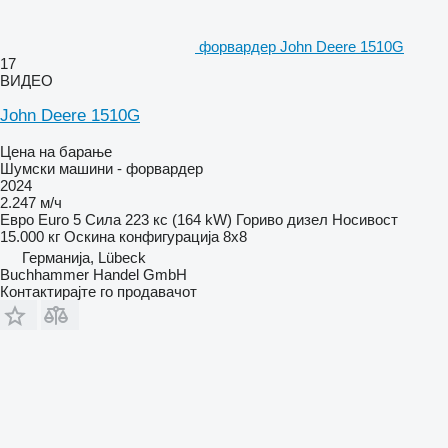
форвардер John Deere 1510G
17
ВИДЕО
John Deere 1510G
Цена на барање
Шумски машини - форвардер
2024
2.247 м/ч
Евро
Euro 5
Сила
223 кс (164 kW)
Гориво
дизел
Носивост
15.000 кг
Оскина конфигурација
8x8
Германија, Lübeck
Buchhammer Handel GmbH
Контактирајте го продавачот