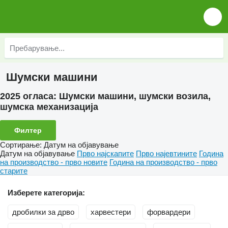
Шумски машини
2025 огласа:
Шумски машини, шумски возила,
шумска механизација
Филтер
Сортирање
:
Датум на објавување
Датум на објавување
Прво најскапите
Прво најевтините
Година
на производство - прво новите
Година на производство - прво
старите
Изберете категорија:
дробилки за дрво
харвестери
форвардери