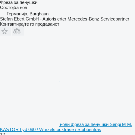
Фреза за пенушки
Состојба
нов
Германија, Burghaun
Stefan Ebert GmbH - Autorisierter Mercedes-Benz Servicepartner
Контактирајте го продавачот
нови фреза за пенушки Seppi M M.
KASTOR hyd 090 / Wurzelstockfräse / Stubbenfräs
12