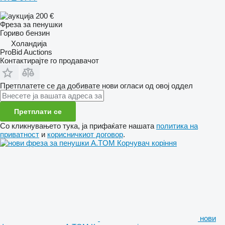
200 €
Фреза за пенушки
Гориво
бензин
Холандија
ProBid Auctions
Контактирајте го продавачот
Претплатете се да добивате нови огласи од овој оддел
Претплати се
Со кликнувањето тука, ја прифаќате нашата
политика на
приватност
и
корисничкиот договор
.
нови