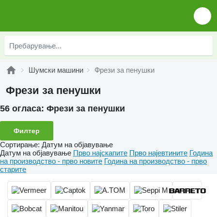
Шумски машини
Фрези за пенушки
Фрези за пенушки
56 огласа:
Фрези за пенушки
Филтер
Сортирање
:
Датум на објавување
Датум на објавување
Прво најскапите
Прво најевтините
Година
на производство - прво новите
Година на производство - прво
старите