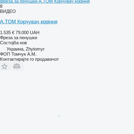
фреза за пенушки A.TOM Корчувач коріння
8
ВИДЕО
A.TOM Корчувач коріння
1.535 €
79.000 UAH
Фреза за пенушки
Состојба
нов
Украина, Zhytomyr
ФОП Томчук А.М.
Контактирајте го продавачот