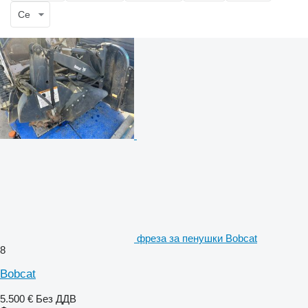
Се
фреза за пенушки Bobcat
8
Bobcat
5.500 €
Без ДДВ