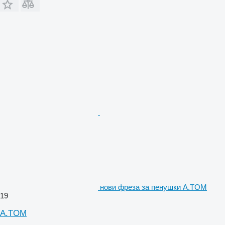
нови фреза за пенушки A.TOM
19
A.TOM