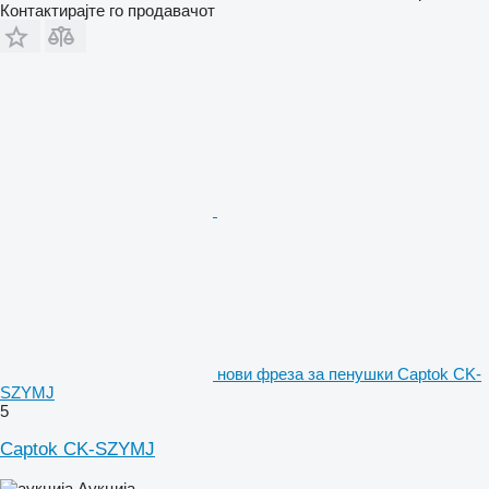
Контактирајте го продавачот
нови фреза за пенушки Captok CK-
SZYMJ
5
Captok CK-SZYMJ
Аукција