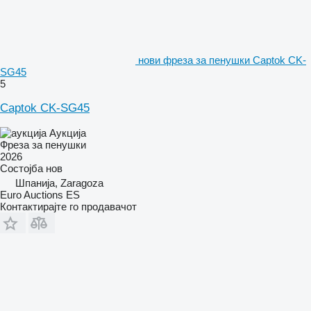
нови фреза за пенушки Captok CK-
SG45
5
Captok CK-SG45
Аукција
Фреза за пенушки
2026
Состојба
нов
Шпанија, Zaragoza
Euro Auctions ES
Контактирајте го продавачот