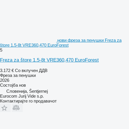
нови фреза за пенушки Freza za
štore 1.5-8t VRE360,470 EuroForest
5
Freza za štore 1.5-8t VRE360,470 EuroForest
3.172 €
Со вклучен ДДВ
Фреза за пенушки
2026
Состојба
нов
Словенија, Šentjernej
Eurocom Jurij Vide s.p.
Контактирајте го продавачот