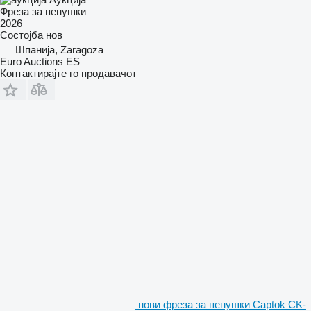
Фреза за пенушки
2026
Состојба
нов
Шпанија, Zaragoza
Euro Auctions ES
Контактирајте го продавачот
нови фреза за пенушки Captok CK-