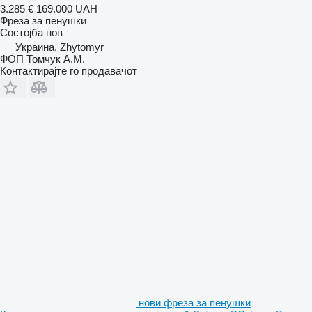
3.285 €
169.000 UAH
Фреза за пенушки
Состојба
нов
Украина, Zhytomyr
ФОП Томчук А.М.
Контактирајте го продавачот
нови фреза за пенушки