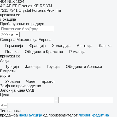
404
NLX 1024
AC
AF
EF
F-series
KE
RS
YM
7211
7341
Crystal
Forterra
Proxima
прикажи се
Локација
Пребарување во радиус
Северна Македонија
Европа
Германија
Франција
Холандија
Австрија
Данска
Полска
Обединето Кралство
Романија
прикажи се
Азија
Турција
Јапонија
Грузија
Обединети Арапски
Емирати
други
Украина
Чиле
Бразил
Земја на производство
Јапонија
Кина
САД
Цена
–
Тип на оглас
продажба
наем
аукција
од производителот
лизинг
кредит
на