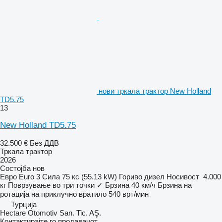
нови тркала трактор New Holland
TD5.75
13
New Holland TD5.75
32.500 €
Без ДДВ
Тркала трактор
2026
Состојба
нов
Евро
Euro 3
Сила
75 кс (55.13 kW)
Гориво
дизел
Носивост
4.000
кг
Поврзување во три точки
✓
Брзина
40 км/ч
Брзина на
ротација на приклучно вратило
540 врт/мин
Турција
Hectare Otomotiv San. Tic. AŞ.
Контактирајте го продавачот