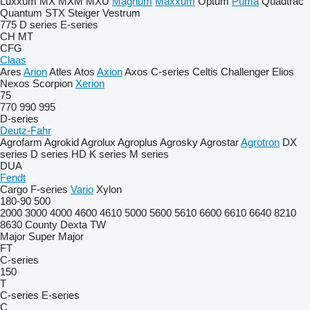
Luxxum
MX
MXM
MXU
Magnum
Maxxum
Optum
Puma
Quadtrac
Quantum
STX
Steiger
Vestrum
775
D series
E-series
CH
MT
CFG
Claas
Ares
Arion
Atles
Atos
Axion
Axos
C-series
Celtis
Challenger
Elios
Nexos
Scorpion
Xerion
75
770
990
995
D-series
Deutz-Fahr
Agrofarm
Agrokid
Agrolux
Agroplus
Agrosky
Agrostar
Agrotron
DX
series
D series
HD
K series
M series
DUA
Fendt
Cargo
F-series
Vario
Xylon
180-90
500
2000
3000
4000
4600
4610
5000
5600
5610
6600
6610
6640
8210
8630
County
Dexta
TW
Major
Super Major
FT
C-series
150
T
C-series
E-series
C