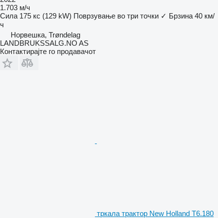
1.703 м/ч
Сила
175 кс (129 kW)
Поврзување во три точки
✓
Брзина
40 км/
ч
Норвешка, Trøndelag
LANDBRUKSSALG.NO AS
Контактирајте го продавачот
тркала трактор New Holland T6.180