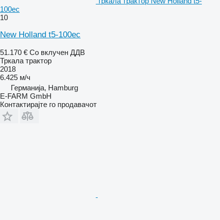
тркала трактор New Holland t5-
100ec
10
New Holland t5-100ec
51.170 €
Со вклучен ДДВ
Тркала трактор
2018
6.425 м/ч
Германија, Hamburg
E-FARM GmbH
Контактирајте го продавачот