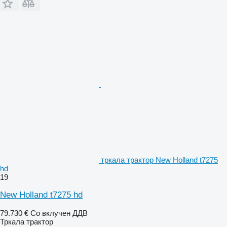
тркала трактор New Holland t7275
hd
19
New Holland t7275 hd
79.730 €
Со вклучен ДДВ
Тркала трактор