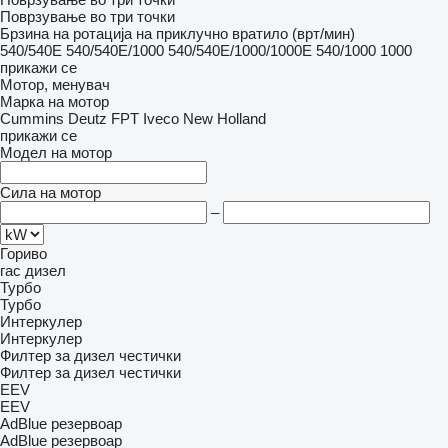
Поврзување во три точки
Брзина на ротација на приклучно вратило (врт/мин)
540/540E
540/540E/1000
540/540E/1000/1000E
540/1000
1000
прикажи се
Мотор, менувач
Марка на мотор
Cummins
Deutz
FPT
Iveco
New Holland
прикажи се
Модел на мотор
Сила на мотор
–
Гориво
гас
дизел
Турбо
Турбо
Интеркулер
Интеркулер
Филтер за дизел честички
Филтер за дизел честички
EEV
EEV
AdBlue резервоар
AdBlue резервоар