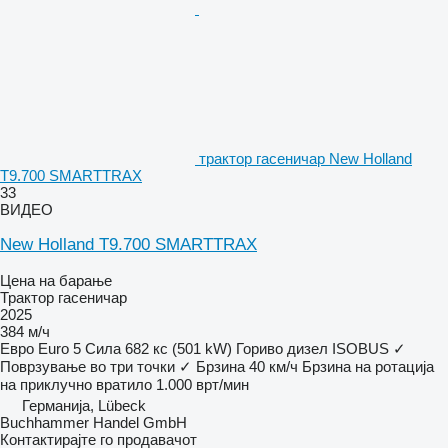
трактор гасеничар New Holland
T9.700 SMARTTRAX
33
ВИДЕО
New Holland T9.700 SMARTTRAX
Цена на барање
Трактор гасеничар
2025
384 м/ч
Евро
Euro 5
Сила
682 кс (501 kW)
Гориво
дизел
ISOBUS
✓
Поврзување во три точки
✓
Брзина
40 км/ч
Брзина на ротација
на приклучно вратило
1.000 врт/мин
Германија, Lübeck
Buchhammer Handel GmbH
Контактирајте го продавачот