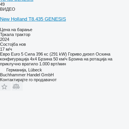
49
ВИДЕО
New Holland T8.435 GENESIS
Цена на барање
Тркала трактор
2024
Состојба
нов
17 м/ч
Евро
Euro 5
Сила
396 кс (291 kW)
Гориво
дизел
Оскина
конфигурација
4x4
Брзина
50 км/ч
Брзина на ротација на
приклучно вратило
1.000 врт/мин
Германија, Lübeck
Buchhammer Handel GmbH
Контактирајте го продавачот