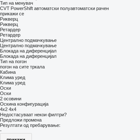
Тип на менувач
CVT
PowerShift
автоматски
полуавтоматски
рачен
прикажи се
Рикверц
Рикверц
Ретардер
Ретардер
Централно подмачкување
Централно подмачкување
Блокада на диференцијал
Блокада на диференцијал
Тип на погон
погон на сите тркала
Кабина
Клима уред
Клима уред
Оски
Оски
2 осовини
Оскина конфигурација
4x2
4x4
Недостасуваат некои филтри?
Предложи промена
Резултати од пребарување:
-
прикажи