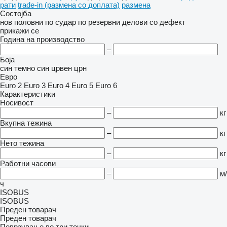
рати
trade-in (размена со доплата)
размена
Состојба
нов
половни
по судар
по резервни делови
со дефект
прикажи се
Година на производство
–
Боја
син
темно син
црвен
црн
Евро
Euro 2
Euro 3
Euro 4
Euro 5
Euro 6
Карактеристики
Носивост
–
кг
Вкупна тежина
–
кг
Нето тежина
–
кг
Работни часови
–
м/
ч
ISOBUS
ISOBUS
Преден товарач
Преден товарач
Поврзување во три точки