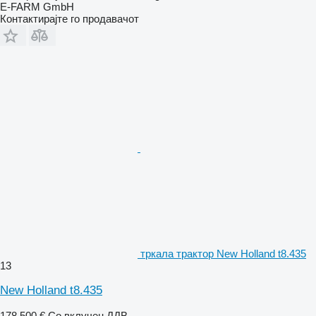
E-FARM GmbH
Контактирајте го продавачот
тркала трактор New Holland t8.435
13
New Holland t8.435
178.500 €
Со вклучен ДДВ