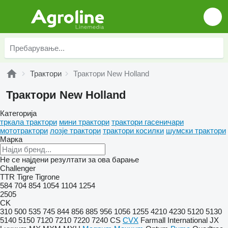
Трактори
Трактори New Holland
Трактори New Holland
Категорија
тркала трактори
мини трактори
трактори гасеничари
мототрактори
лозје трактори
трактори косилки
шумски трактори
Марка
Не се најдени резултати за ова барање
Challenger
TTR
Tigre
Tigrone
584
704
854
1054
1104
1254
2505
CK
310
500
535
745
844
856
885
956
1056
1255
4210
4230
5120
5130
5140
5150
7120
7210
7220
7240
CS
CVX
Farmall
International
JX