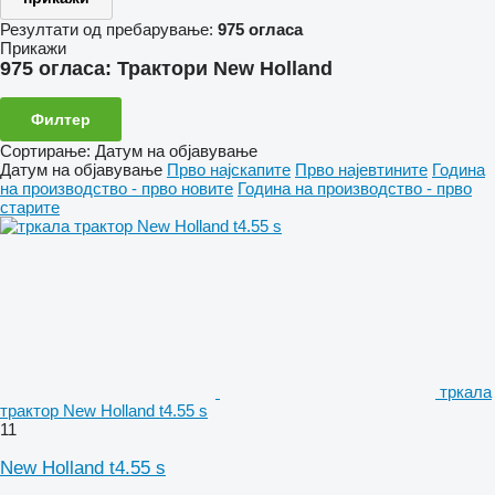
Резултати од пребарување:
975 огласа
Прикажи
975 огласа:
Трактори New Holland
Филтер
Сортирање
:
Датум на објавување
Датум на објавување
Прво најскапите
Прво најевтините
Година
на производство - прво новите
Година на производство - прво
старите
тркала
трактор New Holland t4.55 s
11
New Holland t4.55 s