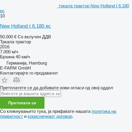
тркала трактор New Holland t 6.180
ec
10
New Holland t 6.180 ec
50.000 €
Со вклучен ДДВ
Тркала трактор
2016
7.000 м/ч
Брзина
40 км/ч
Германија, Hamburg
E-FARM GmbH
Контактирајте го продавачот
Претплатете се да добивате нови огласи од овој оддел
Претплати се
Со кликнувањето тука, ја прифаќате нашата
политика на
приватност
и
корисничкиот договор
.