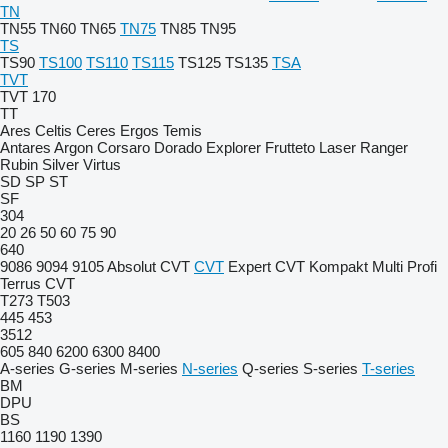
TN
TN55
TN60
TN65
TN75
TN85
TN95
TS
TS90
TS100
TS110
TS115
TS125
TS135
TSA
TVT
TVT 170
TT
Ares
Celtis
Ceres
Ergos
Temis
Antares
Argon
Corsaro
Dorado
Explorer
Frutteto
Laser
Ranger
Rubin
Silver
Virtus
SD
SP
ST
SF
304
20
26
50
60
75
90
640
9086
9094
9105
Absolut CVT
CVT
Expert CVT
Kompakt
Multi
Profi
Terrus CVT
T273
T503
445
453
3512
605
840
6200
6300
8400
A-series
G-series
M-series
N-series
Q-series
S-series
T-series
BM
DPU
BS
1160
1190
1390