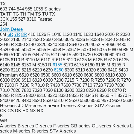
TX
633
744
844
955
1055
S-series
TA
TF
TG
TH
TM
TS
TU
TX
3CX
155
527
8310
Fastrac
254
John Deere
6M
6R
7R
8R
410
1026 R
1040
1120
1140
1630
1640
2026 R
2030
2032
2130
2140
2520
2650
2850
3025
3036 E
3038 E
3040
3045 R
3046 R
3050
3140
3320
3340
3350
3640
3720
4052 R
4066
4430
4520
4650
5050 E
5055 E
5058 E
5067 E
5070 M
5075
5080
5085 M
5090
5100
5105 GN
5115
5210
5615
5620
5720
5820
6090
6100
6105
6110 B
6110 M
6110 R
6115
6120
6125 M
6125 R
6130
6135
6140
6145
6150 M
6150 R
6155
6170
6175
6190
6195 M
6195 R
6200
6210
6215
6220
6230
6250
6300
6310
6320
6330
6410
6430
Premium
6510
6520
6530
6600
6610
6620
6630
6800
6810
6820
6830
6900
6910
6920
6930
7200
7215 R
7230 R
7250
7260 R
7270
R
7280 R
7290 R
7310 R
7430
7600
7700
7710
7720
7730
7800
7810
7820
7830
7920
7930
8100
8200
8220
8230
8260 R
8270 R
8285 R
8295
8300
8310
8320
8330
8335 R
8345 R
8360 RT
8370 R
8400
8420
8430
8520
8530
9510 R
9520
9530
9560
9570
9620
9630
H-series
JD
M-series
StarFire
T-series
X-series
XUV
Z-series
CK
CS
DK
EX
NX
RX
K
WB
A-series
B-series
D-series
F-series
GB-series
GL-series
K-series
L-
series
M-series
R-series
STV
X-series