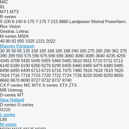
MIC
81
MT1
MT3
R-series
5-100
6-140
6-175
7-175
7-215
8880
Landpower
Mistral
Powerfarm
Rex
Vision
Geotrac
Lintrac
M-series
M504
40
80
82
892
1025
1221
2022
Massey Ferguson
30
35
50
65
135
158
165
168
185
188
240
265
275
285
290
362
375
390
399
550
575
590
675
690
698
3060
3080
3085
3640
4235
4255
4345
4708
5435
5445
5455
5460
5465
5610
5611
5710
5711
5713
6140
6180
6190
6260
6270
6290
6455
6460
6465
6475
6480
6485
6490
6495
6499
6713
6715
6716
7475
7480
7616
7618
7619
7620
7624
7716
7718
7719
7720
7722
7724
7726
8220
8240
8250
8650
8660
8670
8690
8727
8732
8737
8740
CX
F-series
MC
MTX
X-series
XTX
ZTX
MB
Unimog
D-series
MT
New Holland
D-series
G-series
G210
L-series
L85
M-series