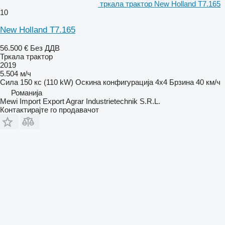
тркала трактор New Holland T7.165
10
New Holland T7.165
56.500 €
Без ДДВ
Тркала трактор
2019
5.504 м/ч
Сила
150 кс (110 kW)
Оскина конфигурација
4x4
Брзина
40 км/ч
Романија
Mewi Import Export Agrar Industrietechnik S.R.L.
Контактирајте го продавачот