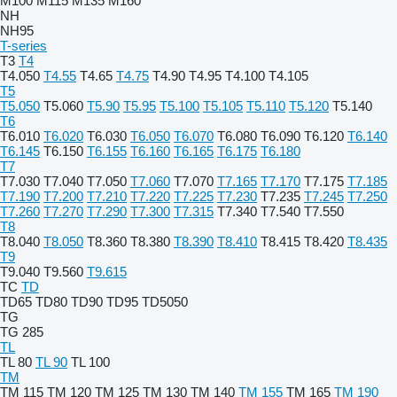
M100
M115
M135
M160
NH
NH95
T-series
T3
T4
T4.050
T4.55
T4.65
T4.75
T4.90
T4.95
T4.100
T4.105
T5
T5.050
T5.060
T5.90
T5.95
T5.100
T5.105
T5.110
T5.120
T5.140
T6
T6.010
T6.020
T6.030
T6.050
T6.070
T6.080
T6.090
T6.120
T6.140
T6.145
T6.150
T6.155
T6.160
T6.165
T6.175
T6.180
T7
T7.030
T7.040
T7.050
T7.060
T7.070
T7.165
T7.170
T7.175
T7.185
T7.190
T7.200
T7.210
T7.220
T7.225
T7.230
T7.235
T7.245
T7.250
T7.260
T7.270
T7.290
T7.300
T7.315
T7.340
T7.540
T7.550
T8
T8.040
T8.050
T8.360
T8.380
T8.390
T8.410
T8.415
T8.420
T8.435
T9
T9.040
T9.560
T9.615
TC
TD
TD65
TD80
TD90
TD95
TD5050
TG
TG 285
TL
TL 80
TL 90
TL 100
TM
TM 115
TM 120
TM 125
TM 130
TM 140
TM 155
TM 165
TM 190