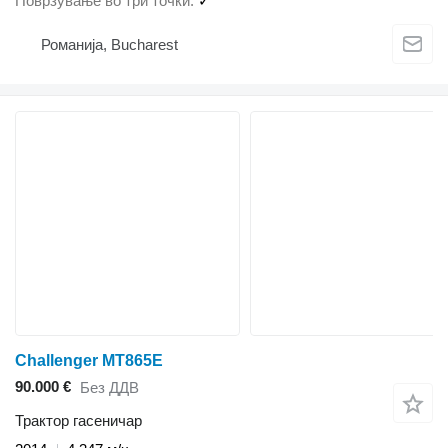
Поврзување во три точки
✓
Романија, Bucharest
Challenger MT865E
90.000 €
Без ДДВ
Трактор гасеничар