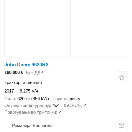
John Deere 9620RX
160.000 €
Без ДДВ
Трактор гасеничар
2017
9.275 м/ч
Сила
620 кс (456 kW)
Гориво
дизел
Оскина конфигурација
4x4
ISOBUS
✓
Поврзување во три точки
✓
Романија, Bucharest