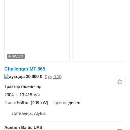
ВИДЕО
Challenger MT 865
30.000 €
Без ДДВ
Трактор гасеничар
2004
13.419 м/ч
Сила
556 кс (409 kW)
Гориво
дизел
Литванија, Alytus
Auction Baltic UAB