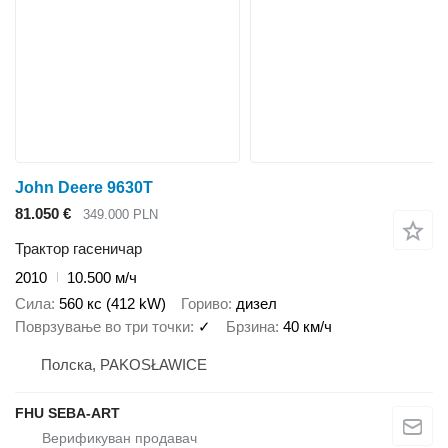
John Deere 9630T
81.050 €
349.000 PLN
Трактор гасеничар
2010
10.500 м/ч
Сила
560 кс (412 kW)
Гориво
дизел
Поврзување во три точки
✓
Брзина
40 км/ч
Полска, PAKOSŁAWICE
FHU SEBA-ART