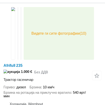
Afrifull 235
1.000 €
Без ДДВ
Трактор гасеничар
Гориво
дизел
Брзина
10 км/ч
Брзина на ротација на приклучно вратило
540 врт/
мин
Холандија, Wernhout