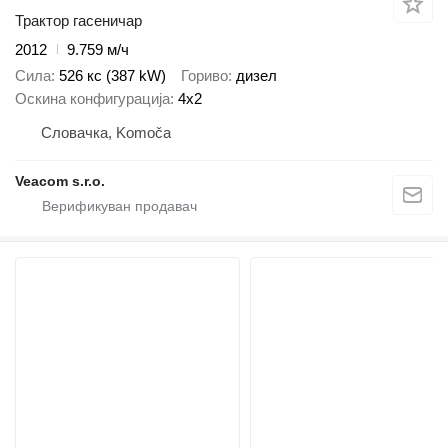
Трактор гасеничар
2012
9.759 м/ч
Сила
526 кс (387 kW)
Гориво
дизел
Оскина конфигурација
4x2
Словачка, Komoča
Veacom s.r.o.