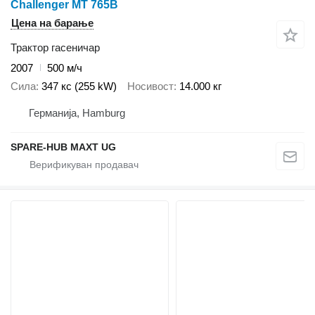
Challenger MT 765B
Цена на барање
Трактор гасеничар
2007
500 м/ч
Сила
347 кс (255 kW)
Носивост
14.000 кг
Германија, Hamburg
SPARE-HUB MAXT UG