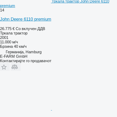
тркала трактор John Deere 6110
premium
14
John Deere 6110 premium
26.775 €
Со вклучен ДДВ
Тркала трактор
2001
11.000 м/ч
Брзина
40 км/ч
Германија, Hamburg
E-FARM GmbH
Контактирајте го продавачот