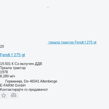
тркала трактор Fendt f 275 gt
20
Fendt f 275 gt
19.501 €
Со вклучен ДДВ
Тркала трактор
1978
8.280 м/ч
Германија, De-48341 Altenberge
E-FARM GmbH
Контактирајте го продавачот