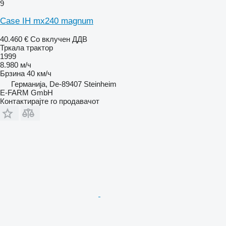
9
Case IH mx240 magnum
40.460 €
Со вклучен ДДВ
Тркала трактор
1999
8.980 м/ч
Брзина
40 км/ч
Германија, De-89407 Steinheim
E-FARM GmbH
Контактирајте го продавачот