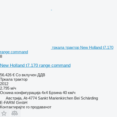
тркала трактор New Holland t7.170
range command
8
New Holland t7.170 range command
56.426 €
Со вклучен ДДВ
Тркала трактор
2012
2.795 м/ч
Оскина конфигурација
4x4
Брзина
40 км/ч
Австрија, At-4774 Sankt Marienkirchen Bei Schärding
E-FARM GmbH
Контактирајте го продавачот