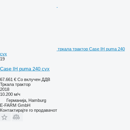
тркала трактор Case IH puma 240
cvx
19
Case IH puma 240 cvx
67.661 €
Со вклучен ДДВ
Тркала трактор
2018
10.200 м/ч
Германија, Hamburg
E-FARM GmbH
Контактирајте го продавачот