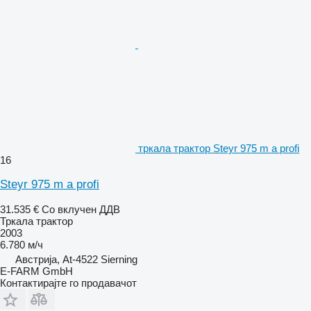
тркала трактор Steyr 975 m a profi
16
Steyr 975 m a profi
31.535 €
Со вклучен ДДВ
Тркала трактор
2003
6.780 м/ч
Австрија, At-4522 Sierning
E-FARM GmbH
Контактирајте го продавачот