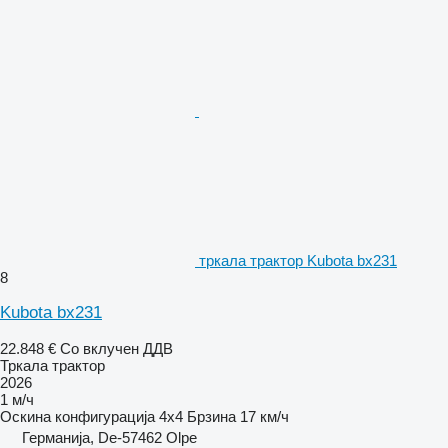
тркала трактор Kubota bx231
8
Kubota bx231
22.848 €
Со вклучен ДДВ
Тркала трактор
2026
1 м/ч
Оскина конфигурација
4x4
Брзина
17 км/ч
Германија, De-57462 Olpe