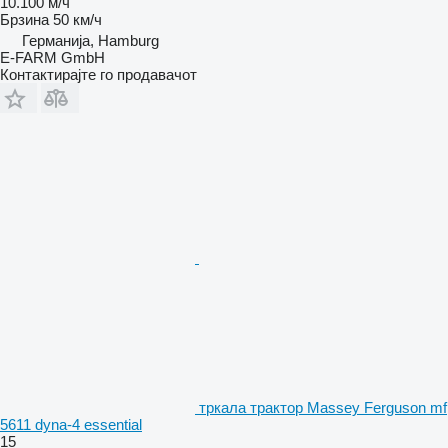
10.100 м/ч
Брзина
50 км/ч
Германија, Hamburg
E-FARM GmbH
Контактирајте го продавачот
тркала трактор Massey Ferguson mf
5611 dyna-4 essential
15