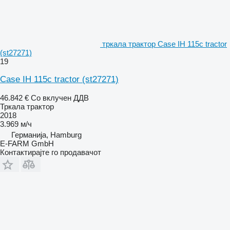
тркала трактор Case IH 115c tractor
(st27271)
19
Case IH 115c tractor (st27271)
46.842 €
Со вклучен ДДВ
Тркала трактор
2018
3.969 м/ч
Германија, Hamburg
E-FARM GmbH
Контактирајте го продавачот