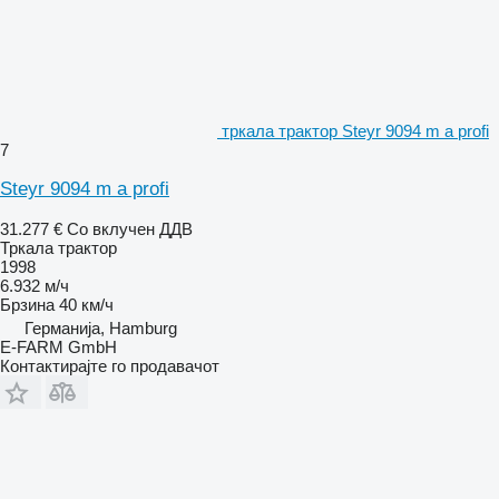
тркала трактор Steyr 9094 m a profi
7
Steyr 9094 m a profi
31.277 €
Со вклучен ДДВ
Тркала трактор
1998
6.932 м/ч
Брзина
40 км/ч
Германија, Hamburg
E-FARM GmbH
Контактирајте го продавачот