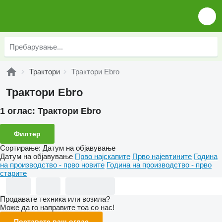
Трактори
Трактори Ebro
Трактори Ebro
1 оглас:
Трактори Ebro
Филтер
Сортирање
:
Датум на објавување
Датум на објавување
Прво најскапите
Прво најевтините
Година
на производство - прво новите
Година на производство - прво
старите
Продавате техника или возила?
Може да го направите тоа со нас!
Поставете ваш оглас