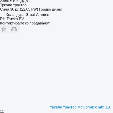
2.950 €
Без ДДВ
Тркала трактор
Сила
30 кс (22.05 kW)
Гориво
дизел
Холандија, Groot-Ammers
RH Trucks BV
Контактирајте го продавачот
тркала трактор McCormick mtx 120
11