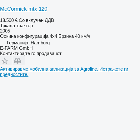
McCormick mtx 120
18.500 €
Со вклучен ДДВ
Тркала трактор
2005
Оскина конфигурација
4x4
Брзина
40 км/ч
Германија, Hamburg
E-FARM GmbH
Контактирајте го продавачот
Активиравме мобилна апликација за Agroline. Истражете ги
предностите.