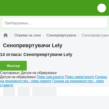
Опреми за сено
Сенопревртувачи
Сенопревртувач
Сенопревртувачи Lely
14 огласа:
Сенопревртувачи Lely
Филтер
Сортирање
:
Датум на објавување
Датум на објавување
Прво најскапите
Прво најевтините
Година
на производство - прво новите
Година на производство - прво
старите