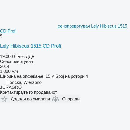
сенопревртувач Lely Hibiscus 1515
CD Profi
9
Lely Hibiscus 1515 CD Profi
19.000 €
Без ДДВ
Сенопревртувач
2014
1.000 м/ч
Ширина на опфаќање
15 м
Број на ротори
4
Полска, Wierzbno
JURAGRO
Контактирајте го продавачот
Додади во омилени
Спореди