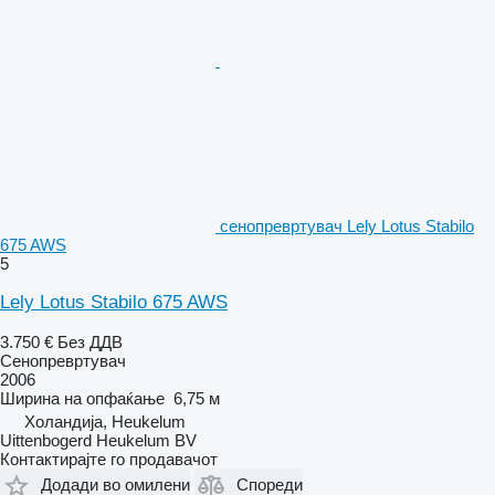
сенопревртувач Lely Lotus Stabilo
675 AWS
5
Lely Lotus Stabilo 675 AWS
3.750 €
Без ДДВ
Сенопревртувач
2006
Ширина на опфаќање
6,75 м
Холандија, Heukelum
Uittenbogerd Heukelum BV
Контактирајте го продавачот
Додади во омилени
Спореди