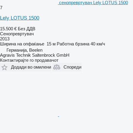
сенопревртувач Lely LOTUS 1500
7
Lely LOTUS 1500
15.500 €
Без ДДВ
Сенопревртувач
2013
Ширина на опфаќање
15 м
Работна брзина
40 км/ч
Германија, Beelen
Agravis Technik Saltenbrock GmbH
Контактирајте го продавачот
Додади во омилени
Спореди