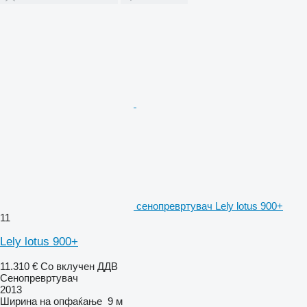
сенопревртувач Lely lotus 900+
11
Lely lotus 900+
11.310 €
Со вклучен ДДВ
Сенопревртувач
2013
Ширина на опфаќање
9 м