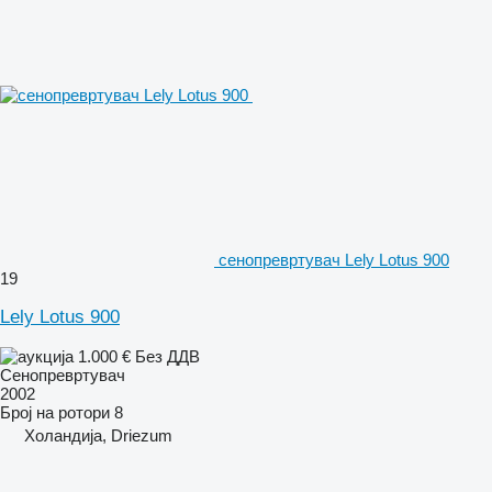
сенопревртувач Lely Lotus 900
19
Lely Lotus 900
1.000 €
Без ДДВ
Сенопревртувач
2002
Број на ротори
8
Холандија, Driezum