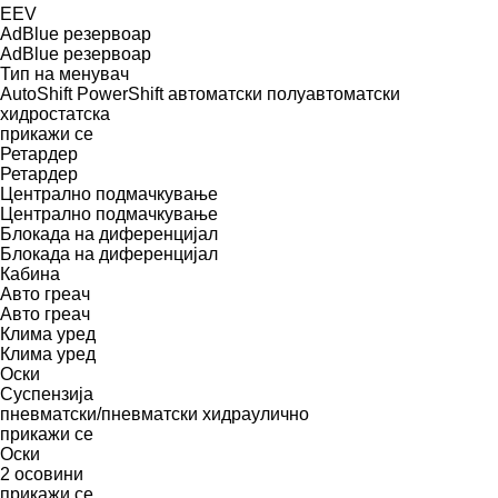
EEV
AdBlue резервоар
AdBlue резервоар
Тип на менувач
AutoShift
PowerShift
автоматски
полуавтоматски
хидростатска
прикажи се
Ретардер
Ретардер
Централно подмачкување
Централно подмачкување
Блокада на диференцијал
Блокада на диференцијал
Кабина
Авто греач
Авто греач
Клима уред
Клима уред
Оски
Суспензија
пневматски/пневматски
хидраулично
прикажи се
Оски
2 осовини
прикажи се