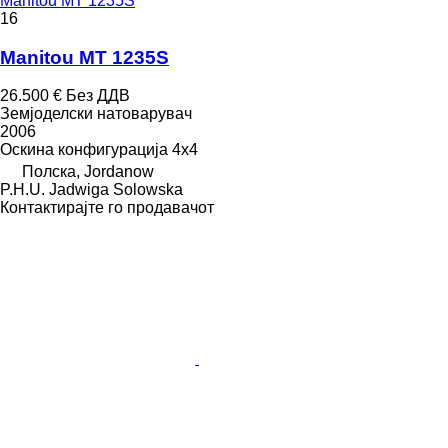
Manitou MT 1235S
16
Manitou MT 1235S
26.500 €
Без ДДВ
Земјоделски натоварувач
2006
Оскина конфигурација
4x4
Полска, Jordanow
P.H.U. Jadwiga Solowska
Контактирајте го продавачот