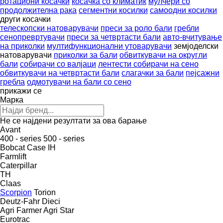
ротациони косачки
косачка со климатик
мулчери со
продолжителна рака
сегментни косилки
самоодни косилки
други косачки
телескопски натоварувачи
преси за роло бали
гребли
сенопревртувачи
преси за четвртасти бали
авто-вчитување
на приколки
мултифункционални утоварувачи
земјоделски
натоварувачи
приколки за бали
обвиткувачи на округли
бали
собирачи со валјаци
лентести собирачи на сено
обвиткувачи на четвртасти бали
слагачки за бали
пејсажни
гребла
одмотувачи на бали со сено
прикажи се
Марка
Не се најдени резултати за ова барање
Avant
400 - series
500 - series
Bobcat
Case IH
Farmlift
Caterpillar
TH
Claas
Scorpion
Torion
Deutz-Fahr
Dieci
Agri Farmer
Agri Star
Eurotrac