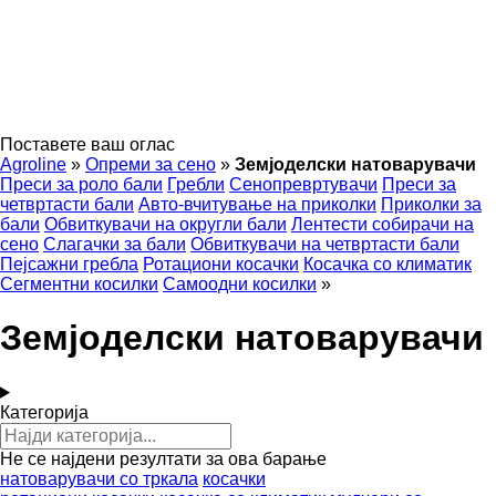
Поставете ваш оглас
Agroline
»
Опреми за сено
»
Земјоделски натоварувачи
Преси за роло бали
Гребли
Сенопревртувачи
Преси за
четвртасти бали
Авто-вчитување на приколки
Приколки за
бали
Обвиткувачи на округли бали
Лентести собирачи на
сено
Слагачки за бали
Обвиткувачи на четвртасти бали
Пејсажни гребла
Ротациони косачки
Косачка со климатик
Сегментни косилки
Самоодни косилки
»
Земјоделски натоварувачи
Категорија
Не се најдени резултати за ова барање
натоварувачи со тркала
косачки