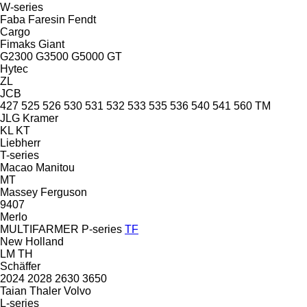
W-series
Faba
Faresin
Fendt
Cargo
Fimaks
Giant
G2300
G3500
G5000
GT
Hytec
ZL
JCB
427
525
526
530
531
532
533
535
536
540
541
560
TM
JLG
Kramer
KL
KT
Liebherr
T-series
Macao
Manitou
MT
Massey Ferguson
9407
Merlo
MULTIFARMER
P-series
TF
New Holland
LM
TH
Schäffer
2024
2028
2630
3650
Taian
Thaler
Volvo
L-series