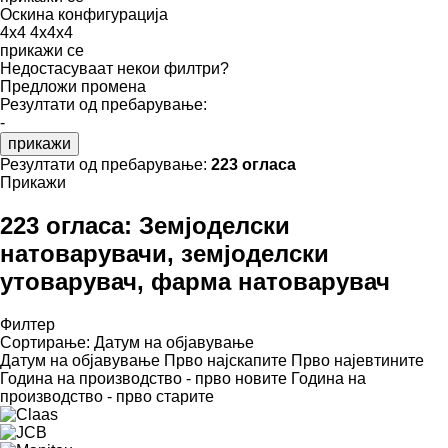
Оскина конфигурација
4x4
4x4x4
прикажи се
Недостасуваат некои филтри?
Предложи промена
Резултати од пребарување:
-
прикажи
Резултати од пребарување:
223 огласа
Прикажи
223 огласа:
Земјоделски
натоварувачи, земјоделски
утоварувач, фарма натоварувач
Филтер
Сортирање
:
Датум на објавување
Датум на објавување
Прво најскапите
Прво најевтините
Година на производство - прво новите
Година на
производство - прво старите