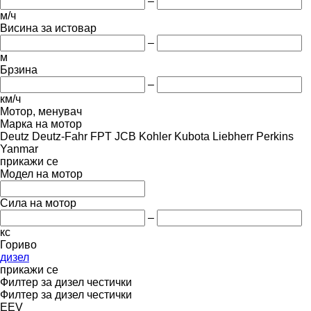
–
м/ч
Висина за истовар
–
м
Брзина
–
км/ч
Мотор, менувач
Марка на мотор
Deutz
Deutz-Fahr
FPT
JCB
Kohler
Kubota
Liebherr
Perkins
Yanmar
прикажи се
Модел на мотор
Сила на мотор
–
кс
Гориво
дизел
прикажи се
Филтер за дизел честички
Филтер за дизел честички
EEV