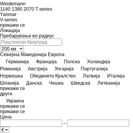
Weidemann
1140
1380
2070
T-series
Yanmar
V-series
прикажи се
Локација
Пребарување во радиус
Северна Македонија
Европа
Германија
Франција
Полска
Холандија
Романија
Австрија
Унгарија
Португалија
Норвешка
Обединето Кралство
Латвија
Италија
Шпанија
Данска
Чешка
Шведска
Литванија
прикажи се
други
Украина
прикажи се
прикажи се
Цена
–