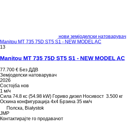
нови земјоделски натоварувач
Manitou MT 735 75D ST5 S1 - NEW MODEL AC
13
Manitou MT 735 75D ST5 S1 - NEW MODEL AC
77.700 €
Без ДДВ
Земјоделски натоварувач
2026
Состојба
нов
1 м/ч
Сила
74.8 кс (54.98 kW)
Гориво
дизел
Носивост
3.500 кг
Оскина конфигурација
4x4
Брзина
35 км/ч
Полска, Białystok
JMP
Контактирајте го продавачот