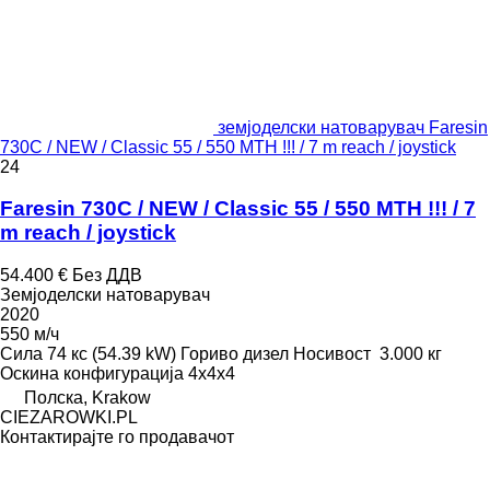
земјоделски натоварувач Faresin
730C / NEW / Classic 55 / 550 MTH !!! / 7 m reach / joystick
24
Faresin 730C / NEW / Classic 55 / 550 MTH !!! / 7
m reach / joystick
54.400 €
Без ДДВ
Земјоделски натоварувач
2020
550 м/ч
Сила
74 кс (54.39 kW)
Гориво
дизел
Носивост
3.000 кг
Оскина конфигурација
4x4x4
Полска, Krakow
CIEZAROWKI.PL
Контактирајте го продавачот