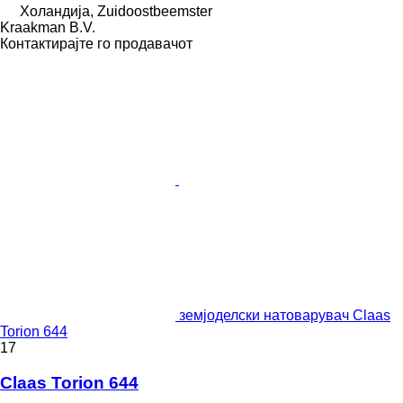
Холандија, Zuidoostbeemster
Kraakman B.V.
Контактирајте го продавачот
земјоделски натоварувач Claas
Torion 644
17
Claas Torion 644