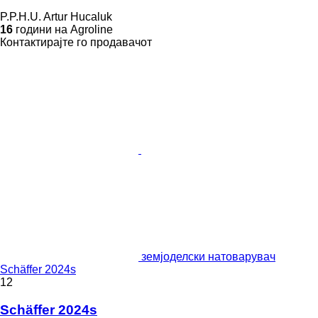
P.P.H.U. Artur Hucaluk
16
години на Agroline
Контактирајте го продавачот
земјоделски натоварувач
Schäffer 2024s
12
Schäffer 2024s