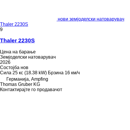
нови земјоделски натоварувач
Thaler 2230S
9
Thaler 2230S
Цена на барање
Земјоделски натоварувач
2026
Состојба
нов
Сила
25 кс (18.38 kW)
Брзина
16 км/ч
Германија, Ampfing
Thomas Gruber KG
Контактирајте го продавачот