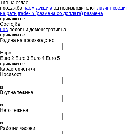
Тип на оглас
продажба
наем
аукција
од производителот
лизинг
кредит
на рати
trade-in (размена со доплата)
размена
прикажи се
Состојба
нов
половни
демонстративна
прикажи се
Година на производство
–
Евро
Euro 2
Euro 3
Euro 4
Euro 5
прикажи се
Карактеристики
Носивост
–
кг
Вкупна тежина
–
кг
Нето тежина
–
кг
Работни часови