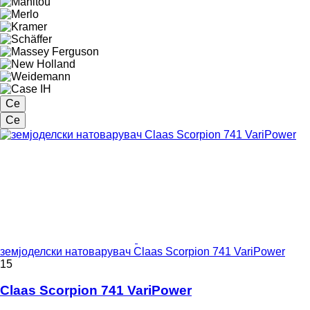
Се
Се
земјоделски натоварувач Claas Scorpion 741 VariPower
15
Claas Scorpion 741 VariPower