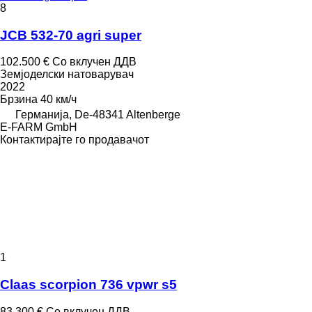
8
JCB 532-70 agri super
102.500 €
Со вклучен ДДВ
Земјоделски натоварувач
2022
Брзина
40 км/ч
Германија, De-48341 Altenberge
E-FARM GmbH
Контактирајте го продавачот
1
Claas scorpion 736 vpwr s5
83.300 €
Со вклучен ДДВ