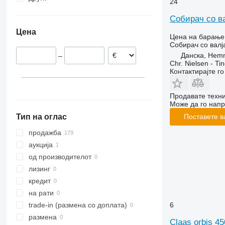
24
Полска
Украина
Собирач со в
Холандија
Цена
Австрија
Цена на барање
Собирач со валј
Данска
Данска, Hem
–
Франција
Chr. Nielsen - T
Унгарија
Контактирајте г
Романија
прикажи се
Продавате техни
Може да го напр
Тип на оглас
Поставете в
продажба
аукција
од производителот
лизинг
кредит
на рати
6
trade-in (размена со доплата)
размена
Claas orbis 45