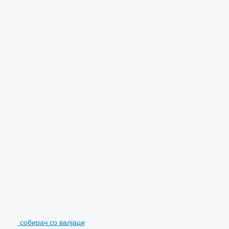
собирач со валјаци