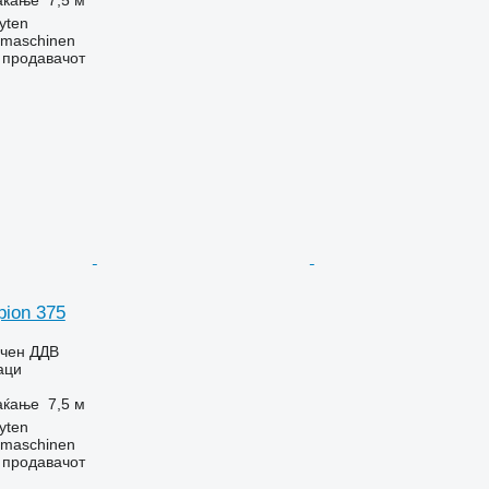
yten
dmaschinen
о продавачот
ion 375
учен ДДВ
аци
аќање
7,5 м
yten
dmaschinen
о продавачот