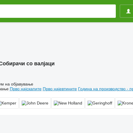
Собирачи со валјаци
ум на објавување
вање
Прво најскапите
Прво најевтините
Година на производство - п