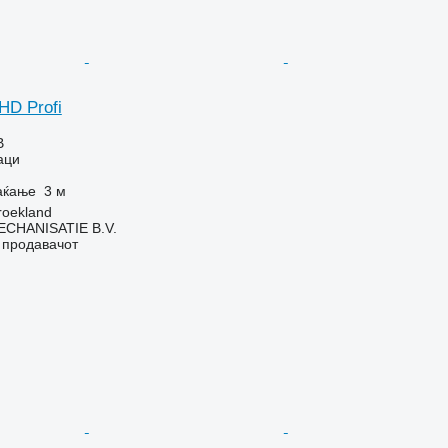
HD Profi
В
аци
аќање
3 м
roekland
HANISATIE B.V.
о продавачот