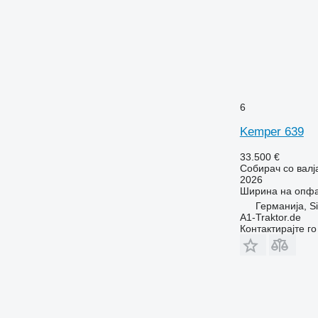
6
Kemper 639
33.500 €
Собирач со валј
2026
Ширина на опф
Германија, Si
A1-Traktor.de
Контактирајте г