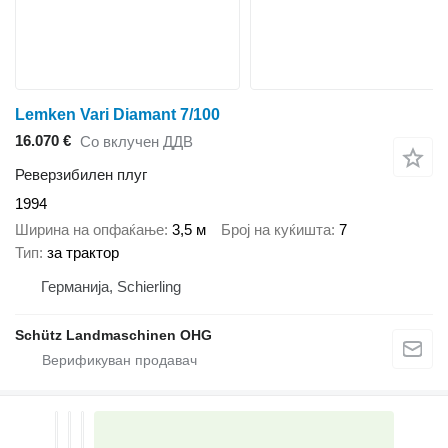
Lemken Vari Diamant 7/100
16.070 €
Со вклучен ДДВ
Реверзибилен плуг
1994
Ширина на опфаќање
3,5 м
Број на куќишта
7
Тип
за трактор
Германија, Schierling
Schütz Landmaschinen OHG