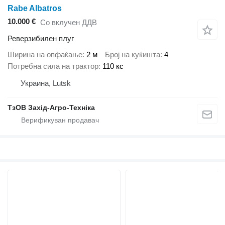
Rabe Albatros
10.000 €
Со вклучен ДДВ
Реверзибилен плуг
Ширина на опфаќање
2 м
Број на куќишта
4
Потребна сила на трактор
110 кс
Украина, Lutsk
ТзОВ Захід-Агро-Техніка