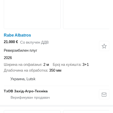
Rabe Albatros
21.000 €
Со вклучен ДДВ
Реверзибилен плуг
2026
Ширина на опфаќање
2 м
Број на куќишта
3+1
Длабочина на обработка
350 мм
Украина, Lutsk
ТзОВ Захід-Агро-Техніка