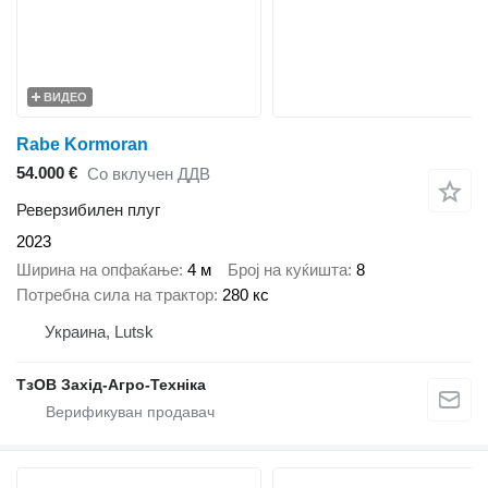
ВИДЕО
Rabe Kormoran
54.000 €
Со вклучен ДДВ
Реверзибилен плуг
2023
Ширина на опфаќање
4 м
Број на куќишта
8
Потребна сила на трактор
280 кс
Украина, Lutsk
ТзОВ Захід-Агро-Техніка