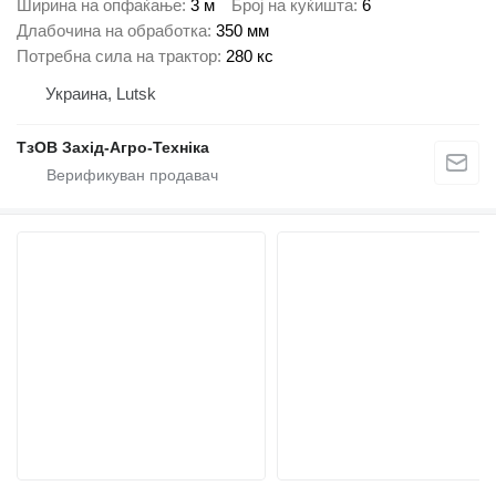
Ширина на опфаќање
3 м
Број на куќишта
6
Длабочина на обработка
350 мм
Потребна сила на трактор
280 кс
Украина, Lutsk
ТзОВ Захід-Агро-Техніка