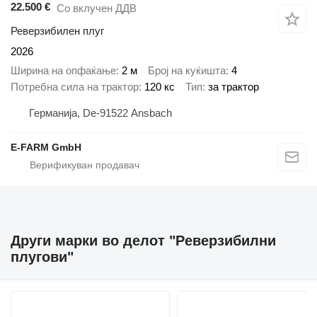
22.500 €
Со вклучен ДДВ
Реверзибилен плуг
2026
Ширина на опфаќање
2 м
Број на куќишта
4
Потребна сила на трактор
120 кс
Тип
за трактор
Германија, De-91522 Ansbach
E-FARM GmbH
Други марки во делот "Реверзибилни
плугови"