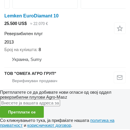
Lemken EuroDiamant 10
25.500 US$
≈ 22.070 €
Реверзибилен плуг
2013
Број на куќишта
8
Украина, Sumy
ТОВ "ОМЕГА АГРО ГРУП"
Претплатете се да добивате нови огласи од овој оддел
реверзибилни плугови
Agro-Masz
Претплати се
Со кликнувањето тука, ја прифаќате нашата
политика на
приватност
и
корисничкиот договор
.