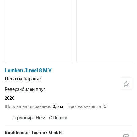
Lemken Juwel 8 M V
Цена на барање
Реверзибилен плуг
2026
Ширина на опфаќање
0,5 м
Број на куќишта
5
Германија, Hess. Oldendorf
Buchheister Technik GmbH