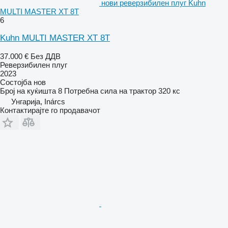
нови реверзибилен плуг Kuhn
MULTI MASTER XT 8T
6
Kuhn MULTI MASTER XT 8T
37.000 €
Без ДДВ
Реверзибилен плуг
2023
Состојба
нов
Број на куќишта
8
Потребна сила на трактор
320 кс
Унгарија, Inárcs
Контактирајте го продавачот