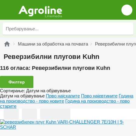
Машини за обработка на почвата
Реверзибилни плуг
Реверзибилни плугови Kuhn
116 огласа:
Реверзибилни плугови Kuhn
Филтер
Сортирање
:
Датум на објавување
Датум на објавување
Прво најскапите
Прво најевтините
Година
на производство - прво новите
Година на производство - прво
старите