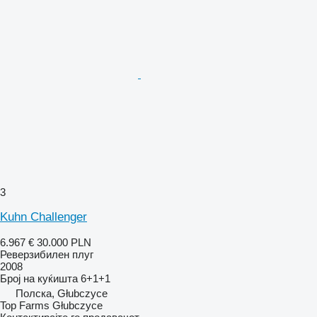
3
Kuhn Challenger
6.967 €
30.000 PLN
Реверзибилен плуг
2008
Број на куќишта
6+1+1
Полска, Głubczyce
Top Farms Głubczyce