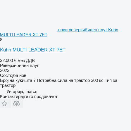
нови реверзибилен плуг Kuhn
MULTI LEADER XT 7ET
8
Kuhn MULTI LEADER XT 7ET
32.000 €
Без ДДВ
Реверзибилен плуг
2023
Состојба
нов
Број на куќишта
7
Потребна сила на трактор
300 кс
Тип
за
трактор
Унгарија, Inárcs
Контактирајте го продавачот