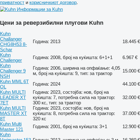
приватност
и
корисничкиот договор
.
Информации за Kuhn
Цени за реверзибилни плугови Kuhn
Kuhn
Challanger
Година: 2013
18.445 €
CHG8H53 8-
Schar
Kuhn
Година: 2008, број на куќишта: 6+1+1
6.967 €
Challenger
Kuhn
Година: 2006, ширина на опфаќање: 4,05
Challenger 9
15.000 €
м, број на куќишта: 9, тип: за трактор
NSH
Kuhn MML 6T
Година: 2024
44.100 €
OL
Kuhn MULTI
Година: 2023, состојба: нов, број на
LEADER XT
куќишта: 7, потребна сила на трактор:
32.000 €
7ET
300 кс, тип: за трактор
Kuhn MULTI
Година: 2023, состојба: нов, број на
MASTER XT
куќишта: 8, потребна сила на трактор:
37.000 €
8T
320 кс
Kuhn Multi
Година: 2001, број на куќишта: 3+1
12.900 €
Master 121
Kuhn
Varimaster 153
Година: 2013, ширина на опфаќање: 3 м
16.360 €