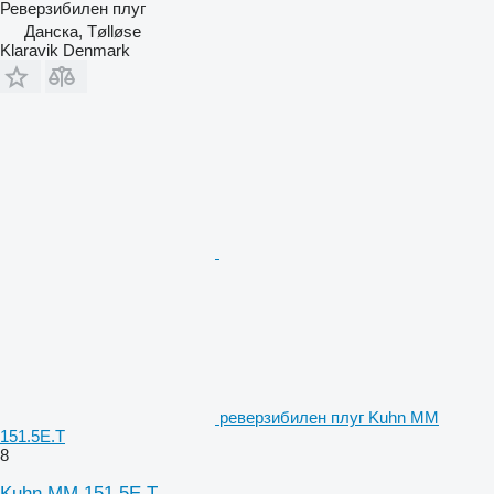
Реверзибилен плуг
Данска, Tølløse
Klaravik Denmark
реверзибилен плуг Kuhn MM
151.5E.T
8
Kuhn MM 151.5E.T