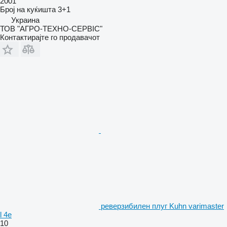
2001
Број на куќишта
3+1
Украина
ТОВ "АГРО-ТЕХНО-СЕРВІС"
Контактирајте го продавачот
реверзибилен плуг Kuhn varimaster
l 4e
10