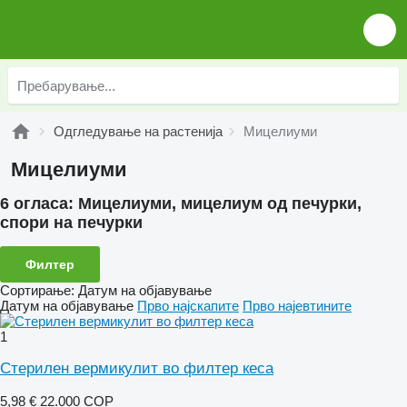
Одгледување на растенија
Мицелиуми
Мицелиуми
6 огласа:
Мицелиуми, мицелиум од печурки,
спори на печурки
Филтер
Сортирање
:
Датум на објавување
Датум на објавување
Прво најскапите
Прво најевтините
1
Стерилен вермикулит во филтер кеса
5,98 €
22.000 COP