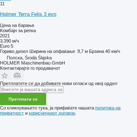
11
Holmer Terra Felis 3 evo
Цена на барање
Комбајн за репка
2021
3.390 м/ч
Euro 5
Гориво
дизел
Ширина на опфаќање
9,7 м
Брзина
40 км/ч
Полска, Środa Śląska
HOLMER Maschinenbau GmbH
Контактирајте го продавачот
Претплатете се да добивате нови огласи од овој оддел
Претплати се
Со кликнувањето тука, ја прифаќате нашата
политика на
приватност
и
корисничкиот договор
.