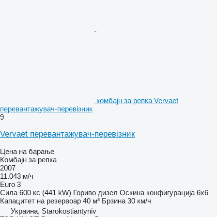
комбајн за репка Vervaet
перевантажувач-перевізник
9
Vervaet перевантажувач-перевізник
Цена на барање
Комбајн за репка
2007
11.043 м/ч
Euro 3
Сила
600 кс (441 kW)
Гориво
дизел
Оскина конфигурација
6x6
Капацитет на резервоар
40 м³
Брзина
30 км/ч
Украина, Starokostiantyniv