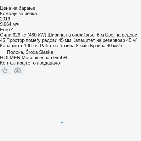
Цена на барање
Комбајн за репка
2018
9.864 м/ч
Euro 4
Сила
626 кс (460 kW)
Ширина на опфаќање
6 м
Број на редови
45
Простор помеѓу редови
45 мм
Капацитет на резервоар
45 м³
Капацитет
100 т/ч
Работна брзина
8 км/ч
Брзина
40 км/ч
Полска, Środa Śląska
HOLMER Maschinenbau GmbH
Контактирајте го продавачот