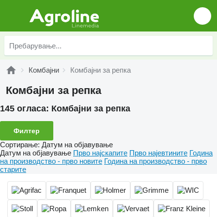
Комбајни
Комбајни за репка
Комбајни за репка
145 огласа:
Комбајни за репка
Филтер
Сортирање
:
Датум на објавување
Датум на објавување
Прво најскапите
Прво најевтините
Година
на производство - прво новите
Година на производство - прво
старите