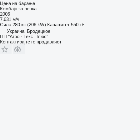
Цена на барање
Комбајн за репка
2006
7.631 м/ч
Сила
280 кс (206 kW)
Капацитет
550 т/ч
Украина, Бродецкое
ПП "Агро - Текс Плюс"
Контактирајте го продавачот