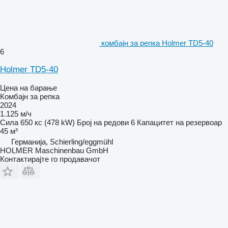
комбајн за репка Holmer TD5-40
6
Holmer TD5-40
Цена на барање
Комбајн за репка
2024
1.125 м/ч
Сила
650 кс (478 kW)
Број на редови
6
Капацитет на резервоар
45 м³
Германија, Schierling/eggmühl
HOLMER Maschinenbau GmbH
Контактирајте го продавачот