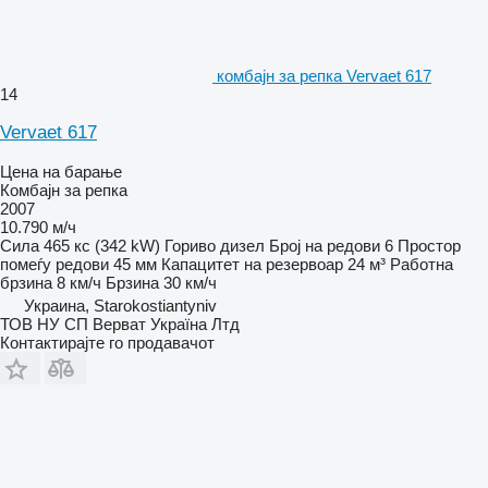
комбајн за репка Vervaet 617
14
Vervaet 617
Цена на барање
Комбајн за репка
2007
10.790 м/ч
Сила
465 кс (342 kW)
Гориво
дизел
Број на редови
6
Простор
помеѓу редови
45 мм
Капацитет на резервоар
24 м³
Работна
брзина
8 км/ч
Брзина
30 км/ч
Украина, Starokostiantyniv
ТОВ НУ СП Верват Україна Лтд
Контактирајте го продавачот