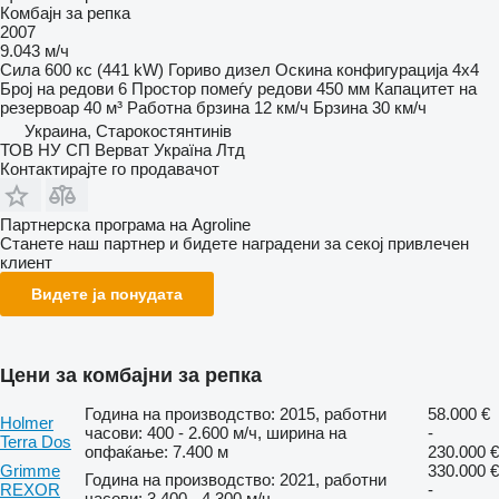
Комбајн за репка
2007
9.043 м/ч
Сила
600 кс (441 kW)
Гориво
дизел
Оскина конфигурација
4x4
Број на редови
6
Простор помеѓу редови
450 мм
Капацитет на
резервоар
40 м³
Работна брзина
12 км/ч
Брзина
30 км/ч
Украина, Старокостянтинів
ТОВ НУ СП Верват Україна Лтд
Контактирајте го продавачот
Партнерска програма на Agroline
Станете наш партнер и бидете наградени за секој привлечен
клиент
Видете ја понудата
Цени за комбајни за репка
Година на производство: 2015, работни
58.000 €
Holmer
часови: 400 - 2.600 м/ч, ширина на
-
Terra Dos
опфаќање: 7.400 м
230.000 €
Grimme
330.000 €
Година на производство: 2021, работни
REXOR
-
часови: 3.400 - 4.300 м/ч