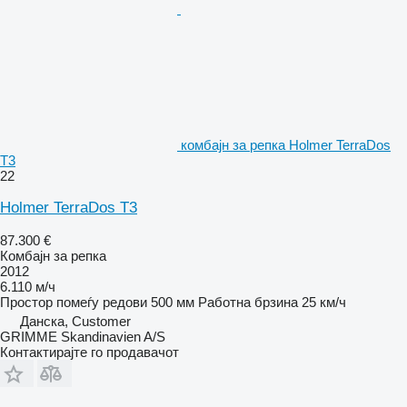
комбајн за репка Holmer TerraDos
T3
22
Holmer TerraDos T3
87.300 €
Комбајн за репка
2012
6.110 м/ч
Простор помеѓу редови
500 мм
Работна брзина
25 км/ч
Данска, Customer
GRIMME Skandinavien A/S
Контактирајте го продавачот