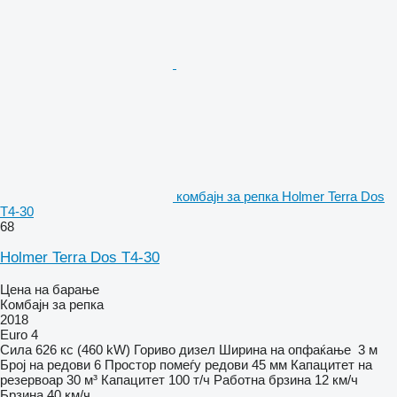
комбајн за репка Holmer Terra Dos
T4-30
68
Holmer Terra Dos T4-30
Цена на барање
Комбајн за репка
2018
Euro 4
Сила
626 кс (460 kW)
Гориво
дизел
Ширина на опфаќање
3 м
Број на редови
6
Простор помеѓу редови
45 мм
Капацитет на
резервоар
30 м³
Капацитет
100 т/ч
Работна брзина
12 км/ч
Брзина
40 км/ч