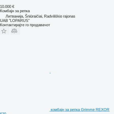
10.000 €
Комбајн за репка
Литванија, Šniūraičiai, Radviliškio rajonas
UAB "LOPARUS"
Контактирајте го продавачот
комбајн за репка Grimme REXOR
620