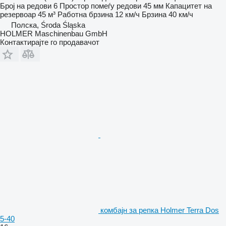
Број на редови
6
Простор помеѓу редови
45 мм
Капацитет на
резервоар
45 м³
Работна брзина
12 км/ч
Брзина
40 км/ч
Полска, Środa Śląska
HOLMER Maschinenbau GmbH
Контактирајте го продавачот
комбајн за репка Holmer Terra Dos
5-40