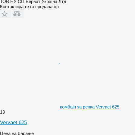
ТОВ НУ СП Верват Україна Лтд
Контактирајте го продавачот
комбајн за репка Vervaet 625
13
Vervaet 625
Цена на барање