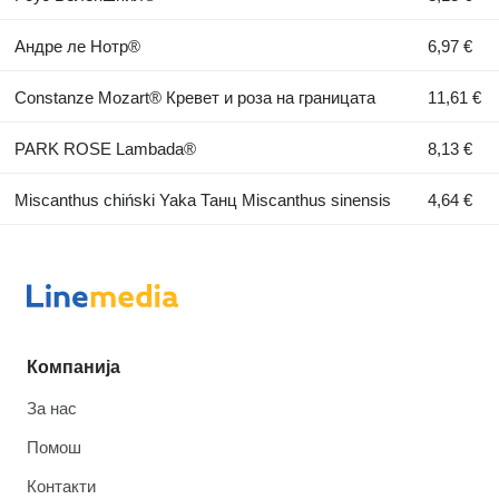
Андре ле Нотр®
6,97 €
Constanze Mozart® Кревет и роза на границата
11,61 €
PARK ROSE Lambada®
8,13 €
Miscanthus chiński Yaka Танц Miscanthus sinensis
4,64 €
Компанија
За нас
Помош
Контакти