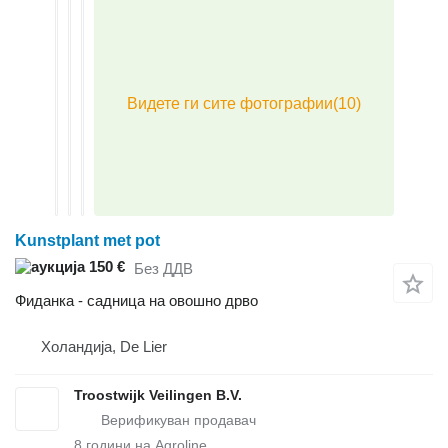
Kunstplant met pot
150 €
Без ДДВ
Фиданка - садница на овошно дрво
Холандија, De Lier
Troostwijk Veilingen B.V.
8
години на Agroline