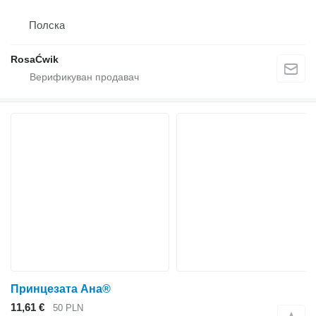
Полска
RosaĆwik
Принцезата Ана®
11,61 €
50 PLN