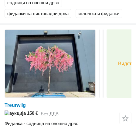
садници на овошни дрва
фиданки на листопадни дрва
иглолосни фиданки
Treurwilg
150 €
Без ДДВ
Фиданка - садница на овошно дрво