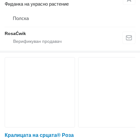
Фиданка на украсно растение
Полска
RosaĆwik
Кралицата на срцата® Роза