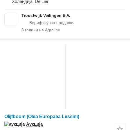
Холандија, De Lier
Troostwijk Veilingen B.V.
8
години на Agroline
Olijfboom (Olea Europaea Lessini)
Аукција