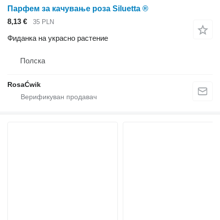
Парфем за качување роза Siluetta ®
8,13 €
35 PLN
Фиданка на украсно растение
Полска
RosaĆwik