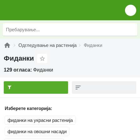
Одгледување на растенија
Фиданки
Фиданки
129 огласа:
Фиданки
Изберете категорија:
фиданки на украсни растенија
фиданки на овошни насади