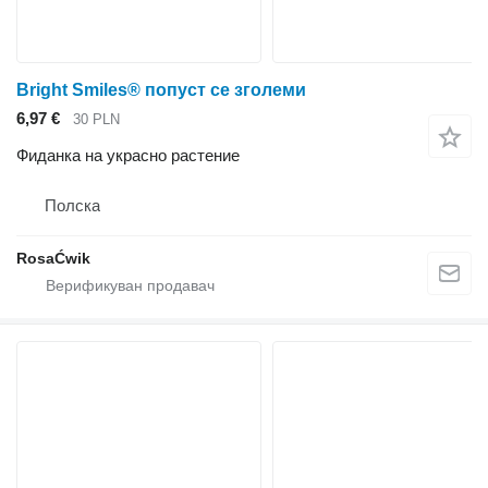
Bright Smiles® попуст се зголеми
6,97 €
30 PLN
Фиданка на украсно растение
Полска
RosaĆwik