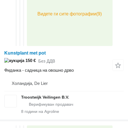
Kunstplant met pot
150 €
Без ДДВ
Фиданка - садница на овошно дрво
Холандија, De Lier
Troostwijk Veilingen B.V.
8
години на Agroline