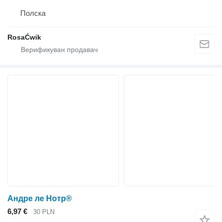
Полска
RosaĆwik
Андре ле Нотр®
6,97 €
30 PLN