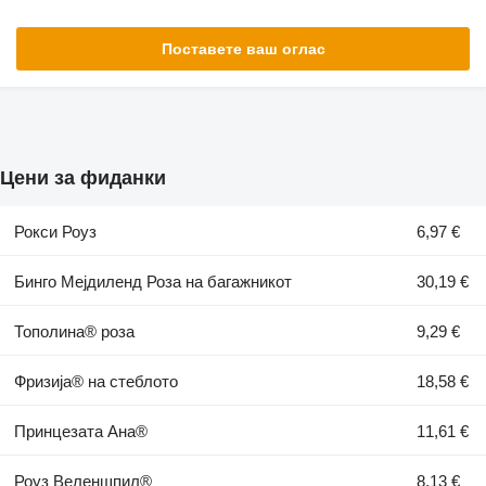
Поставете ваш оглас
Цени за фиданки
Рокси Роуз
6,97 €
Бинго Мејдиленд Роза на багажникот
30,19 €
Тополина® роза
9,29 €
Фризија® на стеблото
18,58 €
Принцезата Ана®
11,61 €
Роуз Веленшпил®
8,13 €