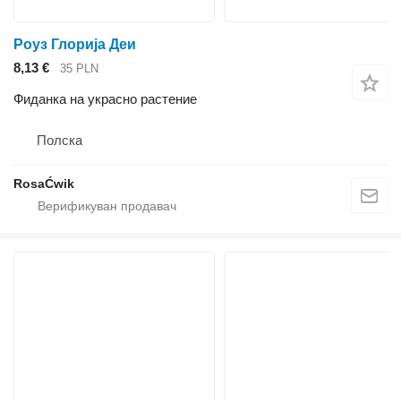
Роуз Глорија Деи
8,13 €
35 PLN
Фиданка на украсно растение
Полска
RosaĆwik