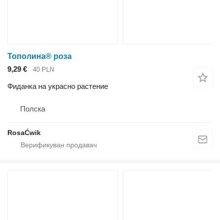
Тополина® роза
9,29 €
40 PLN
Фиданка на украсно растение
Полска
RosaĆwik