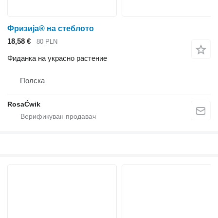
Фризија® на стеблото
18,58 €
80 PLN
Фиданка на украсно растение
Полска
RosaĆwik