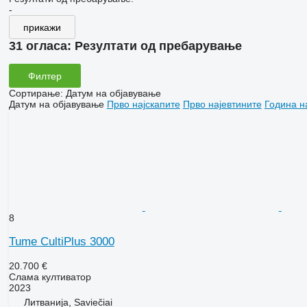
-
прикажи
31 огласа:
Резултати од пребарување
Филтер
Сортирање
:
Датум на објавување
Датум на објавување
Прво најскапите
Прво најевтините
Година н
8
Tume CultiPlus 3000
20.700 €
Слама култиватор
2023
Литванија, Saviečiai