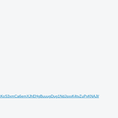
RLJcKoS3xmCa6emXJhEHgBuuugDug1NdJsxxK4tvZuPxKNAJl/