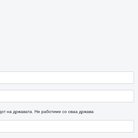
дот на државата.
Не работиме со оваа држава