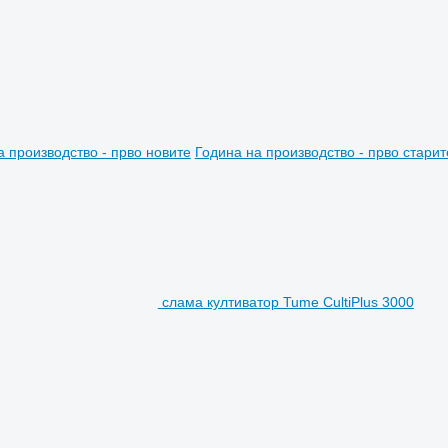
а производство - прво новите
Година на производство - прво старит
слама култиватор Tume CultiPlus 3000