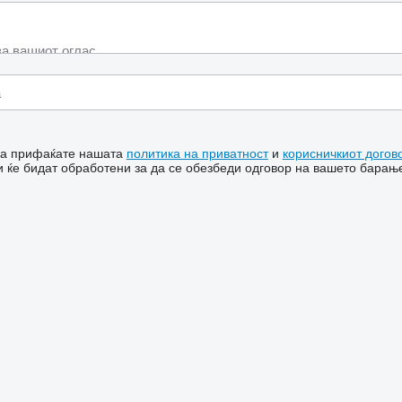
 ја прифаќате нашата
политика на приватност
и
корисничкиот догов
 ќе бидат обработени за да се обезбеди одговор на вашето барањ