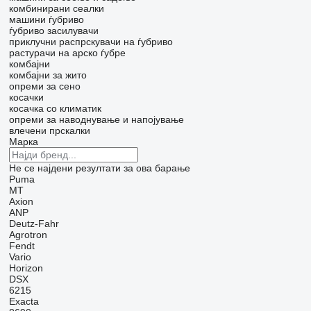
комбинирани сеалки
машини ѓубриво
ѓубриво засилувачи
приклучни распрскувачи на ѓубриво
растурачи на арско ѓубре
комбајни
комбајни за жито
опреми за сено
косачки
косачка со климатик
опреми за наводнување и напојување
влечени прскалки
Марка
Не се најдени резултати за ова барање
Puma
MT
Axion
ANP
Deutz-Fahr
Agrotron
Fendt
Vario
Horizon
DSX
6215
Exacta