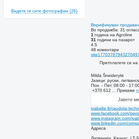
Видете ги сите фотографии (26)
Верификуван продава
Во продажба:
31 оглас
1
година на Agroline
31
години на пазарот
4.5
48 коментари
site177037879432704973
Претплатете се на
Milda Šneiderytė
Јазици:
руски, литванск
Пон. - Пет.
08:00 - 17:0
+370 612 ...
Прикажи
+
Јавете ми
ivabalte.lt/naudota-techn
www.facebook.com/peo
www.instagram.com/ivab
www.linkedin.com/compa
Адреса
Литванија, Каунас, LT-58