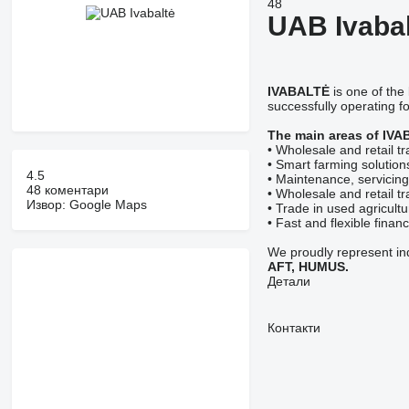
48
UAB Ivabal
IVABALTĖ
is one of the
successfully operating f
The main areas of IVAB
• Wholesale and retail tr
• Smart farming solution
4.5
• Maintenance, servicing
48 коментари
• Wholesale and retail tr
Извор: Google Maps
• Trade in used agricult
• Fast and flexible finan
We proudly represent ind
AFT, HUMUS.
Детали
Контакти