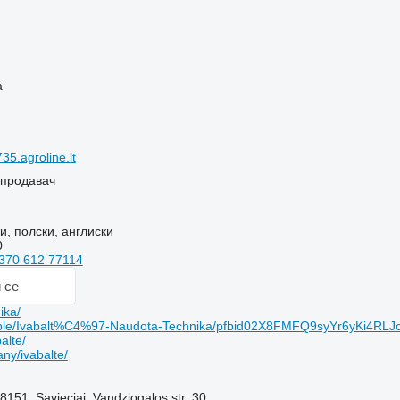
ч
а
5.agroline.lt
 продавач
и, полски, англиски
0
370 612 77114
 се
ika/
ple/Ivabalt%C4%97-Naudota-Technika/pfbid02X8FMFQ9syYr6yKi4
alte/
ny/ivabalte/
151, Savieciai, Vandziogalos str. 30