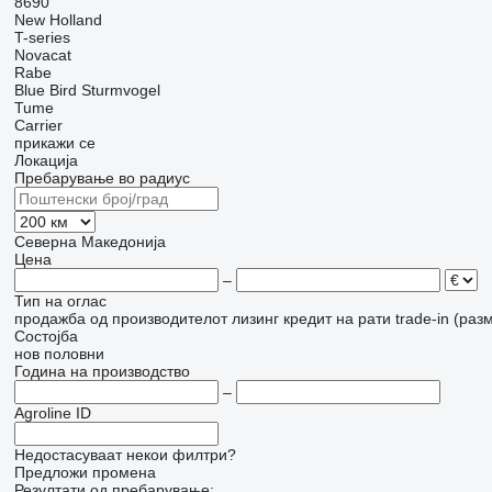
8690
New Holland
T-series
Novacat
Rabe
Blue Bird
Sturmvogel
Tume
Carrier
прикажи се
Локација
Пребарување во радиус
Северна Македонија
Цена
–
Тип на оглас
продажба
од производителот
лизинг
кредит
на рати
trade-in (раз
Состојба
нов
половни
Година на производство
–
Agroline ID
Недостасуваат некои филтри?
Предложи промена
Резултати од пребарување: