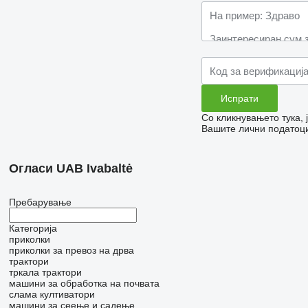
Со кликнувањето тука,
Вашите лични податоци
Огласи UAB Ivabaltė
Пребарување
Категорија
приколки
приколки за превоз на дрва
трактори
тркала трактори
машини за обработка на почвата
слама култиватори
машини за сеење и садење