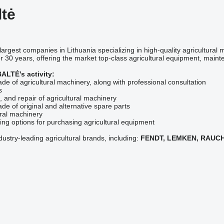
tė
 largest companies in Lithuania specializing in high-quality agricultur
or 30 years, offering the market top-class agricultural equipment, maint
ALTĖ’s activity:
ade of agricultural machinery, along with professional consultation
s
, and repair of agricultural machinery
ade of original and alternative spare parts
ural machinery
cing options for purchasing agricultural equipment
ustry-leading agricultural brands, including:
FENDT, LEMKEN, RAUCH