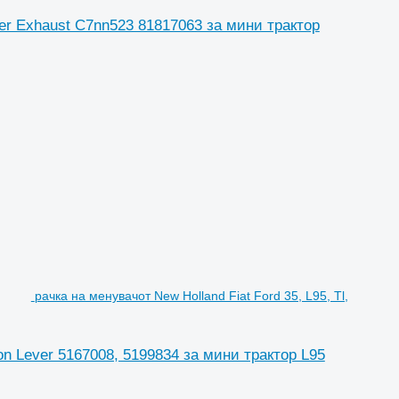
cer Exhaust C7nn523 81817063 за мини трактор
рачка на менувачот New Holland Fiat Ford 35, L95, Tl,
ion Lever 5167008, 5199834 за мини трактор L95