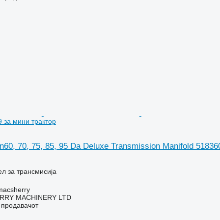
9 за мини трактор
n60, 70, 75, 85, 95 Da Deluxe Transmission Manifold 5183
ел за трансмисија
macsherry
RY MACHINERY LTD
о продавачот