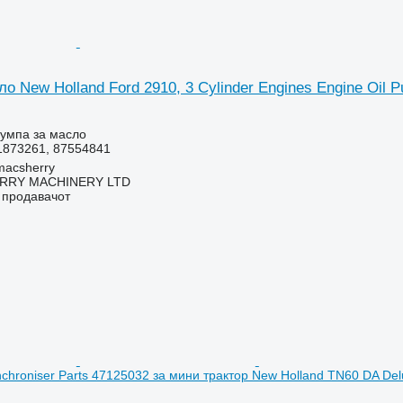
о New Holland Ford 2910, 3 Cylinder Engines Engine Oi
пумпа за масло
873261, 87554841
macsherry
RY MACHINERY LTD
о продавачот
nchroniser Parts 47125032 за мини трактор New Holland TN60 DA Del