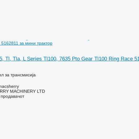
 5162811 за мини трактор
, Tl, Tla, L Series Tl100, 7635 Pto Gear Tl100 Ring Race
ел за трансмисија
macsherry
RY MACHINERY LTD
о продавачот