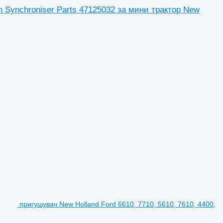
n Synchroniser Parts 47125032 за мини трактор New
пригушувач New Holland Ford 6610, 7710, 5610, 7610, 4400,