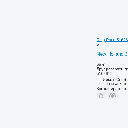
Ring Race 51628
5
New Holland 35
65 €
Друг резервен д
5162811
Ирска, Court
COURTMACSHER
Контактирајте г