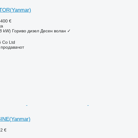
TOR(Yanmar)
.400 €
ка
28 kW)
Гориво
дизел
Десен волан
✓
 Co Ltd
о продавачот
INE(Yanmar)
22 €