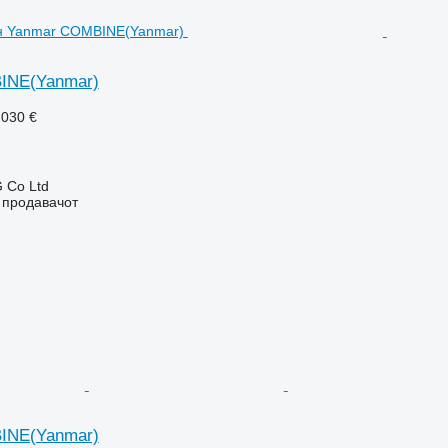
INE(Yanmar)
.030 €
 Co Ltd
о продавачот
INE(Yanmar)