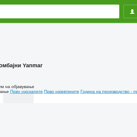
омбајни Yanmar
ум на објавување
вање
Прво најскапите
Прво најевтините
Година на производство - п