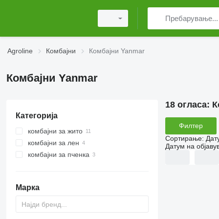
Agroline
Комбајни
Комбајни Yanmar
Комбајни Yanmar
18 огласа:
К
Категорија
Филтер
комбајни за жито
Сортирање
:
Дат
комбајни за лен
Датум на објаву
комбајни за пченка
Марка