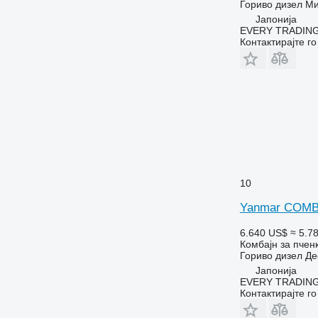
Гориво
дизел
Ми
Јапонија
EVERY TRADING
Контактирајте г
10
Yanmar COMB
6.640 US$
≈ 5.7
Комбајн за пчен
Гориво
дизел
Де
Јапонија
EVERY TRADING
Контактирајте г