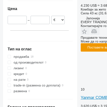
8250
2256
W-series
4.230 US$
≈ 3.6
Цена
Комбајн за жито
9120
2264
Сила
43 кс (31.
9230
7300
Јапонија
–
9240
7350
EVERY TRADING
Контактирајте г
Axial-Flow
7450
7750
Продавате техни
7780
Може да го напр
8100
Поставете в
Тип на оглас
8200
8300
продажба
8400
од производителот
8500
лизинг
8600
кредит
9500
на рати
9560
trade-in (размена со доплата)
10
9600
размена
9610
Yanmar COMB
9640
3.620 US$
≈ 3.1