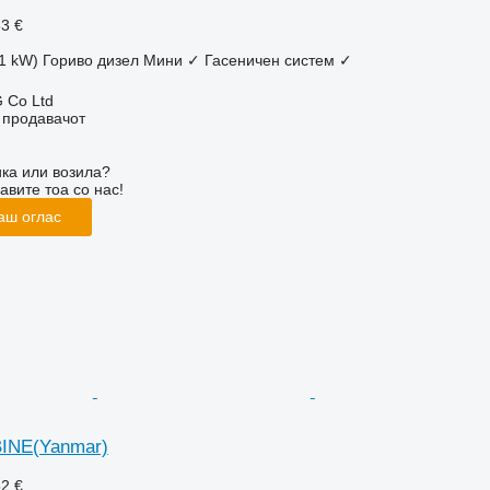
83 €
61 kW)
Гориво
дизел
Мини
✓
Гасеничен систем
✓
 Co Ltd
о продавачот
ка или возила?
авите тоа со нас!
аш оглас
INE(Yanmar)
52 €