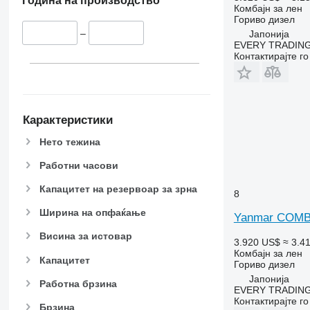
Година на производство
9650
Комбајн за лен
9660
Гориво
дизел
–
Јапонија
9670 STS
EVERY TRADING
9680
Контактирајте г
9700
9750
9760 STS
9770
Карактеристики
9780
Нето тежина
9860 STS
Работни часови
9880
9900
Капацитет на резервоар за зрна
8
C-series
Ширина на опфаќање
Yanmar COMB
F-series
H-series
Висина за истовар
3.920 US$
≈ 3.4
M-series
Комбајн за лен
Капацитет
Гориво
дизел
S-series
Јапонија
T-series
Работна брзина
EVERY TRADING
W-series
Контактирајте г
Брзина