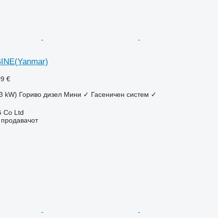
INE(Yanmar)
09 €
23 kW)
Гориво
дизел
Мини
✓
Гасеничен систем
✓
 Co Ltd
о продавачот