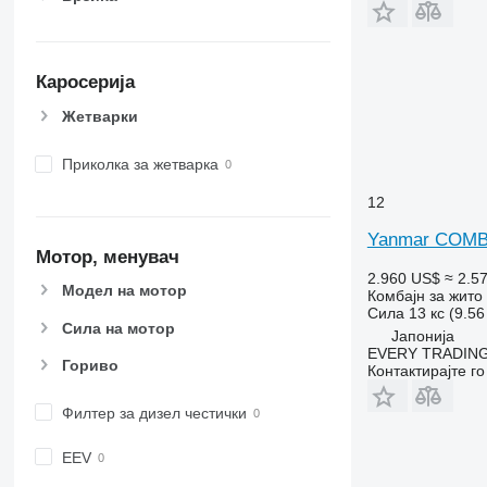
X-series
Каросерија
Жетварки
Приколка за жетварка
12
Yanmar COMB
Мотор, менувач
2.960 US$
≈ 2.5
Модел на мотор
Комбајн за жито
Сила
13 кс (9.5
Сила на мотор
Јапонија
EVERY TRADING
Гориво
Контактирајте г
Филтер за дизел честички
EEV