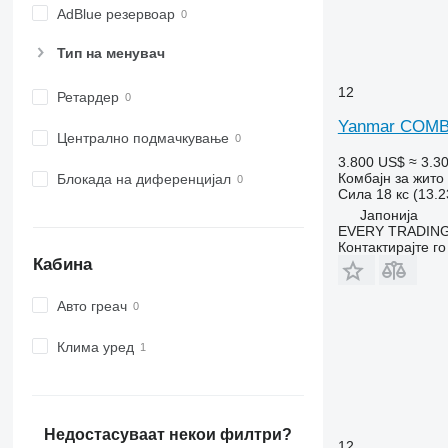
AdBlue резервоар
Тип на менувач
12
Ретардер
Yanmar COMB
Централно подмачкување
3.800 US$
≈ 3.3
Комбајн за жито
Блокада на диференцијал
Сила
18 кс (13.
Јапонија
EVERY TRADING
Контактирајте г
Кабина
Авто греач
Клима уред
Недостасуваат некои филтри?
12