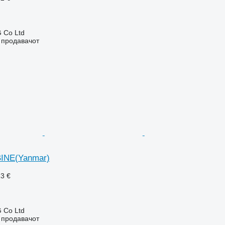
 Co Ltd
о продавачот
INE(Yanmar)
13 €
 Co Ltd
о продавачот