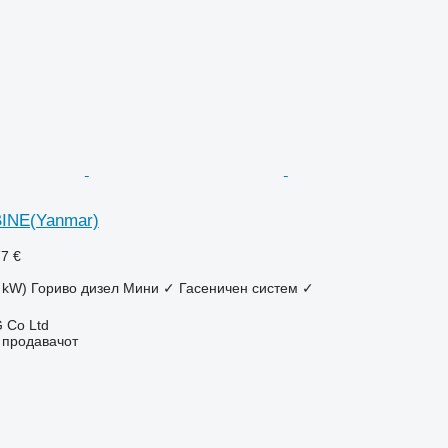
INE(Yanmar)
77 €
6 kW)
Гориво
дизел
Мини
✓
Гасеничен систем
✓
 Co Ltd
о продавачот