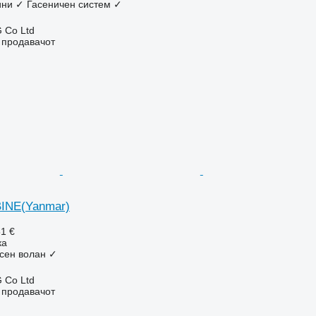
ни
✓
Гасеничен систем
✓
 Co Ltd
о продавачот
INE(Yanmar)
81 €
ка
сен волан
✓
 Co Ltd
о продавачот