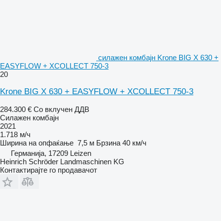
силажен комбајн Krone BIG X 630 +
EASYFLOW + XCOLLECT 750-3
20
Krone BIG X 630 + EASYFLOW + XCOLLECT 750-3
284.300 €
Со вклучен ДДВ
Силажен комбајн
2021
1.718 м/ч
Ширина на опфаќање
7,5 м
Брзина
40 км/ч
Германија, 17209 Leizen
Heinrich Schröder Landmaschinen KG
Контактирајте го продавачот