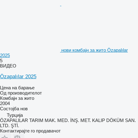
нови комбајн за жито Özapalılar
2025
5
ВИДЕО
Özapalılar 2025
Цена на барање
Од производителот
Комбајн за жито
2004
Состојба
нов
Турција
ÖZAPALILAR TARIM MAK. MED. İNŞ. MET. KALIP DÖKÜM SAN.
LTD. ŞTİ.
Контактирајте го продавачот