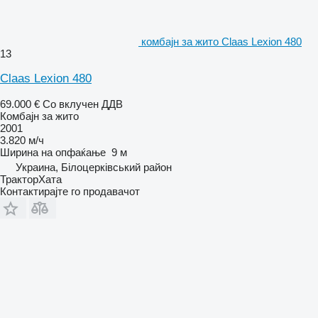
комбајн за жито Claas Lexion 480
13
Claas Lexion 480
69.000 €
Со вклучен ДДВ
Комбајн за жито
2001
3.820 м/ч
Ширина на опфаќање
9 м
Украина, Білоцерківський район
ТракторХата
Контактирајте го продавачот