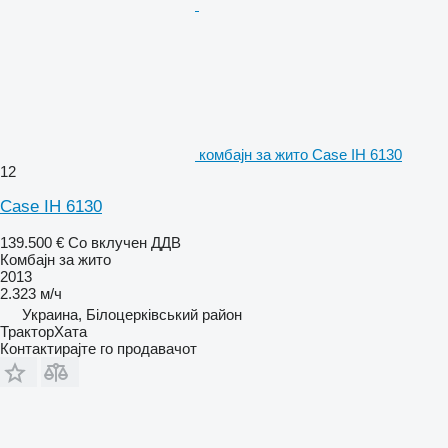
комбајн за жито Case IH 6130
12
Case IH 6130
139.500 €
Со вклучен ДДВ
Комбајн за жито
2013
2.323 м/ч
Украина, Білоцерківський район
ТракторХата
Контактирајте го продавачот