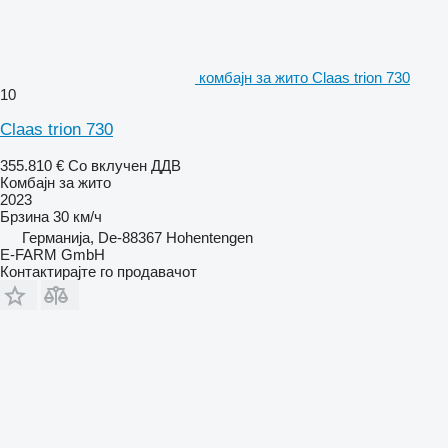
комбајн за жито Claas trion 730
10
Claas trion 730
355.810 €
Со вклучен ДДВ
Комбајн за жито
2023
Брзина
30 км/ч
Германија, De-88367 Hohentengen
E-FARM GmbH
Контактирајте го продавачот