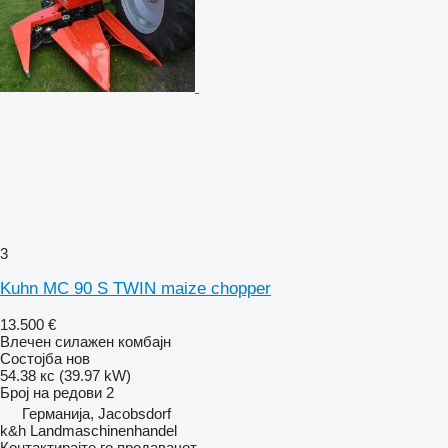
3
Kuhn MC 90 S TWIN maize chopper
13.500 €
Влечен силажен комбајн
Состојба
нов
54.38 кс (39.97 kW)
Број на редови
2
Германија, Jacobsdorf
k&h Landmaschinenhandel
Контактирајте го продавачот