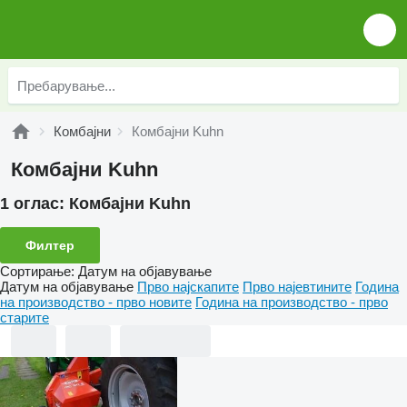
Комбајни
Комбајни Kuhn
Комбајни Kuhn
1 оглас:
Комбајни Kuhn
Филтер
Сортирање
:
Датум на објавување
Датум на објавување
Прво најскапите
Прво најевтините
Година
на производство - прво новите
Година на производство - прво
старите