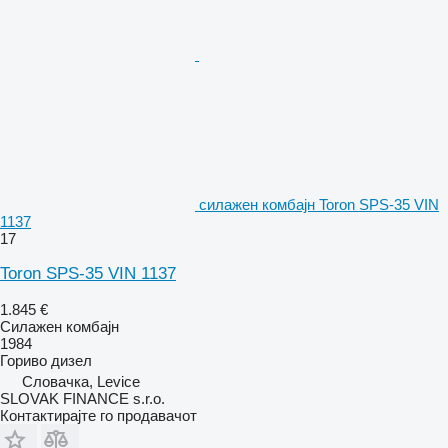
силажен комбајн Toron SPS-35 VIN
1137
17
Toron SPS-35 VIN 1137
1.845 €
Силажен комбајн
1984
Гориво
дизел
Словачка, Levice
SLOVAK FINANCE s.r.o.
Контактирајте го продавачот