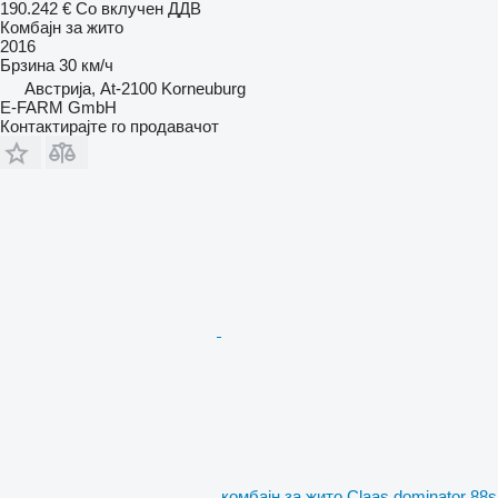
190.242 €
Со вклучен ДДВ
Комбајн за жито
2016
Брзина
30 км/ч
Австрија, At-2100 Korneuburg
E-FARM GmbH
Контактирајте го продавачот
комбајн за жито Claas dominator 88s