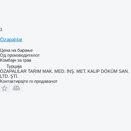
1
Özapalılar
Цена на барање
Од производителот
Комбајн за грав
Турција
ÖZAPALILAR TARIM MAK. MED. İNŞ. MET. KALIP DÖKÜM SAN.
LTD. ŞTİ.
Контактирајте го продавачот