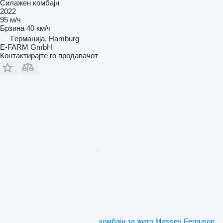
Силажен комбајн
2022
95 м/ч
Брзина
40 км/ч
Германија, Hamburg
E-FARM GmbH
Контактирајте го продавачот
комбајн за жито Massey Ferguson