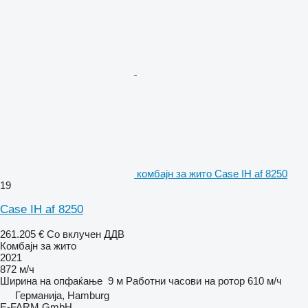
комбајн за жито Case IH af 8250
19
Case IH af 8250
261.205 €
Со вклучен ДДВ
Комбајн за жито
2021
872 м/ч
Ширина на опфаќање
9 м
Работни часови на ротор
610 м/ч
Германија, Hamburg
E-FARM GmbH