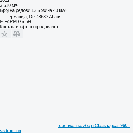
2012
3.610 м/ч
Број на редови
12
Брзина
40 км/ч
Германија, De-48683 Ahaus
E-FARM GmbH
Контактирајте го продавачот
силажен комбајн Claas jaguar 960 -
s5 tradition