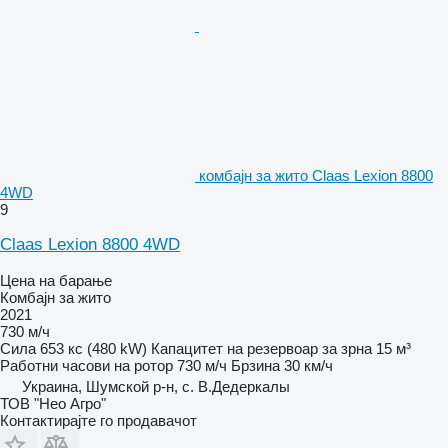
комбајн за жито Claas Lexion 8800
4WD
9
Claas Lexion 8800 4WD
Цена на барање
Комбајн за жито
2021
730 м/ч
Сила
653 кс (480 kW)
Капацитет на резервоар за зрна
15 м³
Работни часови на ротор
730 м/ч
Брзина
30 км/ч
Украина, Шумской р-н, с. В.Дедеркалы
ТОВ "Нео Агро"
Контактирајте го продавачот