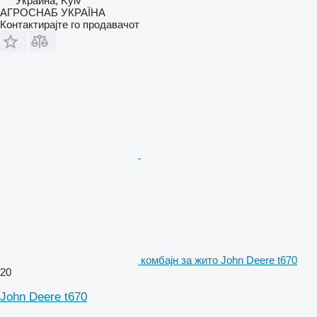
Украина, Kyiv
АГРОСНАБ УКРАЇНА
Контактирајте го продавачот
комбајн за жито John Deere t670
20
John Deere t670