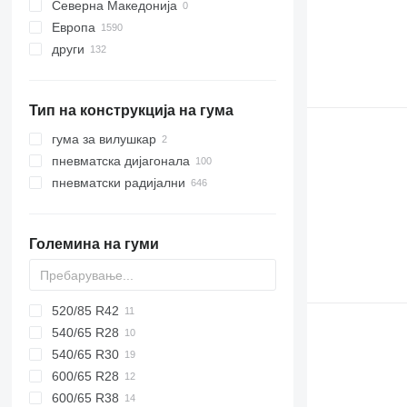
Северна Македонија
7710
Европа
8210
други
Германија
8340
Данска
Украина
E-series
Полска
Тип на конструкција на гума
Холандија
Ирска
гума за вилушкар
Литванија
пневматска дијагонала
Норвешка
пневматски радијални
Обединето Кралство
прикажи се
Големина на гуми
520/85 R42
540/65 R28
540/65 R30
600/65 R28
600/65 R38