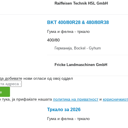
Raiffeisen Technik HSL GmbH
BKT 400/80R28 & 480/80R38
Гума и фелна - тркало
400/80
Германија, Bockel - Gyhum
Fricke Landmaschinen GmbH
да добивате нови огласи од овој оддел
е
 тука, ја прифаќате нашата
политика на приватност
и
корисничкиот
Тркало за 2026
Гума и фелна - тркало