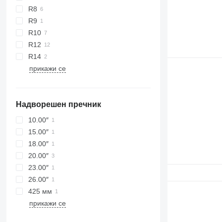
R8
R9
R10
R12
R14
прикажи се
Надворешен пречник
10.00″
15.00″
18.00″
20.00″
23.00″
26.00″
425 мм
прикажи се