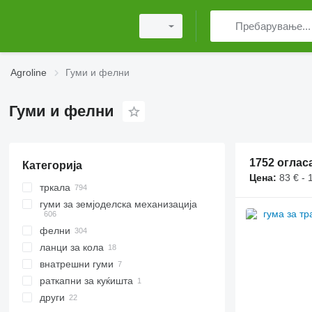
Agroline
Гуми и фелни
Гуми и фелни
1752 оглас
Категорија
Цена:
83 € - 
тркала
гуми за земјоделска механизација
фелни
гуми за трактори
ланци за кола
гуми за земјоделски приколки
внатрешни гуми
гасеници
раткапни за куќишта
гуми за комбајни
други
гуми за шумски машини