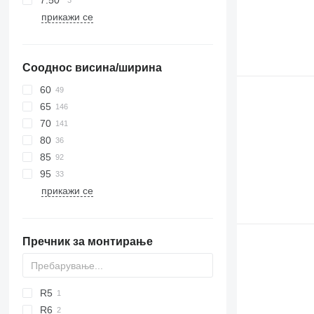
7.50″
прикажи се
Сооднос висина/ширина
60
65
70
80
85
95
прикажи се
Пречник за монтирање
R5
R6