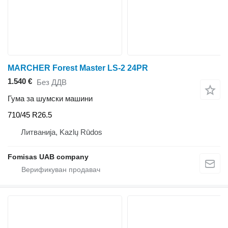
MARCHER Forest Master LS-2 24PR
1.540 €
Без ДДВ
Гума за шумски машини
710/45 R26.5
Литванија, Kazlų Rūdos
Fomisas UAB company