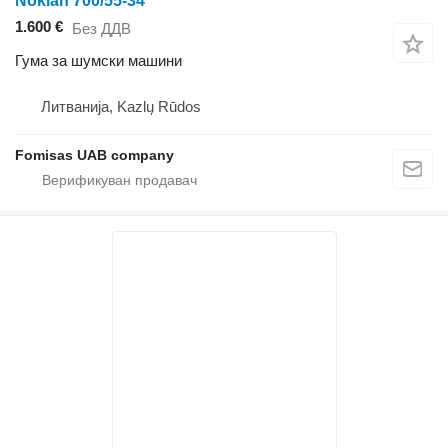
Nokian 700/55-34
1.600 €
Без ДДВ
Гума за шумски машини
Литванија, Kazlų Rūdos
Fomisas UAB company