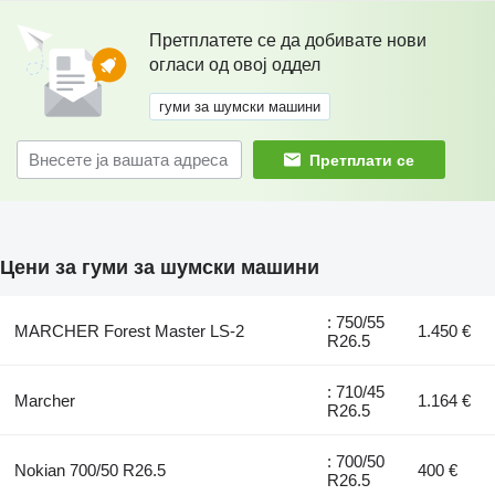
Претплатете се да добивате нови
огласи од овој оддел
гуми за шумски машини
Претплати се
Цени за гуми за шумски машини
: 750/55
MARCHER Forest Master LS-2
1.450 €
R26.5
: 710/45
Marcher
1.164 €
R26.5
: 700/50
Nokian 700/50 R26.5
400 €
R26.5