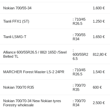
Nokian 700/55-34
1.600 €
: 710/45
Tianli FFX1 (ST)
1.250 €
R26.5
: 700/55
Tianli LSMG-T
1.650 €
R34
:
Alliance 600/55R26.5 / 882/ 165D /Steel
600/55R2
812,80 €
Belted TL
6.5
: 710/45
MARCHER Forest Master LS-2 24PR
1.540 €
R26.5
: 700/70
Nokian 700/70 R35
600 €
R35
Nokian 700/70-34 New Nokian tyres
: 700/70
2.500 €
Forestry wholesale
R34