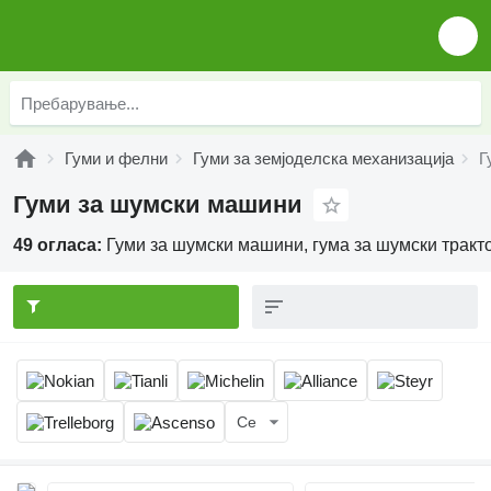
Гуми и фелни
Гуми за земјоделска механизација
Г
Гуми за шумски машини
49 огласа:
Гуми за шумски машини, гума за шумски тракт
Се