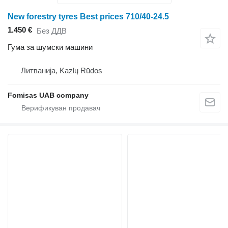
New forestry tyres Best prices 710/40-24.5
1.450 €
Без ДДВ
Гума за шумски машини
Литванија, Kazlų Rūdos
Fomisas UAB company