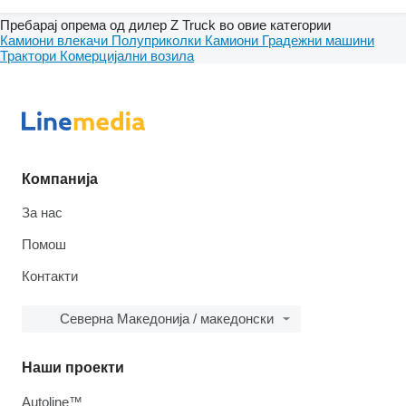
Пребарај опрема од дилер Z Truck во овие категории
Камиони влекачи
Полуприколки
Камиони
Градежни машини
Трактори
Комерцијални возила
Компанија
За нас
Помош
Контакти
Северна Македонија / македонски
Наши проекти
Autoline™