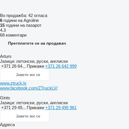
Во продажба:
42 огласа
6
години на Agroline
15
години на пазарот
4.3
68 коментари
Претплатете се на продавач
Arturs
Јазици:
летонски, руски, англиски
+371 26 64...
Прикажи
+371 26 642 999
Јавете ми се
www.ztruck.lv
www.facebook.com/ZTruckLV/
Gints
Јазици:
летонски, руски, англиски
+371 29 49...
Прикажи
+371 29 495 961
Јавете ми се
Адреса