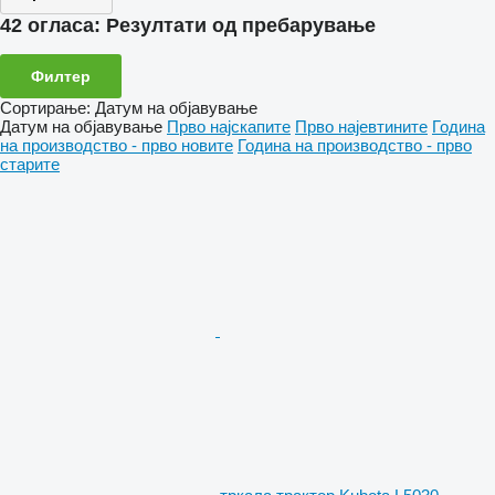
42 огласа:
Резултати од пребарување
Филтер
Сортирање
:
Датум на објавување
Датум на објавување
Прво најскапите
Прво најевтините
Година
на производство - прво новите
Година на производство - прво
старите