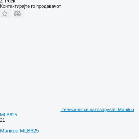
Z Truck
Контактирајте го продавачот
телескопски натоварувач Manitou
MLB625
21
Manitou MLB625