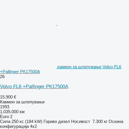
камион за шлепување Volvo FL6
+Palfinger PК17500A
26
Volvo FL6 +Palfinger PК17500A
15.900 €
Камион за шлепување
1993
1.035.000 км
Euro 2
Сила
250 кс (184 kW)
Гориво
дизел
Носивост
7.300 кг
Оскина
конфигурација
4x2