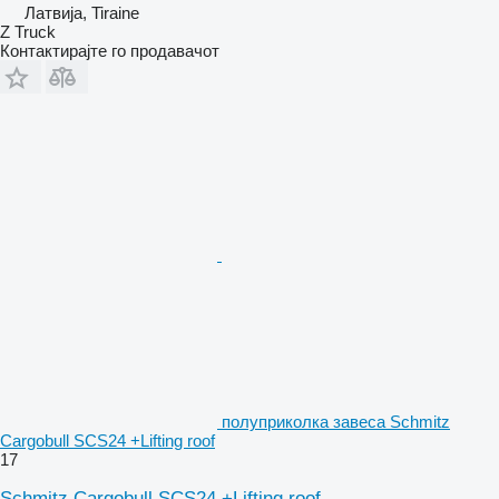
Латвија, Tiraine
Z Truck
Контактирајте го продавачот
полуприколка завеса Schmitz
Cargobull SCS24 +Lifting roof
17
Schmitz Cargobull SCS24 +Lifting roof