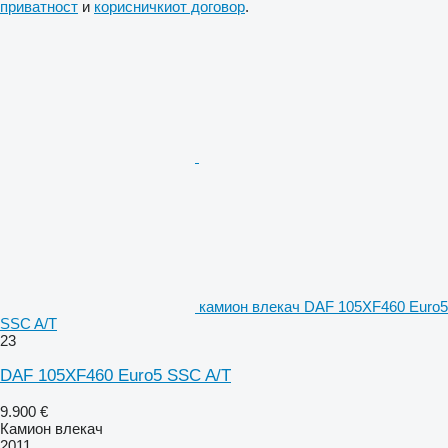
приватност
и
корисничкиот договор
.
камион влекач DAF 105XF460 Euro5
SSC A/T
23
DAF 105XF460 Euro5 SSC A/T
9.900 €
Камион влекач
2011