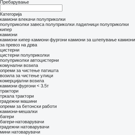
Пребарување
Категорија
камиони влекачи
полуприколки
полуприколки завеса
полуприколки ладилници
полуприколки
кипер
камиони
камиони кипер
камиони фургони
камиони за шлепување
камиони
за превоз на дрва
цистерни
цистерни полуприколки
полуприколки автоцистерни
комунални возила
опреми за чистење патишта
возила за чистење улици
комерцијални возила
камиони фургони < 3.5т
трактори
тркала трактори
градежни машини
опреми за бетонски работи
камиони-мешалки
багери
багери-натоварувачи
градежни натоварувачи
мини натоварувачи