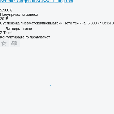
Schmitz Cargobull SCS24 +Lifting roof
5.900 €
Полуприколка завеса
2015
Суспензија
пневматски/пневматски
Нето тежина
6.800 кг
Оски
3
Латвија, Tiraine
Z Truck
Контактирајте го продавачот