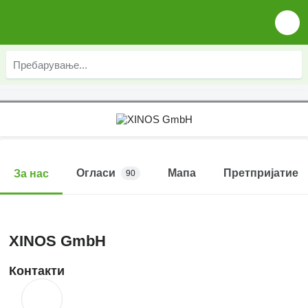
Огласи
Мапа
Претпријатие
За нас
90
XINOS GmbH
Контакти