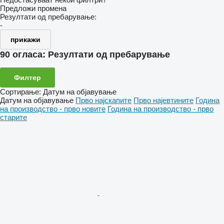
Предложи промена
Резултати од пребарување:
-
прикажи
90 огласа:
Резултати од пребарување
Филтер
Сортирање
:
Датум на објавување
Датум на објавување
Прво најскапите
Прво најевтините
Година
на производство - прво новите
Година на производство - прво
старите