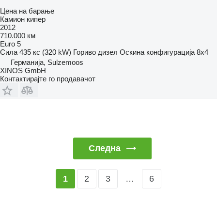
Цена на барање
Камион кипер
2012
710.000 км
Euro 5
Сила
435 кс (320 kW)
Гориво
дизел
Оскина конфигурација
8x4
Германија, Sulzemoos
XINOS GmbH
Контактирајте го продавачот
Следна
2
3
…
6
1