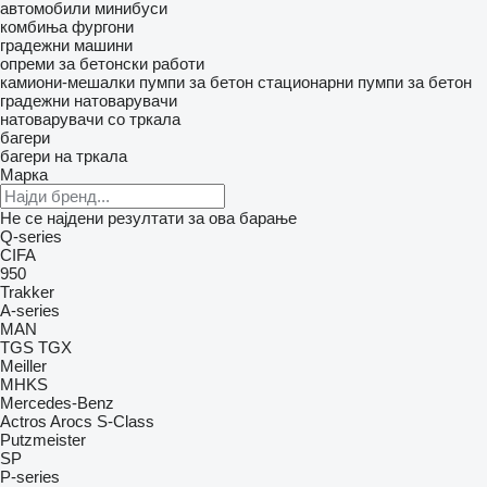
автомобили
минибуси
комбиња фургони
градежни машини
опреми за бетонски работи
камиони-мешалки
пумпи за бетон
стационарни пумпи за бетон
градежни натоварувачи
натоварувачи со тркала
багери
багери на тркала
Марка
Не се најдени резултати за ова барање
Q-series
CIFA
950
Trakker
A-series
MAN
TGS
TGX
Meiller
MHKS
Mercedes-Benz
Actros
Arocs
S-Class
Putzmeister
SP
P-series