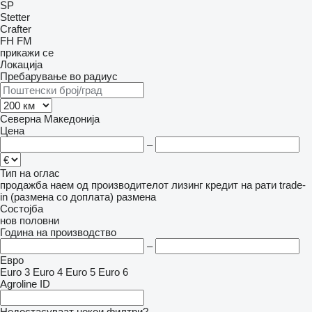
SP
Stetter
Crafter
FH
FM
прикажи се
Локација
Пребарување во радиус
Северна Македонија
Цена
–
Тип на оглас
продажба
наем
од производителот
лизинг
кредит
на рати
trade-
in (размена со доплата)
размена
Состојба
нов
половни
Година на производство
–
Евро
Euro 3
Euro 4
Euro 5
Euro 6
Agroline ID
Недостасуваат некои филтри?