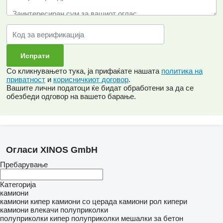
Со кликнувањето тука, ја прифаќате нашата
политика на
приватност
и
корисничкиот договор
.
Вашите лични податоци ќе бидат обработени за да се
обезбеди одговор на вашето барање.
Огласи XINOS GmbH
Пребарување
Категорија
камиони
камиони кипер
камиони со церада
камиони рол кипери
камиони влекачи
полуприколки
полуприколки кипер
полуприколки мешалки за бетон