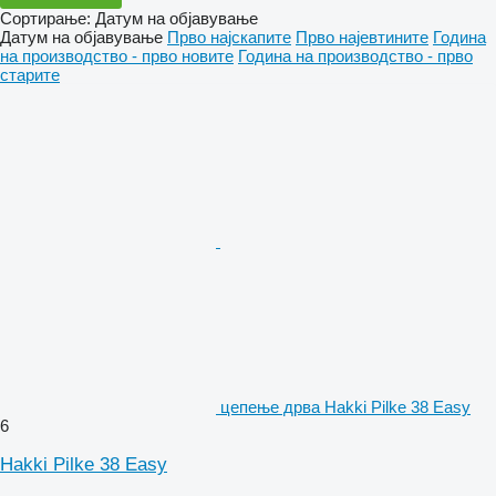
Сортирање
:
Датум на објавување
Датум на објавување
Прво најскапите
Прво најевтините
Година
на производство - прво новите
Година на производство - прво
старите
цепење дрва Hakki Pilke 38 Easy
6
Hakki Pilke 38 Easy