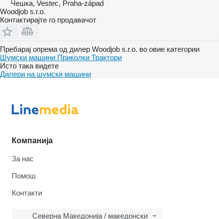
Чешка, Vestec, Praha-západ
Woodjob s.r.o.
Контактирајте го продавачот
Пребарај опрема од дилер Woodjob s.r.o. во овие категории
Шумски машини
Приколки
Трактори
Исто така видете
Дилери на шумски машини
Компанија
За нас
Помош
Контакти
Северна Македонија / македонски