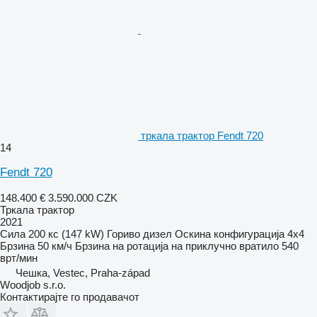
тркала трактор Fendt 720
14
Fendt 720
148.400 €
3.590.000 CZK
Тркала трактор
2021
Сила
200 кс (147 kW)
Гориво
дизел
Оскина конфигурација
4x4
Брзина
50 км/ч
Брзина на ротација на приклучно вратило
540
врт/мин
Чешка, Vestec, Praha-západ
Woodjob s.r.o.
Контактирајте го продавачот