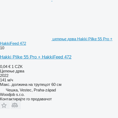
цепење дрва Hakki Pilke 55 Pro +
HakkiFeed 472
10
Hakki Pilke 55 Pro + HakkiFeed 472
0,04 €
1 CZK
Цепење дрва
2022
141 м/ч
Макс. должина на трупецот
60 см
Чешка, Vestec, Praha-západ
Woodjob s.r.o.
Контактирајте го продавачот