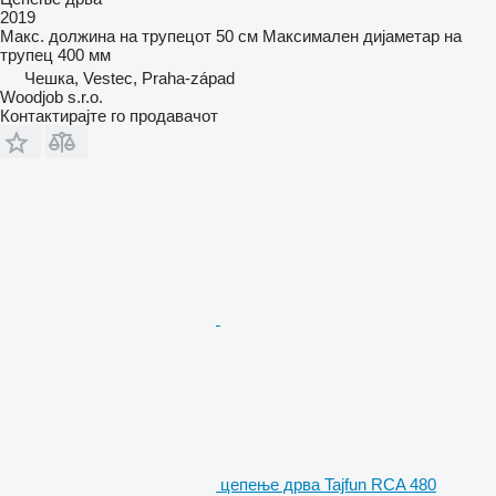
2019
Макс. должина на трупецот
50 см
Максимален дијаметар на
трупец
400 мм
Чешка, Vestec, Praha-západ
Woodjob s.r.o.
Контактирајте го продавачот
цепење дрва Tajfun RCA 480