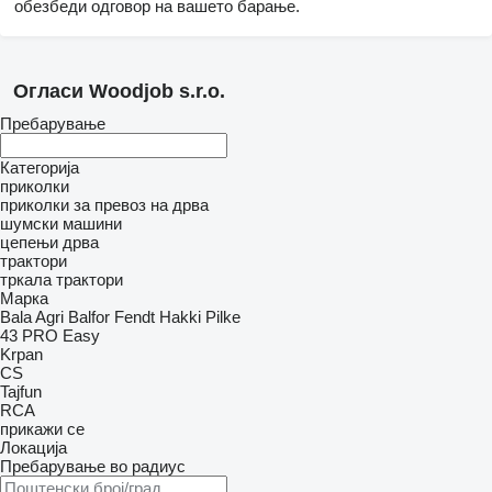
обезбеди одговор на вашето барање.
Огласи Woodjob s.r.o.
Пребарување
Категорија
приколки
приколки за превоз на дрва
шумски машини
цепењи дрва
трактори
тркала трактори
Марка
Bala Agri
Balfor
Fendt
Hakki Pilke
43 PRO
Easy
Krpan
CS
Tajfun
RCA
прикажи се
Локација
Пребарување во радиус