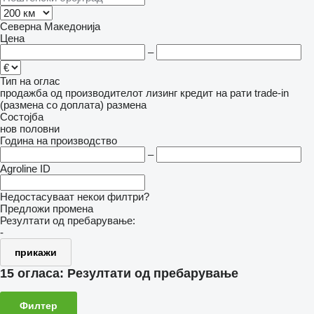
Северна Македонија
Цена
–
Тип на оглас
продажба
од производителот
лизинг
кредит
на рати
trade-in
(размена со доплата)
размена
Состојба
нов
половни
Година на производство
–
Agroline ID
Недостасуваат некои филтри?
Предложи промена
Резултати од пребарување:
-
прикажи
15 огласа:
Резултати од пребарување
Филтер