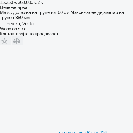
15.250 €
369.000 CZK
Цепење дрва
Макс. должина на трупецот
60 см
Максимален дијаметар на
трупец
380 мм
Чешка, Vestec
Woodjob s.r.o.
Контактирајте го продавачот
цепење дрва Balfor 416