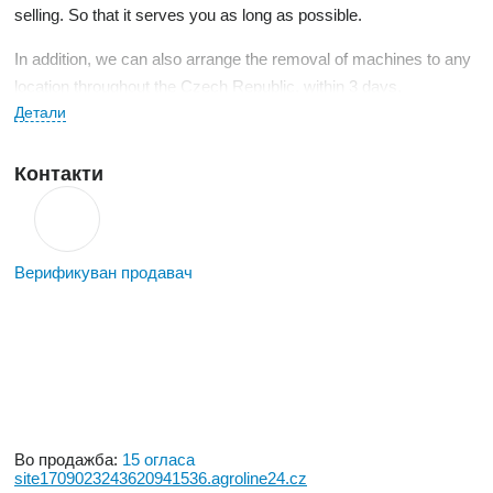
selling. So that it serves you as long as possible.
In addition, we can also arrange the removal of machines to any
location throughout the Czech Republic, within 3 days.
Детали
During its existence, the Woodjob brand has collected a number
of satisfied customers and has already sold dozens of
Контакти
machines.
If you have any questions, do not hesitate to contact us by phone
or email.
Верификуван продавач
Во продажба:
15 огласа
site1709023243620941536.agroline24.cz