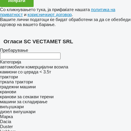
Со кликнувањето тука, ја прифаќате нашата
политика на
приватност
и
корисничкиот договор
.
Вашите лични податоци ќе бидат обработени за да се обезбеди
одговор на вашето барање.
Огласи SC VECTAMET SRL
Пребарување
Категорија
автомобили
комерцијални возила
камиони со церада < 3.5т
трактори
тркала трактори
градежни машини
кранови
кранови за секакви терени
машини за складирање
виљушкари
дизел вилушкари
Марка
Dacia
Duster