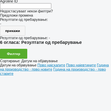
Agroline ID
Недостасуваат некои филтри?
Предложи промена
Резултати од пребарување:
-
прикажи
Резултати од пребарување:
-
6 огласа:
Резултати од пребарување
Филтер
Сортирање
:
Датум на објавување
Датум на објавување
Прво најскапите
Прво најевтините
Година
на производство - прво новите
Година на производство - прво
старите