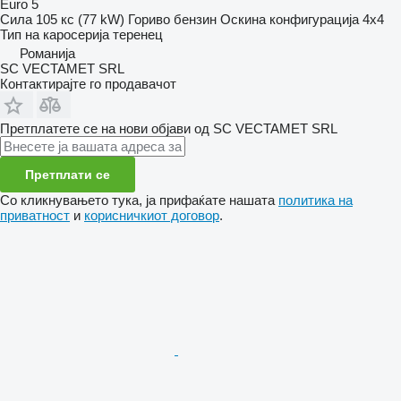
Euro 5
Сила
105 кс (77 kW)
Гориво
бензин
Оскина конфигурација
4x4
Тип на каросерија
теренец
Романија
SC VECTAMET SRL
Контактирајте го продавачот
Претплатете се на нови објави од SC VECTAMET SRL
Претплати се
Со кликнувањето тука, ја прифаќате нашата
политика на
приватност
и
корисничкиот договор
.