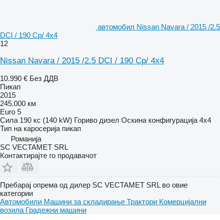
aвтомобил Nissan Navara / 2015 /2.5
DCI / 190 Cp/ 4x4
12
Nissan Navara / 2015 /2.5 DCI / 190 Cp/ 4x4
10.990 €
Без ДДВ
Пикап
2015
245.000 км
Euro 5
Сила
190 кс (140 kW)
Гориво
дизел
Оскина конфигурација
4x4
Тип на каросерија
пикап
Романија
SC VECTAMET SRL
Контактирајте го продавачот
Пребарај опрема од дилер SC VECTAMET SRL во овие
категории
Автомобили
Машини за складирање
Трактори
Комерцијални
возила
Градежни машини