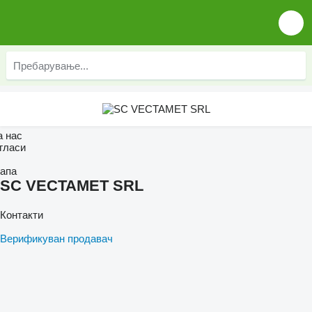
а нас
гласи
апа
SC VECTAMET SRL
Контакти
Верификуван продавач