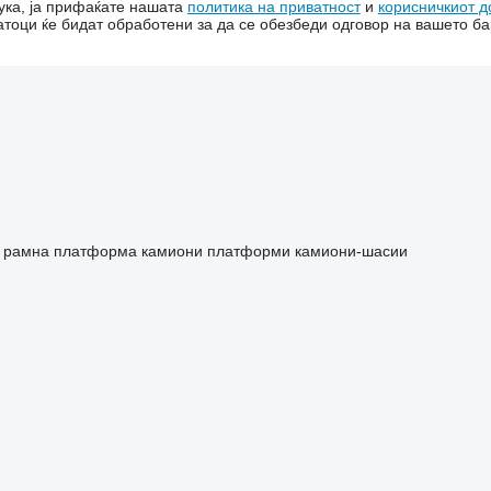
ука, ја прифаќате нашата
политика на приватност
и
корисничкиот д
тоци ќе бидат обработени за да се обезбеди одговор на вашето б
о рамна платформа
камиони платформи
камиони-шасии