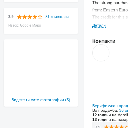
The strong purchasi
from: Eastern Europ
31 коментари
3.9
The credit for thi
years as a result o
Детали
Извор: Google Maps
Контакти
Видете ги сите фотографии (5)
Верификуван про
Во продажба:
36 о
12
години на Agrol
13
години на паза
3.9