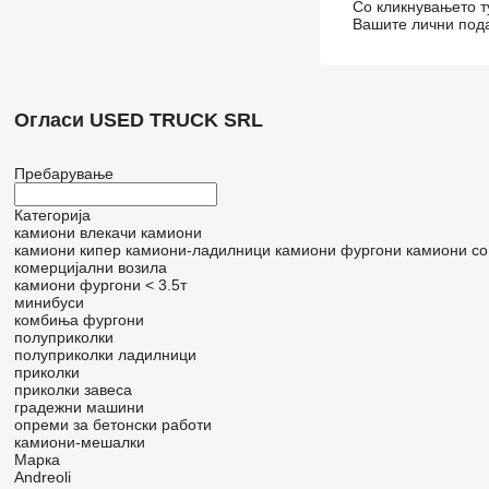
Со кликнувањето т
Вашите лични пода
Огласи USED TRUCK SRL
Пребарување
Категорија
камиони влекачи
камиони
камиони кипер
камиони-ладилници
камиони фургони
камиони с
комерцијални возила
камиони фургони < 3.5т
минибуси
комбиња фургони
полуприколки
полуприколки ладилници
приколки
приколки завеса
градежни машини
опреми за бетонски работи
камиони-мешалки
Марка
Andreoli