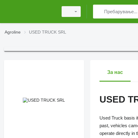
Agroline
USED TRUCK SRL
За нас
USED T
Used Truck basis it
past, vehicles came
operate directly in 