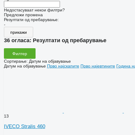
Недостасуваат некои филтри?
Предложи промена
Резултати од пребарување:
-
прикажи
36 огласа:
Резултати од пребарување
Филтер
Сортирање
:
Датум на објавување
Датум на објавување
Прво најскапите
Прво најевтините
Година н
13
IVECO Stralis 460