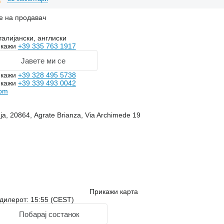
е на продавач
талијански, англиски
икажи
+39 335 763 1917
Јавете ми се
икажи
+39 328 495 5738
икажи
+39 339 493 0042
com
а, 20864, Agrate Brianza, Via Archimede 19
Прикажи карта
дилерот: 15:55 (CEST)
Побарај состанок