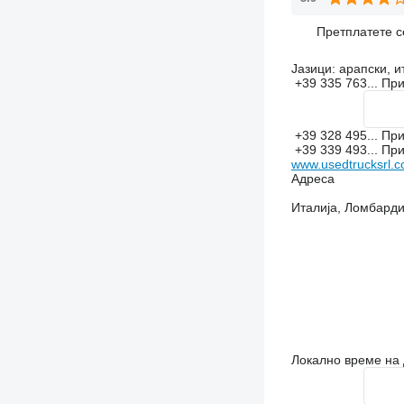
Претплатете с
Јазици:
арапски, и
+39 335 763...
Пр
+39 328 495...
Пр
+39 339 493...
Пр
www.usedtrucksrl.
Адреса
Италија, Ломбардиј
Локално време на 