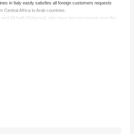
es in Italy easily satisfies all foreign customers requests
 Central Africa to Arab countries.
Asaad and Alkhatib Mohamad, who have become known over the
r operators of the same sector.