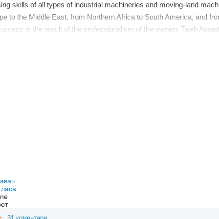
ng skills of all types of industrial machineries and moving-land machin
e to the Middle East, from Northern Africa to South America, and from
s success is the result of the professionalism of the owners Taleb 
f the sales of used vehicles and have been appreciated by all the othe
давач
гласа
ine
рот
31 коментари