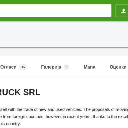
Огласи
Галерија
Мапа
Оценки
36
5
RUCK SRL
self with the trade of new and used vehicles. The proposals of moving
 from foreign countries, however in recent years, thanks to the excell
this country.