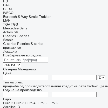
HD
DAF
CF
XF
IVECO
Eurotech
S-Way
Stralis
Trakker
MAN
TGA
TGS
Mercedes-Benz
Actros
SK
D-series
T-series
Scania
G-series
P-series
S-series
прикажи се
Локација
Пребарување во радиус
Северна Македонија
Цена
–
Тип на оглас
продажба
од производителот
лизинг
кредит
на рати
trade-in (раз
Година на производство
–
Евро
Euro 2
Euro 3
Euro 4
Euro 5
Euro 6
Agroline ID