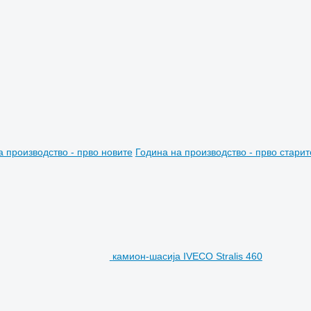
а производство - прво новите
Година на производство - прво старит
камион-шасија IVECO Stralis 460