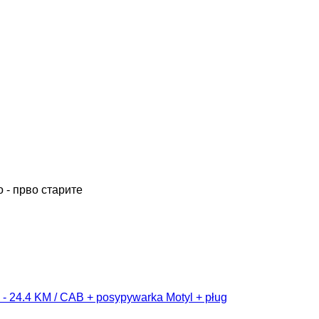
 - прво старите
- 24.4 KM / CAB + posypywarka Motyl + pług