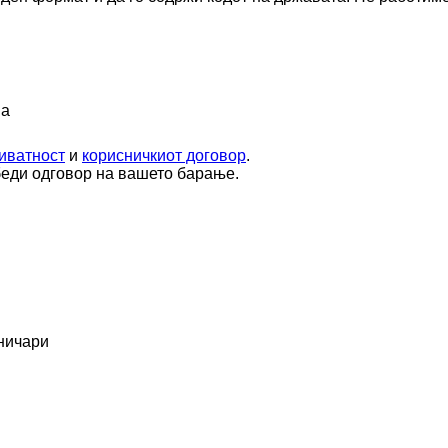
ја
иватност
и
корисничкиот договор
.
беди одговор на вашето барање.
еничари