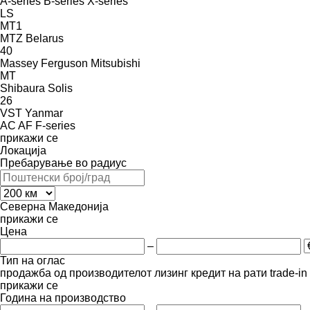
A-series
B-series
X-series
LS
MT1
MTZ Belarus
40
Massey Ferguson
Mitsubishi
MT
Shibaura
Solis
26
VST
Yanmar
AC
AF
F-series
прикажи се
Локација
Пребарување во радиус
Северна Македонија
прикажи се
Цена
–
Тип на оглас
продажба
од производителот
лизинг
кредит
на рати
trade-i
прикажи се
Година на производство