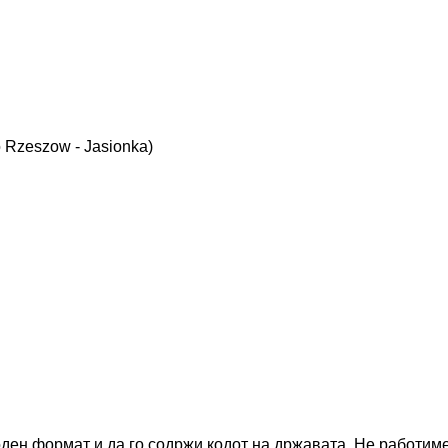
o Rzeszow - Jasionka)
оден формат и да го содржи кодот на државата.
Не работиме