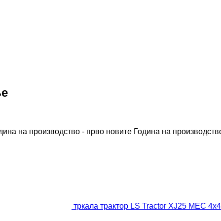
ње
дина на производство - прво новите
Година на производство
тркала трактор LS Tractor XJ25 MEC 4x4 