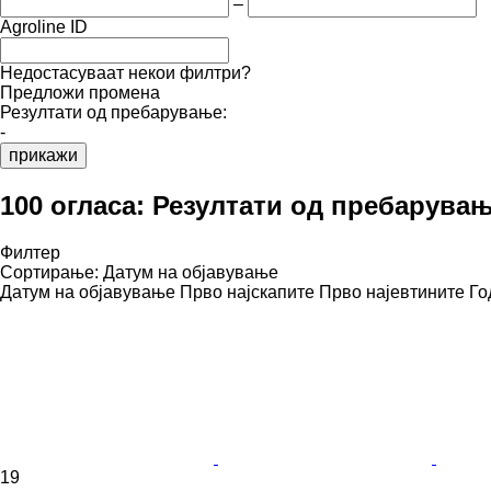
–
Agroline ID
Недостасуваат некои филтри?
Предложи промена
Резултати од пребарување:
-
прикажи
100 огласа:
Резултати од пребарува
Филтер
Сортирање
:
Датум на објавување
Датум на објавување
Прво најскапите
Прво најевтините
Го
19