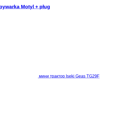
pywarka Motyl + pług
мини трактор Iseki Geas TG29F