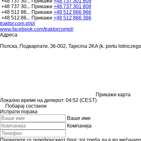
+48 737 30...
Прикажи
+48 737 301 809
+48 737 30...
Прикажи
+48 737 301 808
+48 512 86...
Прикажи
+48 512 866 966
+48 512 86...
Прикажи
+48 512 866 366
traktor.com.pl/pl
www.facebook.com/traktorcompl/
Адреса
Полска, Подкарпати, 36-002, Tajecina 2KA (k. portu lotniczeg
Прикажи карта
Локално време на дилерот: 04:52 (CEST)
Побарај состанок
Испрати порака
Ваше име
Компанија
Проверете го телефонскиот број: тој треба да е во меѓунар