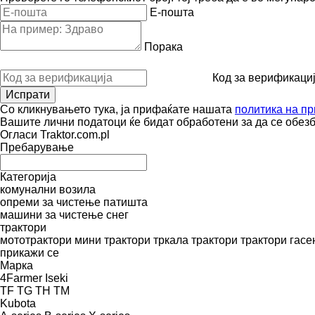
E-пошта
Порака
Код за верификаци
Со кликнувањето тука, ја прифаќате нашата
политика на пр
Вашите лични податоци ќе бидат обработени за да се обез
Огласи Traktor.com.pl
Пребарување
Категорија
комунални возила
опреми за чистење патишта
машини за чистење снег
трактори
мототрактори
мини трактори
тркала трактори
трактори гас
прикажи се
Марка
4Farmer
Iseki
TF
TG
TH
TM
Kubota