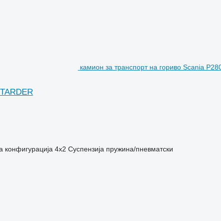
камион за транспорт на гориво Scania P
RETARDER
а конфигурација
4x2
Суспензија
пружина/пневматски