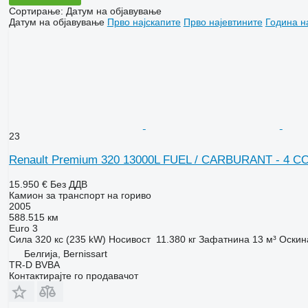
Сортирање
:
Датум на објавување
Датум на објавување
Прво најскапите
Прво најевтините
Година н
23
Renault Premium 320 13000L FUEL / CARBURANT - 4
15.950 €
Без ДДВ
Камион за транспорт на гориво
2005
588.515 км
Euro 3
Сила
320 кс (235 kW)
Носивост
11.380 кг
Зафатнина
13 м³
Оскин
Белгија, Bernissart
TR-D BVBA
Контактирајте го продавачот