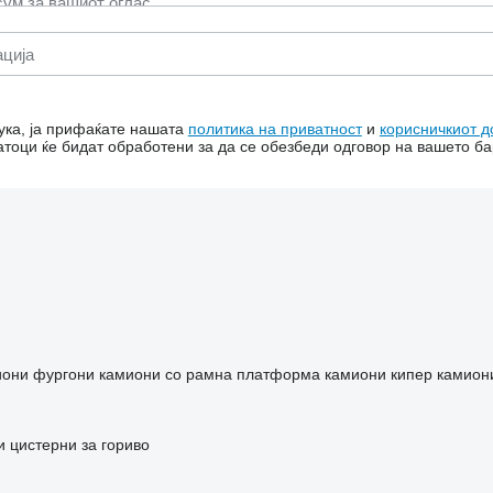
ука, ја прифаќате нашата
политика на приватност
и
корисничкиот д
тоци ќе бидат обработени за да се обезбеди одговор на вашето б
иони фургони
камиони со рамна платформа
камиони кипер
камион
и
цистерни за гориво