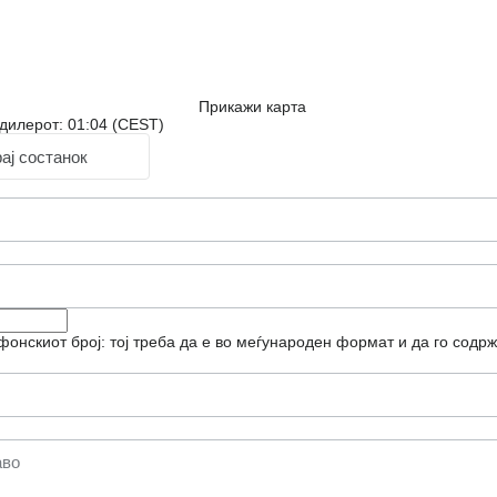
Прикажи карта
дилерот: 01:04 (CEST)
ај состанок
фонскиот број: тој треба да е во меѓународен формат и да го содрж