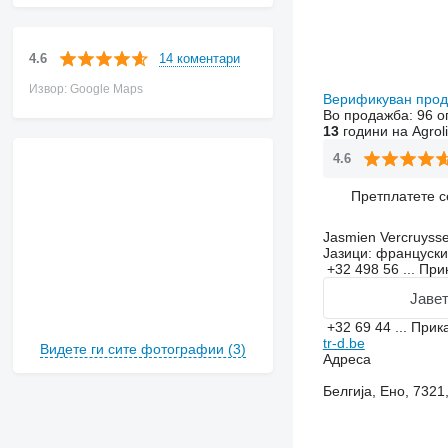
14 коментари
4.6
Извор: Google Maps
Верификуван про
Во продажба:
96 о
13
години на Agrol
4.6
Претплатете с
Jasmien Vercruyss
Јазици:
француски,
+32 498 56 ...
При
Јавет
+32 69 44 ...
Прик
tr-d.be
Видете ги сите фотографии (3)
Адреса
Белгија, Ено, 7321