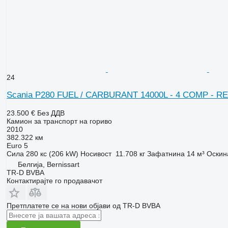
24
Scania P280 FUEL / CARBURANT 14000L - 4 COMP - 
23.500 €
Без ДДВ
Камион за транспорт на гориво
2010
382.322 км
Euro 5
Сила
280 кс (206 kW)
Носивост
11.708 кг
Зафатнина
14 м³
Оскин
Белгија, Bernissart
TR-D BVBA
Контактирајте го продавачот
Претплатете се на нови објави од TR-D BVBA