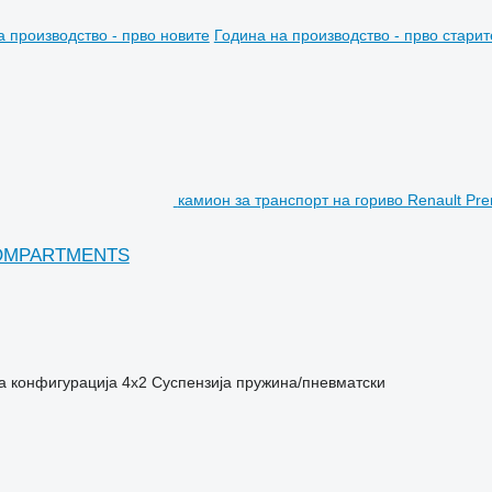
а производство - прво новите
Година на производство - прво старит
камион за транспорт на гориво Renault
 COMPARTMENTS
а конфигурација
4x2
Суспензија
пружина/пневматски