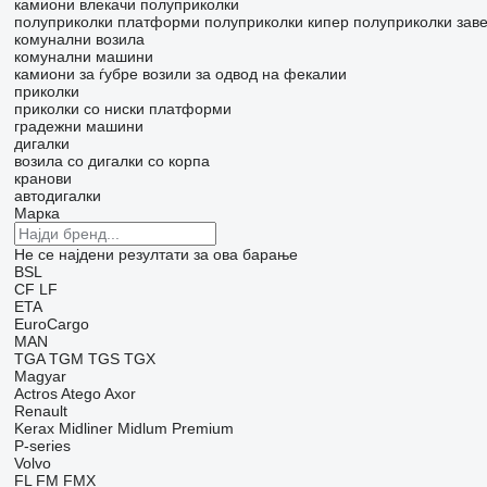
камиони влекачи
полуприколки
полуприколки платформи
полуприколки кипер
полуприколки зав
комунални возила
комунални машини
камиони за ѓубре
возили за одвод на фекалии
приколки
приколки со ниски платформи
градежни машини
дигалки
возила со дигалки со корпа
кранови
автодигалки
Марка
Не се најдени резултати за ова барање
BSL
CF
LF
ETA
EuroCargo
MAN
TGA
TGM
TGS
TGX
Magyar
Actros
Atego
Axor
Renault
Kerax
Midliner
Midlum
Premium
P-series
Volvo
FL
FM
FMX