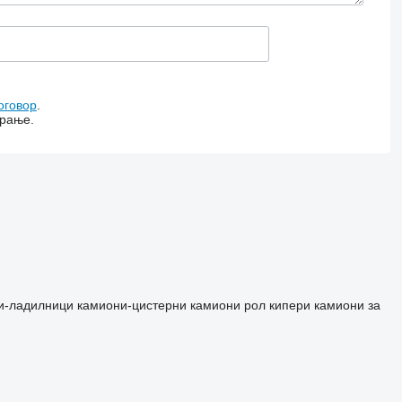
оговор
.
арање.
и-ладилници
камиони-цистерни
камиони рол кипери
камиони за