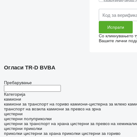
Со кликнувањето т
Вашите лични пода
Огласи TR-D BVBA
Пребарување
Категорија
камиони
камиони за транспорт на гориво
камиони-цистерна за млеко
кам
транспорт на возила
камиони за превоз на зрна
цистерни
цистерни полуприколки
цистерни за транспорт на храна
цистерни за превоз на хемикали
цистерни приколки
приколки цистерни за храна
приколки цистерни за гориво