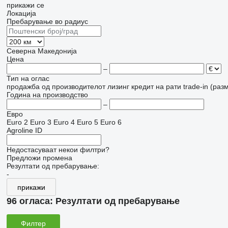
прикажи се
Локација
Пребарување во радиус
Северна Македонија
Цена
–
Тип на оглас
продажба
од производителот
лизинг
кредит
на рати
trade-in (раз
Година на производство
–
Евро
Euro 2
Euro 3
Euro 4
Euro 5
Euro 6
Agroline ID
Недостасуваат некои филтри?
Предложи промена
Резултати од пребарување:
-
прикажи
96 огласа:
Резултати од пребарување
Филтер