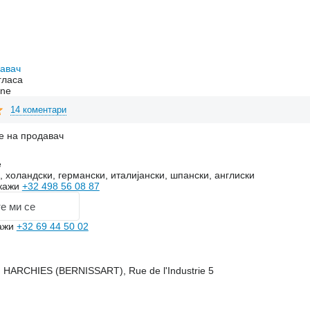
давач
гласа
ine
14 коментари
е на продавач
e
 холандски, германски, италијански, шпански, англиски
кажи
+32 498 56 08 87
е ми се
ажи
+32 69 44 50 02
, HARCHIES (BERNISSART), Rue de l'Industrie 5