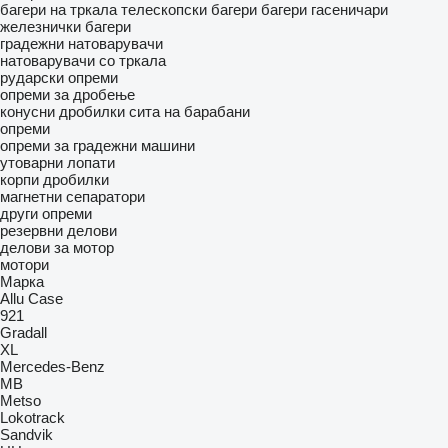
багери на тркала
телескопски багери
багери гасеничари
железнички багери
градежни натоварувачи
натоварувачи со тркала
рударски опреми
опреми за дробење
конусни дробилки
сита на барабани
опреми
опреми за градежни машини
утоварни лопати
корпи дробилки
магнетни сепаратори
други опреми
резервни делови
делови за мотор
мотори
Марка
Allu
Case
921
Gradall
XL
Mercedes-Benz
MB
Metso
Lokotrack
Sandvik