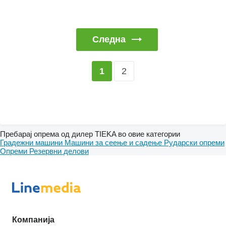
Следна
2
1
Пребарај опрема од дилер TIEKA во овие категории
Градежни машини
Машини за сеење и садење
Рударски опреми
Опреми
Резервни делови
Компанија