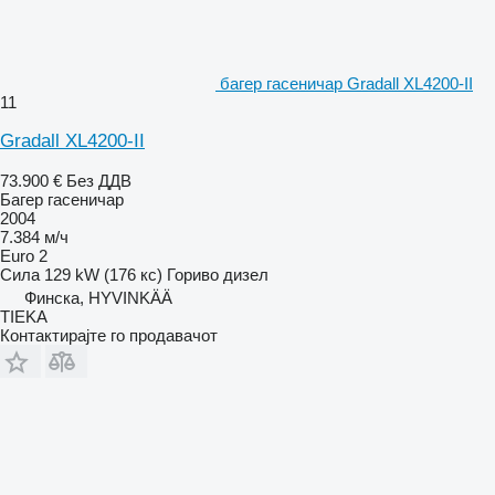
багер гасеничар Gradall XL4200-II
11
Gradall XL4200-II
73.900 €
Без ДДВ
Багер гасеничар
2004
7.384 м/ч
Euro 2
Сила
129 kW (176 кс)
Гориво
дизел
Финска, HYVINKÄÄ
TIEKA
Контактирајте го продавачот