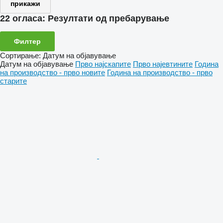
прикажи
22 огласа:
Резултати од пребарување
Филтер
Сортирање
:
Датум на објавување
Датум на објавување
Прво најскапите
Прво најевтините
Година
на производство - прво новите
Година на производство - прво
старите