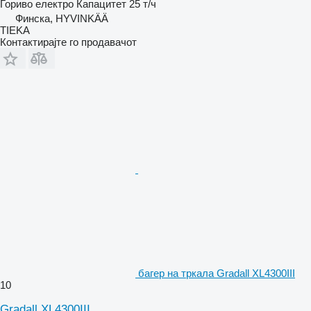
Гориво
електро
Капацитет
25 т/ч
Финска, HYVINKÄÄ
TIEKA
Контактирајте го продавачот
багер на тркала Gradall XL4300III
10
Gradall XL4300III