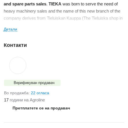
and spare parts sales
.
TIEKA
was born to serve the need of
heavy machinery sales and the name of this new branch of the
company derives from Tieluiskan Kauppa (The Tieluiska shop in
English).
Детали
TIEKA
is an authorized dealer of
Jonsson
brand crushers and
Контакти
screeners,
Gradall
machines for infrastructure and
environmental construction as well as for the mining and steel
industries, and
FINN
equipment for environmental construction
needs.
Верификуван продавач
In addition to new machinery,
TIEKA
has a wide selection
Во продажба:
22 огласа
of
used machines
, all serviced and inspected. We both
sell and
17
години на Agroline
rent
used equipment.
Претплатете се на продавач