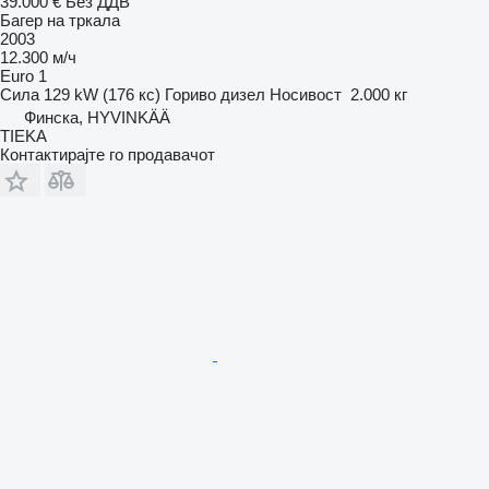
39.000 €
Без ДДВ
Багер на тркала
2003
12.300 м/ч
Euro 1
Сила
129 kW (176 кс)
Гориво
дизел
Носивост
2.000 кг
Финска, HYVINKÄÄ
TIEKA
Контактирајте го продавачот