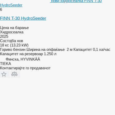
нови хидросеалка FINN T-30
HydroSeeder
6
FINN T-30 HydroSeeder
Цена на барање
Хидросеалка
2025
Состојба
нов
18 кс (13.23 kW)
Гориво
бензин
Ширина на опфаќање
2 м
Капацитет
0,1 ха/час
Капацитет на резервоар
1.250 л
Финска, HYVINKÄÄ
TIEKA
Контактирајте го продавачот