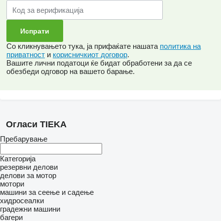
Со кликнувањето тука, ја прифаќате нашата
политика на
приватност
и
корисничкиот договор
.
Вашите лични податоци ќе бидат обработени за да се
обезбеди одговор на вашето барање.
Огласи TIEKA
Пребарување
Категорија
резервни делови
делови за мотор
мотори
машини за сеење и садење
хидросеалки
градежни машини
багери