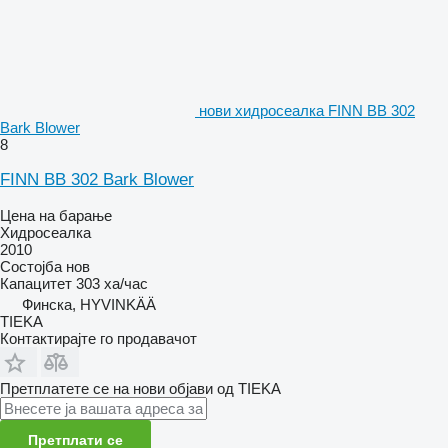
нови хидросеалка FINN BB 302
Bark Blower
8
FINN BB 302 Bark Blower
Цена на барање
Хидросеалка
2010
Состојба
нов
Капацитет
303 ха/час
Финска, HYVINKÄÄ
TIEKA
Контактирајте го продавачот
Претплатете се на нови објави од TIEKA
Претплати се