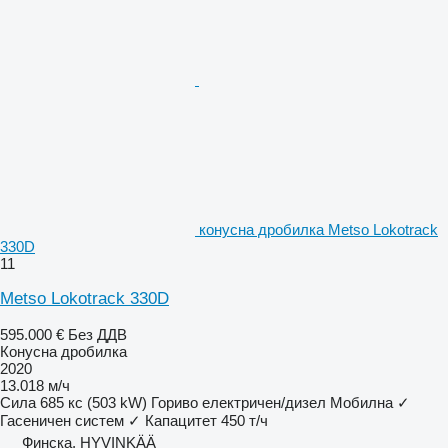
конусна дробилка Metso Lokotrack
330D
11
Metso Lokotrack 330D
595.000 €
Без ДДВ
Конусна дробилка
2020
13.018 м/ч
Сила
685 кс (503 kW)
Гориво
електричен/дизел
Мобилна
✓
Гасеничен систем
✓
Капацитет
450 т/ч
Финска, HYVINKÄÄ