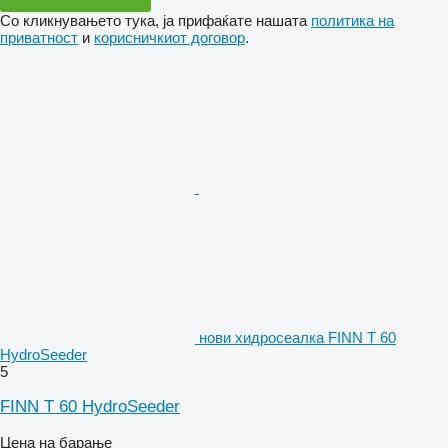
Со кликнувањето тука, ја прифаќате нашата
политика на
приватност
и
корисничкиот договор
.
нови хидросеалка FINN T 60
HydroSeeder
5
FINN T 60 HydroSeeder
Цена на барање