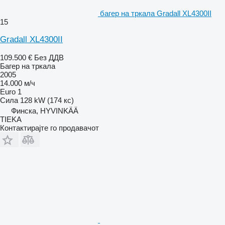
багер на тркала Gradall XL4300II
15
Gradall XL4300II
109.500 €
Без ДДВ
Багер на тркала
2005
14.000 м/ч
Euro 1
Сила
128 kW (174 кс)
Финска, HYVINKÄÄ
TIEKA
Контактирајте го продавачот