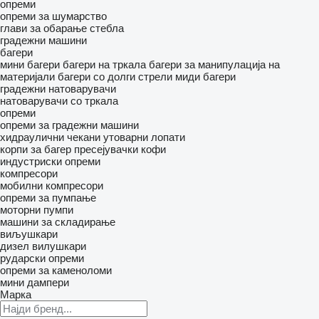
опреми
опреми за шумарство
глави за обарање стебла
градежни машини
багери
мини багери
багери на тркала
багери за манипулација на
материјали
багери со долги стрели
миди багери
градежни натоварувачи
натоварувачи со тркала
опреми
опреми за градежни машини
хидраулични чекани
утоварни лопати
корпи за багер
пресејувачки кофи
индустриски опреми
компресори
мобилни компресори
опреми за пумпање
моторни пумпи
машини за складирање
виљушкари
дизел вилушкари
рударски опреми
опреми за каменоломи
мини дампери
Марка