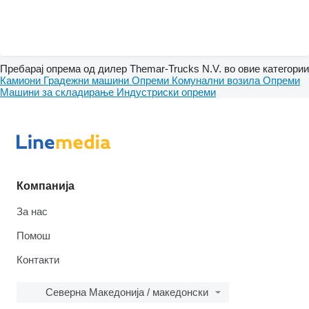
Пребарај опрема од дилер Themar-Trucks N.V. во овие категории
Камиони
Градежни машини
Опреми
Комунални возила
Опреми
Машини за складирање
Индустриски опреми
Компанија
За нас
Помош
Контакти
Северна Македонија / македонски