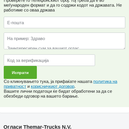
Проверете го телефонскиот број: тој треба да е во
меѓународен формат и да го содржи кодот на државата.
Не
работиме со оваа држава
Со кликнувањето тука, ја прифаќате нашата
политика на
приватност
и
корисничкиот договор
.
Вашите лични податоци ќе бидат обработени за да се
обезбеди одговор на вашето барање.
Огласи Themar-Trucks N.V.