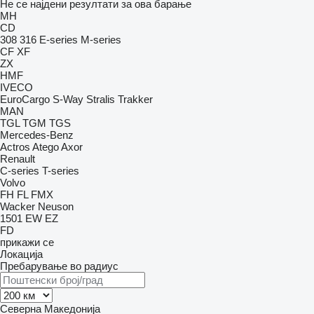
Не се најдени резултати за ова барање
MH
CD
308
316
E-series
M-series
CF
XF
ZX
HMF
IVECO
EuroCargo
S-Way
Stralis
Trakker
MAN
TGL
TGM
TGS
Mercedes-Benz
Actros
Atego
Axor
Renault
C-series
T-series
Volvo
FH
FL
FMX
Wacker Neuson
1501
EW
EZ
FD
прикажи се
Локација
Пребарување во радиус
Северна Македонија