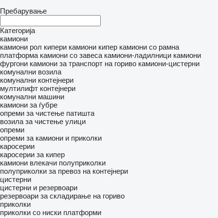
Пребарување
Категорија
камиони
камиони рол кипери
камиони кипер
камиони со рамна
платформа
камиони со завеса
камиони-ладилници
камиони
фургони
камиони за транспорт на гориво
камиони-цистерни
комунални возила
комунални контејнери
мултилифт контејнери
комунални машини
камиони за ѓубре
опреми за чистење патишта
возила за чистење улици
опреми
опреми за камиони и приколки
каросерии
каросерии за кипер
камиони влекачи
полуприколки
полуприколки за превоз на контејнери
цистерни
цистерни и резервоари
резервоари за складирање на гориво
приколки
приколки со ниски платформи