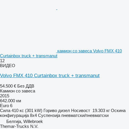
камион со завеса Volvo FMX 410
Curtainbox truck + transmanut
12
ВИДЕО
Volvo FMX 410 Curtainbox truck + transmanut
54.500 €
Без ДДВ
Камион со завеса
2015
642.000 км
Euro 6
Сила
410 кс (301 kW)
Гориво
дизел
Носивост
19.303 кг
Оскина
конфигурација
8x4
Суспензија
пневматски/пневматски
Белгија, Willebroek
Themar-Trucks N.V.