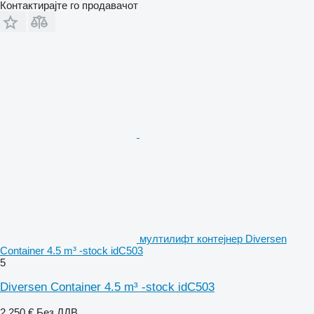
Контактирајте го продавачот
мултилифт контејнер Diversen
Container 4.5 m³ -stock idC503
5
Diversen Container 4.5 m³ -stock idC503
2.250 €
Без ДДВ