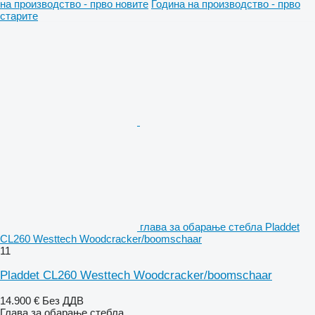
на производство - прво новите
Година на производство - прво
старите
глава за обарање стебла Pladdet
CL260 Westtech Woodcracker/boomschaar
11
Pladdet CL260 Westtech Woodcracker/boomschaar
14.900 €
Без ДДВ
Глава за обарање стебла