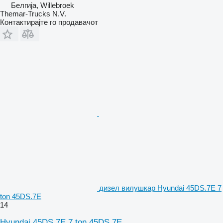
Белгија, Willebroek
Themar-Trucks N.V.
Контактирајте го продавачот
дизел вилушкар Hyundai 45DS.7E 7
ton 45DS.7E
14
Hyundai 45DS.7E 7 ton 45DS.7E