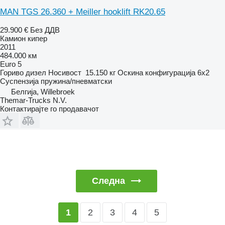
MAN TGS 26.360 + Meiller hooklift RK20.65
29.900 €
Без ДДВ
Камион кипер
2011
484.000 км
Euro 5
Гориво
дизел
Носивост
15.150 кг
Оскина конфигурација
6x2
Суспензија
пружина/пневматски
Белгија, Willebroek
Themar-Trucks N.V.
Контактирајте го продавачот
Следна
2
3
4
5
1