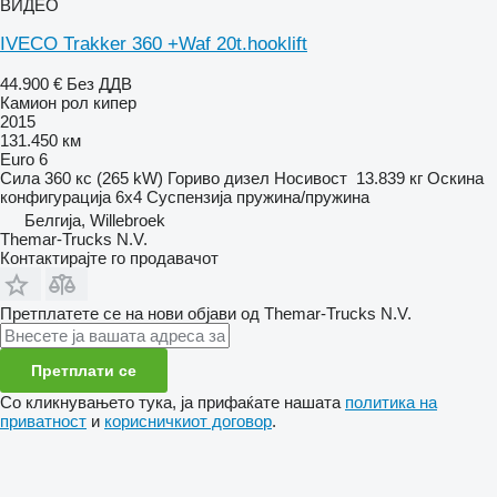
ВИДЕО
IVECO Trakker 360 +Waf 20t.hooklift
44.900 €
Без ДДВ
Камион рол кипер
2015
131.450 км
Euro 6
Сила
360 кс (265 kW)
Гориво
дизел
Носивост
13.839 кг
Оскина
конфигурација
6x4
Суспензија
пружина/пружина
Белгија, Willebroek
Themar-Trucks N.V.
Контактирајте го продавачот
Претплатете се на нови објави од Themar-Trucks N.V.
Претплати се
Со кликнувањето тука, ја прифаќате нашата
политика на
приватност
и
корисничкиот договор
.