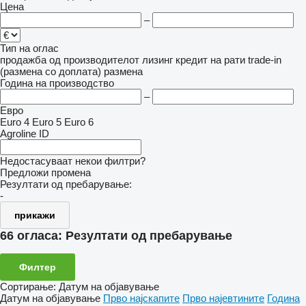
Цена
–
Тип на оглас
продажба
од производителот
лизинг
кредит
на рати
trade-in
(размена со доплата)
размена
Година на производство
–
Евро
Euro 4
Euro 5
Euro 6
Agroline ID
Недостасуваат некои филтри?
Предложи промена
Резултати од пребарување:
-
прикажи
66 огласа:
Резултати од пребарување
Филтер
Сортирање
:
Датум на објавување
Датум на објавување
Прво најскапите
Прво најевтините
Година