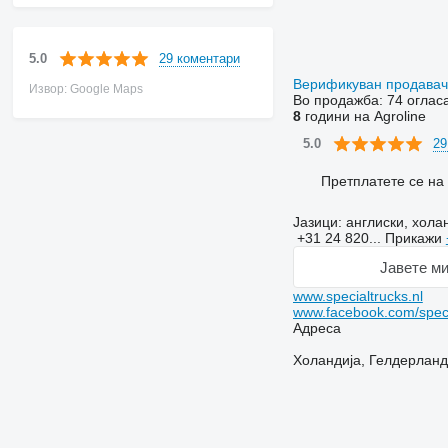
29 коментари
5.0
Верификуван продава
Извор: Google Maps
Во продажба:
74 оглас
8
години на Agroline
29
5.0
Претплатете се на
Јазици:
англиски, хола
+31 24 820...
Прикажи
Јавете ми
www.specialtrucks.nl
www.facebook.com/speci
Адреса
Холандија, Гелдерланд,