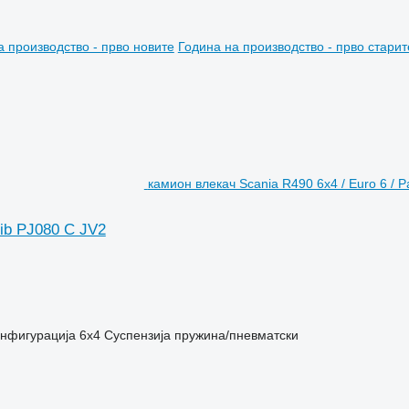
а производство - прво новите
Година на производство - прво старит
камион влекач Scania R490 6x4 / Euro 6 / P
jib PJ080 C JV2
онфигурација
6x4
Суспензија
пружина/пневматски