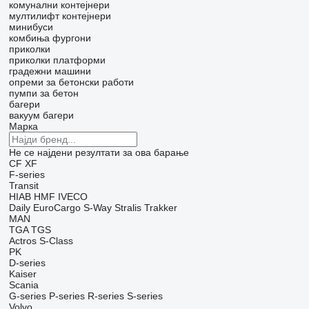
комунални контејнери
мултилифт контејнери
минибуси
комбиња фургони
приколки
приколки платформи
градежни машини
опреми за бетонски работи
пумпи за бетон
багери
вакуум багери
Марка
Не се најдени резултати за ова барање
CF
XF
F-series
Transit
HIAB
HMF
IVECO
Daily
EuroCargo
S-Way
Stralis
Trakker
MAN
TGA
TGS
Actros
S-Class
PK
D-series
Kaiser
Scania
G-series
P-series
R-series
S-series
Volvo