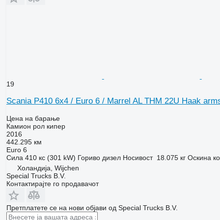
19
Scania P410 6x4 / Euro 6 / Marrel AL THM 22U Haak arm
Цена на барање
Камион рол кипер
2016
442.295 км
Euro 6
Сила
410 кс (301 kW)
Гориво
дизел
Носивост
18.075 кг
Оскина к
Холандија, Wijchen
Special Trucks B.V.
Контактирајте го продавачот
Претплатете се на нови објави од Special Trucks B.V.