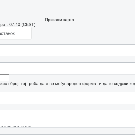
Прикажи карта
рот: 07:40 (CEST)
останок
иот број: тој треба да е во меѓународен формат и да го содржи ко