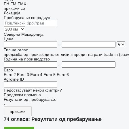
FH
FM
FMX
прикажи се
Локација
Пребарување во радиус
Северна Македонија
Цена
–
Тип на оглас
продажба
од производителот
лизинг
кредит
на рати
trade-in (раз
Година на производство
–
Евро
Euro 2
Euro 3
Euro 4
Euro 5
Euro 6
Agroline ID
Недостасуваат некои филтри?
Предложи промена
Резултати од пребарување:
-
прикажи
74 огласа:
Резултати од пребарување