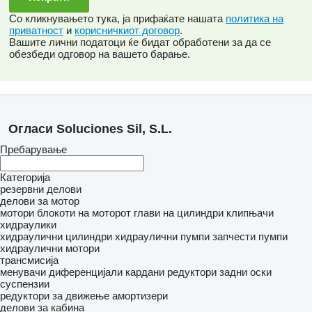
Со кликнувањето тука, ја прифаќате нашата
политика на
приватност
и
корисничкиот договор
.
Вашите лични податоци ќе бидат обработени за да се
обезбеди одговор на вашето барање.
Огласи Soluciones Sil, S.L.
Пребарување
Категорија
резервни делови
делови за мотор
мотори
блокоти на моторот
глави на цилиндри
клипњачи
хидраулики
хидраулични цилиндри
хидраулични пумпи
запчести пумпи
хидраулични мотори
трансмисија
менувачи
диференцијали
кардани
редуктори
задни оски
суспензии
редуктори за движење
амортизери
делови за кабина