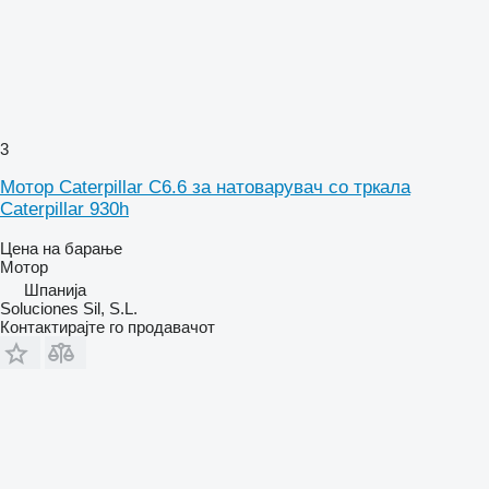
3
Мотор Caterpillar C6.6 за натоварувач со тркала
Caterpillar 930h
Цена на барање
Мотор
Шпанија
Soluciones Sil, S.L.
Контактирајте го продавачот