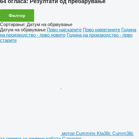
64 огласа:
Резултати од пребарување
Филтер
Сортирање
:
Датум на објавување
Датум на објавување
Прво најскапите
Прво најевтините
Година
на производство - прво новите
Година на производство - прво
старите
мотор Cummins Kta38c Cumm38c
за опрема за земјени работи Cummins