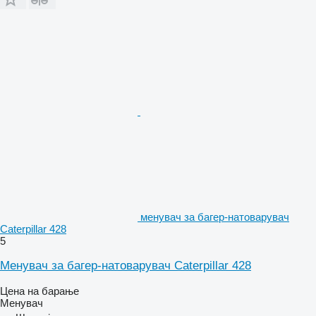
менувач за багер-натоварувач
Caterpillar 428
5
Менувач за багер-натоварувач Caterpillar 428
Цена на барање
Менувач