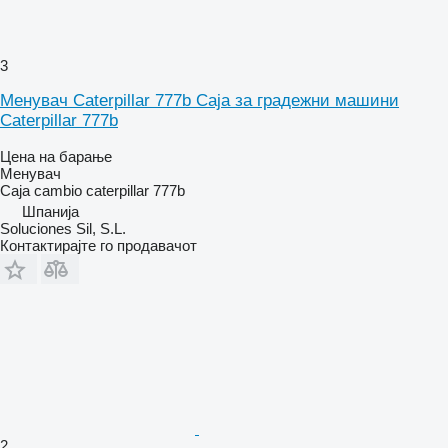
3
Менувач Caterpillar 777b Caja за градежни машини
Caterpillar 777b
Цена на барање
Менувач
Caja cambio caterpillar 777b
Шпанија
Soluciones Sil, S.L.
Контактирајте го продавачот
2