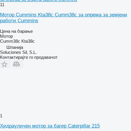
11
Мотор Cummins Kta38c Cumm38c за опрема за земјени
работи Cummins
Цена на барање
Мотор
Cumm38c Kta38c
Шпанија
Soluciones Sil, S.L.
Контактирајте го продавачот
1
Хидрауличен мотор за багер Caterpillar 215