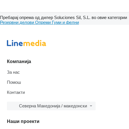
Пребарај опрема од дилер Soluciones Sil, S.L. во овие категории
Резервни делови
Опреми
Гуми и фелни
Компанија
За нас
Помош
Контакти
Северна Македонија / македонски
Наши проекти