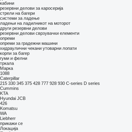
кабини
резервни делови за каросерија
стрели на багери
системи за ладење
ладењи на ладилникот на моторот
други резервни делови
резервни делови
сврзувачки елементи
опреми
опреми за градежни машини
хидраулични чекани
утоварни лопати
корпи за багер
гуми и фелни
тркала
Марка
1088
Caterpillar
215
330
345
375
428
777
928
930
C-series
D series
Cummins
KTA
Hyundai
JCB
426
Komatsu
WA
Liebherr
прикажи се
Локација