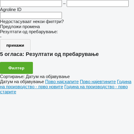
–
Agroline ID
Недостасуваат некои филтри?
Предложи промена
Резултати од пребарување:
-
прикажи
5 огласа:
Резултати од пребарување
Филтер
Сортирање
:
Датум на објавување
Датум на објавување
Прво најскапите
Прво најевтините
Година
на производство - прво новите
Година на производство - прво
старите