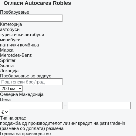
Огласи Autocares Robles
Пребарување
Категорија
автобуси
туристички автобуси
минибуси
патнички комбиња
Марка
Mercedes-Benz
Sprinter
Scania
Локација
Пребарување во радиус
Северна Македонија
Цена
–
Тип на оглас
продажба
од производителот
лизинг
кредит
на рати
trade-in
(размена со доплата)
размена
Година на производство