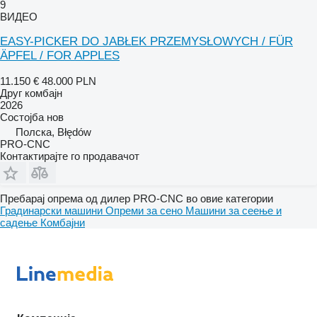
9
ВИДЕО
EASY-PICKER DO JABŁEK PRZEMYSŁOWYCH / FÜR
ÄPFEL / FOR APPLES
11.150 €
48.000 PLN
Друг комбајн
2026
Состојба
нов
Полска, Błędów
PRO-CNC
Контактирајте го продавачот
Пребарај опрема од дилер PRO-CNC во овие категории
Градинарски машини
Опреми за сено
Машини за сеење и
садење
Комбајни