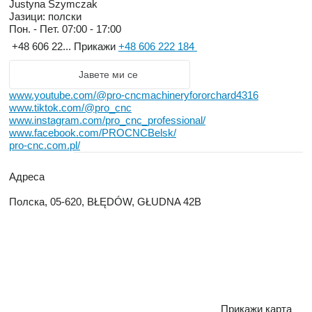
Justyna Szymczak
Јазици:
полски
Пон. - Пет.
07:00 - 17:00
+48 606 22...
Прикажи
+48 606 222 184
Јавете ми се
www.youtube.com/@pro-cncmachineryfororchard4316
www.tiktok.com/@pro_cnc
www.instagram.com/pro_cnc_professional/
www.facebook.com/PROCNCBelsk/
pro-cnc.com.pl/
Адреса
Полска, 05-620, BŁĘDÓW, GŁUDNA 42B
Прикажи карта