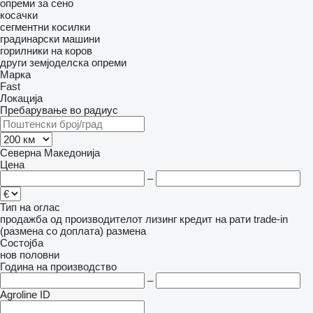
опреми за сено
косачки
сегментни косилки
градинарски машини
горилники на коров
други земјоделска опреми
Марка
Fast
Локација
Пребарување во радиус
Северна Македонија
Цена
–
Тип на оглас
продажба
од производителот
лизинг
кредит
на рати
trade-in
(размена со доплата)
размена
Состојба
нов
половни
Година на производство
–
Agroline ID