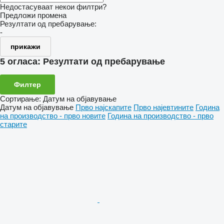
Недостасуваат некои филтри?
Предложи промена
Резултати од пребарување:
-
прикажи
5 огласа:
Резултати од пребарување
Филтер
Сортирање
:
Датум на објавување
Датум на објавување
Прво најскапите
Прво најевтините
Година
на производство - прво новите
Година на производство - прво
старите