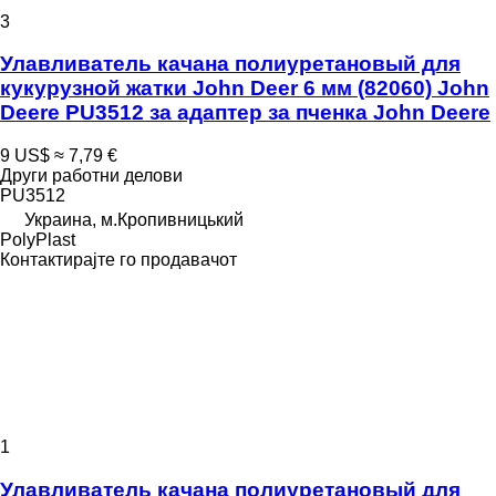
3
Улавливатель качана полиуретановый для
кукурузной жатки John Deer 6 мм (82060) John
Deere PU3512 за адаптер за пченка John Deere
9 US$
≈ 7,79 €
Други работни делови
PU3512
Украина, м.Кропивницький
PolyPlast
Контактирајте го продавачот
1
Улавливатель качана полиуретановый для