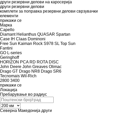
други резервни делови на каросерија
други резервни делови
комплети за поправка
резервни делови
сврзувачки
елементи
прикажи се
Марка
Capello
Diamant
Helianthus
QUASAR
Spartan
Case IH
Claas
Dominoni
Free Sun
Kaiman
Rock
S978
SL
Top Sun
Fantini
GO
L-series
Geringhoff
HORIZON
PCA
RD
ROTA DISC
John Deere
John Greaves
Olimac
Drago GT
Drago NR8
Drago SR6
Tecnomais
Wil-Rich
2800
3400
прикажи се
Локација
Пребарување во радиус
Северна Македонија
други