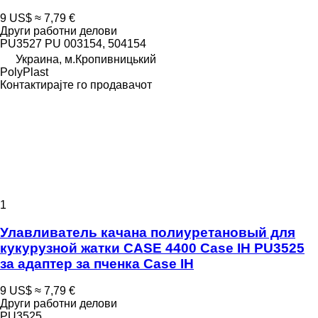
9 US$
≈ 7,79 €
Други работни делови
PU3527 PU 003154, 504154
Украина, м.Кропивницький
PolyPlast
Контактирајте го продавачот
1
Улавливатель качана полиуретановый для
кукурузной жатки CASE 4400 Case IH PU3525
за адаптер за пченка Case IH
9 US$
≈ 7,79 €
Други работни делови
PU3525