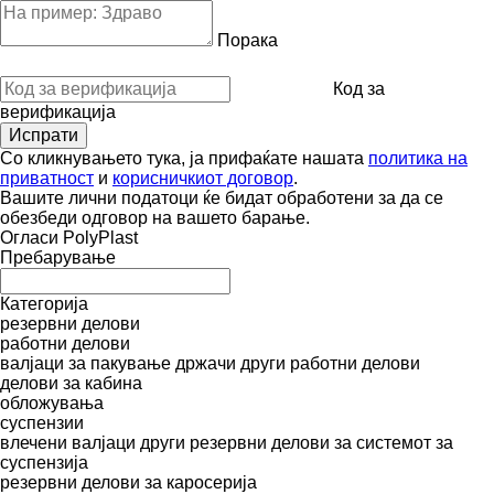
Порака
Код за
верификација
Со кликнувањето тука, ја прифаќате нашата
политика на
приватност
и
корисничкиот договор
.
Вашите лични податоци ќе бидат обработени за да се
обезбеди одговор на вашето барање.
Огласи PolyPlast
Пребарување
Категорија
резервни делови
работни делови
валјаци за пакување
држачи
други работни делови
делови за кабина
обложувања
суспензии
влечени валјаци
други резервни делови за системот за
суспензија
резервни делови за каросерија