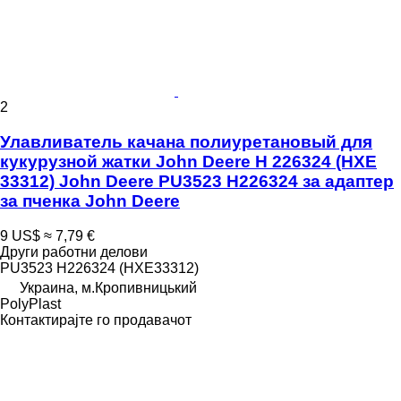
2
Улавливатель качана полиуретановый для
кукурузной жатки John Deere H 226324 (HXE
33312) John Deere PU3523 H226324 за адаптер
за пченка John Deere
9 US$
≈ 7,79 €
Други работни делови
PU3523 H226324 (HXE33312)
Украина, м.Кропивницький
PolyPlast
Контактирајте го продавачот