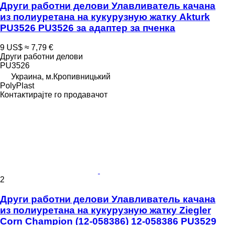
Други работни делови Улавливатель качана
из полиуретана на кукурузную жатку Akturk
РU3526 РU3526 за адаптер за пченка
9 US$
≈ 7,79 €
Други работни делови
РU3526
Украина, м.Кропивницький
PolyPlast
Контактирајте го продавачот
2
Други работни делови Улавливатель качана
из полиуретана на кукурузную жатку Ziegler
Сorn Сhampion (12-058386) 12-058386 PU3529