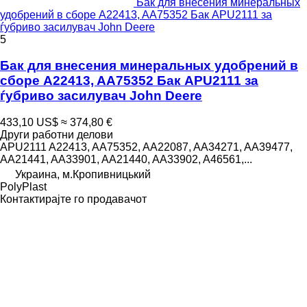
Бак для внесения минеральных
удобрений в сборе A22413, AA75352 Бак APU2111 за
ѓубриво засилувач John Deere
5
Бак для внесения минеральных удобрений в
сборе A22413, AA75352 Бак APU2111 за
ѓубриво засилувач John Deere
433,10 US$
≈ 374,80 €
Други работни делови
APU2111 A22413, AA75352, AA22087, AA34271, AA39477,
AA21441, AA33901, AA21440, AA33902, A46561,...
Украина, м.Кропивницький
PolyPlast
Контактирајте го продавачот