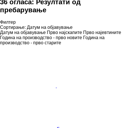
36 огласа:
Резултати од
пребарување
Филтер
Сортирање
:
Датум на објавување
Датум на објавување
Прво најскапите
Прво најевтините
Година на производство - прво новите
Година на
производство - прво старите