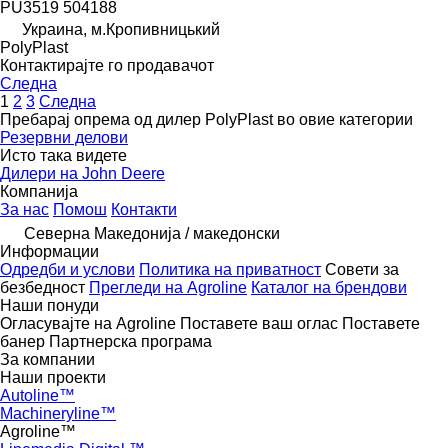
PU3519 504188
Украина, м.Кропивницький
PolyPlast
Контактирајте го продавачот
Следна
1
2
3
Следна
Пребарај опрема од дилер PolyPlast во овие категории
Резервни делови
Исто така видете
Дилери на John Deere
Компанија
За нас
Помош
Контакти
Северна Македонија / македонски
Информации
Одредби и услови
Политика на приватност
Совети за
безбедност
Прегледи на Agroline
Каталог на брендови
Наши понуди
Огласувајте на Agroline
Поставете ваш оглас
Поставете
банер
Партнерска програма
За компании
Наши проекти
Autoline™
Machineryline™
Agroline™