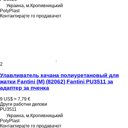
Украина, м.Кропивницький
PolyPlast
Контактирајте го продавачот
2
Улавливатель качана полиуретановый для
жатки Fantini (М) (82062) Fantini PU3511 за
адаптер за пченка
9 US$
≈ 7,79 €
Други работни делови
PU3511
Украина, м.Кропивницький
PolyPlast
Контактирајте го продавачот