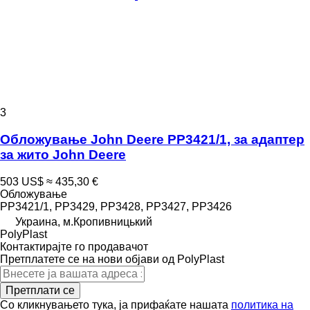
3
Обложување John Deere РР3421/1, за адаптер
за жито John Deere
503 US$
≈ 435,30 €
Обложување
РР3421/1, РР3429, РР3428, РР3427, РР3426
Украина, м.Кропивницький
PolyPlast
Контактирајте го продавачот
Претплатете се на нови објави од PolyPlast
Претплати се
Со кликнувањето тука, ја прифаќате нашата
политика на