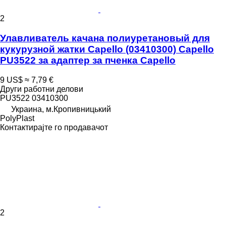
2
Улавливатель качана полиуретановый для
кукурузной жатки Сapello (03410300) Capello
PU3522 за адаптер за пченка Capello
9 US$
≈ 7,79 €
Други работни делови
PU3522 03410300
Украина, м.Кропивницький
PolyPlast
Контактирајте го продавачот
2