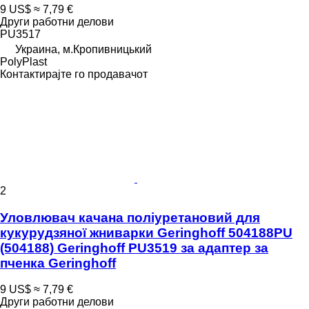
9 US$
≈ 7,79 €
Други работни делови
PU3517
Украина, м.Кропивницький
PolyPlast
Контактирајте го продавачот
2
Уловлювач качана поліуретановий для
кукурудзяної жниварки Geringhoff 504188PU
(504188) Geringhoff PU3519 за адаптер за
пченка Geringhoff
9 US$
≈ 7,79 €
Други работни делови