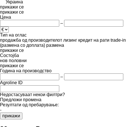
Украина
прикажи се
прикажи се
Цена
–
Тип на оглас
продажба
од производителот
лизинг
кредит
на рати
trade-in
(размена со доплата)
размена
прикажи се
Состојба
нов
половни
прикажи се
Година на производство
–
Agroline ID
Недостасуваат некои филтри?
Предложи промена
Резултати од пребарување:
-
прикажи