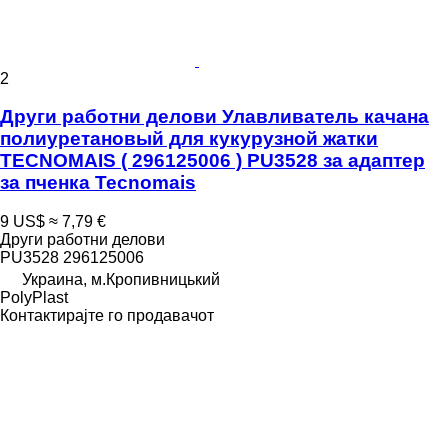
2
Други работни делови Улавливатель качана
полиуретановый для кукурузной жатки
TECNOMAIS ( 296125006 ) PU3528 за адаптер
за пченка Tecnomais
9 US$
≈ 7,79 €
Други работни делови
PU3528 296125006
Украина, м.Кропивницький
PolyPlast
Контактирајте го продавачот