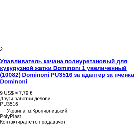
2
Улавливатель качана полиуретановый для
кукурузной жатки Dominoni 1 увеличенный
(10082) Dominoni PU3516 за адаптер за пченка
Dominoni
9 US$
≈ 7,79 €
Други работни делови
PU3516
Украина, м.Кропивницький
PolyPlast
Контактирајте го продавачот