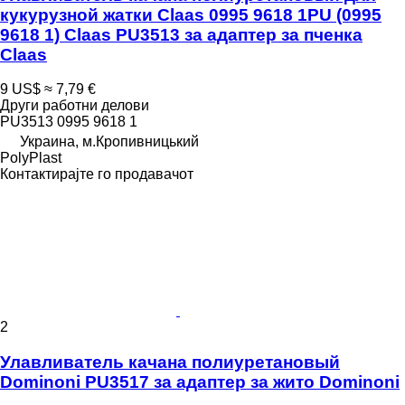
кукурузной жатки Claas 0995 9618 1PU (0995
9618 1) Claas PU3513 за адаптер за пченка
Claas
9 US$
≈ 7,79 €
Други работни делови
PU3513 0995 9618 1
Украина, м.Кропивницький
PolyPlast
Контактирајте го продавачот
2
Улавливатель качана полиуретановый
Dominoni PU3517 за адаптер за жито Dominoni